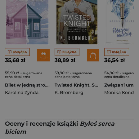
KSIĄŻKA
KSIĄŻKA
KSIĄŻKA
35,68 zł
38,89 zł
36,54 zł
55,90 zł
59,90 zł
54,90 zł
- sugerowana
- sugerowana
- sugerowa
cena detaliczna
cena detaliczna
cena detaliczna
Bilet w jedną stronę
Twisted Knight. Splątane serca. Tom 1
Karolina Żynda
K. Bromberg
Monika Kondas
Oceny i recenzje książki
Byłeś serca
biciem