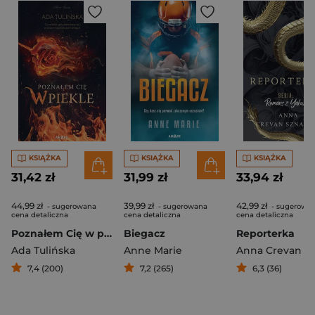
KSIĄŻKA
KSIĄŻKA
KSIĄŻKA
31,42 zł
31,99 zł
33,94 zł
44,99 zł
39,99 zł
42,99 zł
- sugerowana
- sugerowana
- sugerowa
cena detaliczna
cena detaliczna
cena detaliczna
Poznałem Cię w piekle
Biegacz
Reporterka
Ada Tulińska
Anne Marie
Anna Crevan
7,4 (200)
7,2 (265)
6,3 (36)