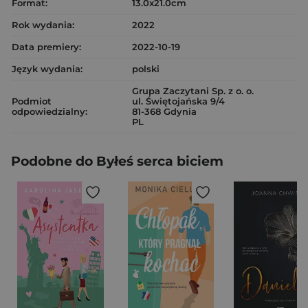
Format:
13.0x21.0cm
Rok wydania:
2022
Data premiery:
2022-10-19
Język wydania:
polski
Grupa Zaczytani Sp. z o. o.
Podmiot
ul. Świętojańska 9/4
odpowiedzialny:
81-368 Gdynia
PL
Podobne do Byłeś serca biciem