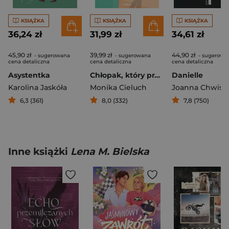
KSIĄŻKA
KSIĄŻKA
KSIĄŻKA
36,24 zł
31,99 zł
34,61 zł
45,90 zł
39,99 zł
44,90 zł
- sugerowana
- sugerowana
- sugerowa
cena detaliczna
cena detaliczna
cena detaliczna
Asystentka
Chłopak, który pragnął kochać
Danielle
Karolina Jaskóła
Monika Cieluch
Joanna Chwist
6,3 (361)
8,0 (332)
7,8 (750)
Inne książki
Lena M. Bielska