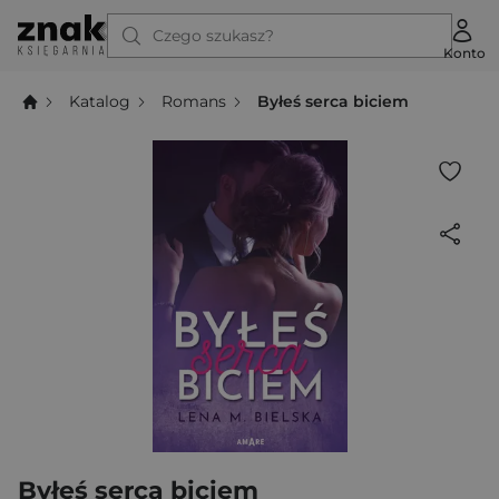
Czego szukasz?
Konto
Katalog
Romans
Byłeś serca biciem
Byłeś serca biciem