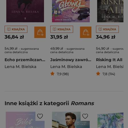
KSIĄŻKA
KSIĄŻKA
KSIĄŻKA
36,84 zł
31,95 zł
34,96 zł
54,99 zł
49,99 zł
54,90 zł
- sugerowana
- sugerowana
- sugerowa
cena detaliczna
cena detaliczna
cena detaliczna
Echo przemilczanych słów
Jaśminowy zawrót głowy
Risking It All
Lena M. Bielska
Lena M. Bielska
Lena M. Bielska
7,9 (98)
7,8 (114)
Inne książki z kategorii
Romans