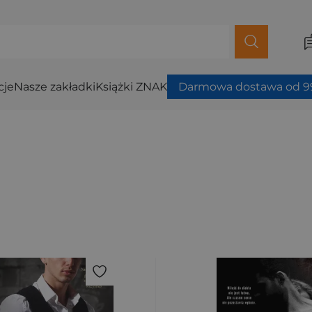
cje
Nasze zakładki
Książki ZNAK
Darmowa dostawa od 99