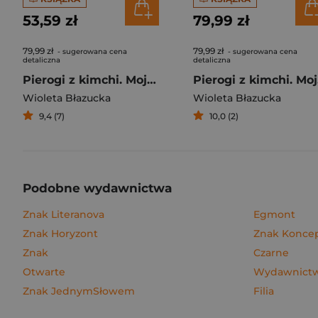
53,59 zł
79,99 zł
79,99 zł
79,99 zł
- sugerowana cena
- sugerowana cena
detaliczna
detaliczna
Pierogi z kimchi. Moje ulubione azjatyckie przepisy
Piero
Wioleta Błazucka
Wioleta Błazucka
9,4 (7)
10,0 (2)
Podobne wydawnictwa
Znak Literanova
Egmont
Znak Horyzont
Znak Konce
Znak
Czarne
Otwarte
Wydawnictwo
Znak JednymSłowem
Filia