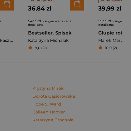
36,84 zł
39,99 zł
54,99 zł
59,99 zł
a
- sugerowana cena
- sugerowan
detaliczna
detaliczna
Bestseller. Spisek
sz Müller
Katarzyna Michalak
Marek Maruszc
8,0 (21)
10,0 (2)
Krystyna Mirek
Dorota Gąsiorowska
Hope S. Ward
Colleen Hoover
Katarzyna Grochola