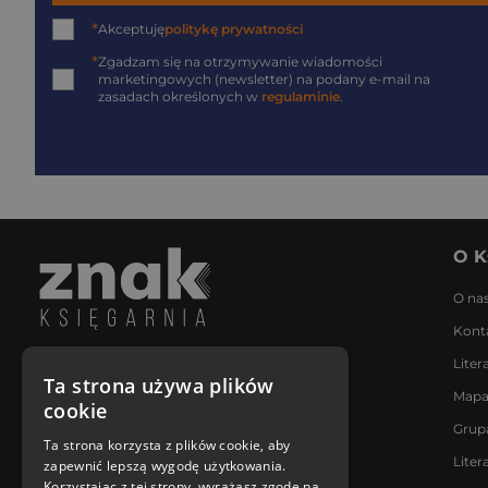
*
Akceptuję
politykę prywatności
*
Zgadzam się na otrzymywanie wiadomości
marketingowych (newsletter) na podany
e-mail
na
zasadach określonych w
regulaminie
.
O K
O na
Kont
Liter
Napisz do nas
Ta strona używa plików
Mapa
Poniedziałek - Piątek
cookie
8:00 - 18:00
Grup
[email protected]
Ta strona korzysta z plików cookie, aby
Liter
zapewnić lepszą wygodę użytkowania.
Bądź z nami na bieżąco
Korzystając z tej strony, wyrażasz zgodę na