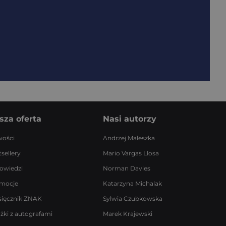
sza oferta
Nasi autorzy
ości
Andrzej Maleszka
sellery
Mario Vargas Llosa
owiedzi
Norman Davies
mocje
Katarzyna Michalak
sięcznik ZNAK
Sylwia Czubkowska
ążki z autografami
Marek Krajewski