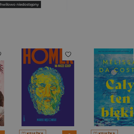
hwilowo niedostępny
KSIĄŻKA
KSIĄŻKA