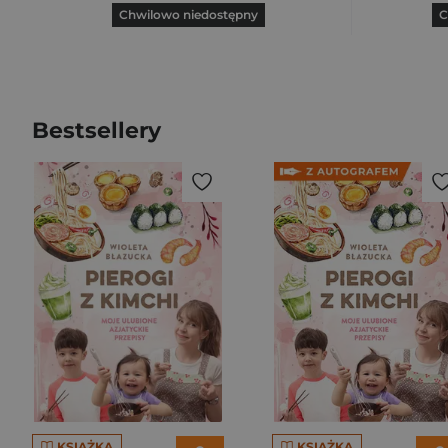
Chwilowo niedostępny
C
Bestsellery
KSIĄŻKA
KSIĄŻKA