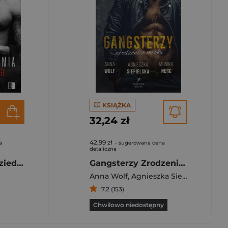
KSIĄŻKA
32,24 zł
42,99 zł
a
- sugerowana cena
detaliczna
Oblicze diabła. Dziedzic podziemia. Tom 3
Gangsterzy Zrodzeni z mroku
Anna Wolf
,
Agnieszka Siepielska
,
Mon
7,2 (153)
Chwilowo niedostępny