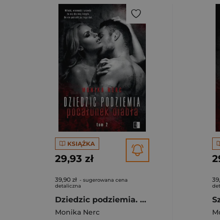
KSIĄŻKA
29,93 zł
2
39,90 zł
39
- sugerowana cena
detaliczna
det
Dziedzic podziemia. Tom 2. Pocałunek diabła
Monika Nerc
M