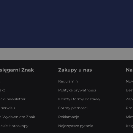
sięgarni Znak
Zakupy u nas
Na
s
Regulamin
Now
akt
Polityka prywatności
Best
acki newsletter
Koszty i formy dostawy
Zap
 serwisu
Formy płatności
Pro
a Wydawnicza Znak
Reklamacje
Mie
ackie Horoskopy
Najczęstsze pytania
Ksi