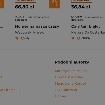
66,80 zł
36,84 zł
99,99 zł
54,99 zł
- sugerowana cena
- sugerowana cen
detaliczna
detaliczna
gi z kimchi. Moje ulubione azjatyckie przepisy - książka z autografem
Homer na nasze czasy
Cały ten błękit
Węcowski Marek
Melissa Da Costa
,
Łuka
9,0 (9)
7,8 (3673)
Podobni autorzy
Katarzyna Michalak
pt
Dorota Ponińska
Magdalena Kordel
 Literackie
Tove Jansson
Homer