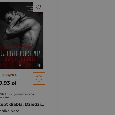
KSIĄŻKA
9,93 zł
,90 zł
- sugerowana cena
aliczna
Szept diabła. Dziedzic podziemia. Tom 1
onika Nerc