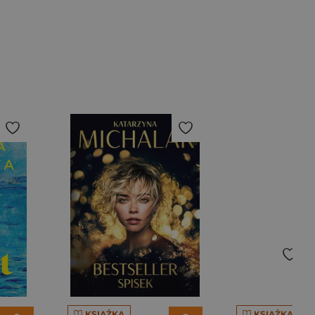
KSIĄŻKA
KSIĄŻKA