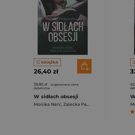
KSIĄŻKA
26,40 zł
3
39,90 zł
42
- sugerowana cena
detaliczna
det
W sidłach obsesji
W
Monika Nerc
,
Zalecka Paulina
M