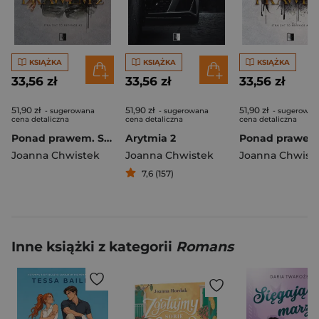
KSIĄŻKA
KSIĄŻKA
KSIĄŻKA
33,56 zł
33,56 zł
33,56 zł
51,90 zł
51,90 zł
51,90 zł
- sugerowana
- sugerowana
- sugerowan
cena detaliczna
cena detaliczna
cena detaliczna
Ponad prawem. Straight to Revenge. Tom 2
Arytmia 2
Joanna Chwistek
Joanna Chwistek
Joanna Chwist
7,6 (157)
Inne książki z kategorii
Romans