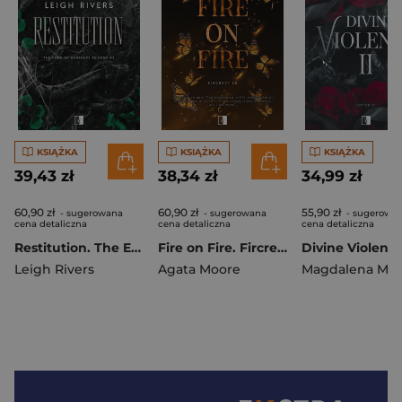
KSIĄŻKA
KSIĄŻKA
KSIĄŻKA
39,43 zł
38,34 zł
34,99 zł
60,90 zł
60,90 zł
55,90 zł
- sugerowana
- sugerowana
- sugerowa
cena detaliczna
cena detaliczna
cena detaliczna
Restitution. The Edge of Darkness Trilogy. Tom 3
Fire on Fire. Fircrest
Leigh Rivers
Agata Moore