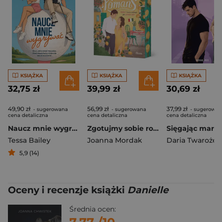
KSIĄŻKA
KSIĄŻKA
KSIĄŻKA
32,75 zł
39,99 zł
30,69 zł
49,90 zł
56,99 zł
37,99 zł
- sugerowana
- sugerowana
- sugerowan
cena detaliczna
cena detaliczna
cena detaliczna
Naucz mnie wygrywać
Zgotujmy sobie romans (ilustrowane brzegi)
Tessa Bailey
Joanna Mordak
Daria Twarożek
5,9 (14)
Oceny i recenzje książki
Danielle
Średnia ocen: