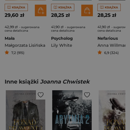
KSIĄŻKA
KSIĄŻKA
KSIĄŻKA
29,60 zł
28,25 zł
28,25 zł
42,99 zł
41,90 zł
41,90 zł
- sugerowana
- sugerowana
- sugerowan
cena detaliczna
cena detaliczna
cena detaliczna
Mała
Psycholog
Nefarious
Małgorzata Lisińska
Lily White
Anna Willman
7,2 (915)
6,9 (324)
Inne książki
Joanna Chwistek