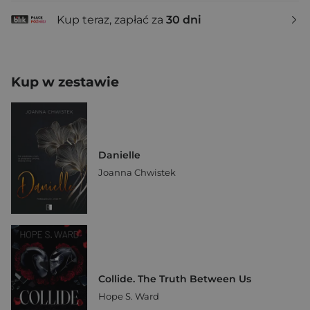
Kup teraz, zapłać za
30 dni
Kup w zestawie
Danielle
Joanna Chwistek
Collide. The Truth Between Us
Hope S. Ward