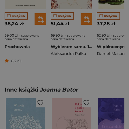
KSIĄŻKA
KSIĄŻKA
KSIĄŻKA
38,24 zł
51,44 zł
37,28 zł
59,00 zł
69,90 zł
62,90 zł
- sugerowana
- sugerowana
- sugerowa
cena detaliczna
cena detaliczna
cena detaliczna
Prochownia
Wybieram sama. 10 historii o wolności i tworzeniu pięknego życia
Aleksandra Pałka
Daniel Mason
8,2 (9)
Inne książki
Joanna Bator