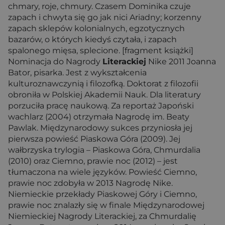
chmary, roje, chmury. Czasem Dominika czuje
zapach i chwyta się go jak nici Ariadny; korzenny
zapach sklepów kolonialnych, egzotycznych
bazarów, o których kiedyś czytała, i zapach
spalonego mięsa, splecione. [fragment książki]
Nominacja do Nagrody
Literackiej
Nike 2011 Joanna
Bator, pisarka. Jest z wykształcenia
kulturoznawczynią i filozofką. Doktorat z filozofii
obroniła w Polskiej Akademii Nauk. Dla literatury
porzuciła pracę naukową. Za reportaż Japoński
wachlarz (2004) otrzymała Nagrodę im. Beaty
Pawlak. Międzynarodowy sukces przyniosła jej
pierwsza powieść Piaskowa Góra (2009). Jej
wałbrzyska trylogia – Piaskowa Góra, Chmurdalia
(2010) oraz Ciemno, prawie noc (2012) – jest
tłumaczona na wiele języków. Powieść Ciemno,
prawie noc zdobyła w 2013 Nagrodę Nike.
Niemieckie przekłady Piaskowej Góry i Ciemno,
prawie noc znalazły się w finale Międzynarodowej
Niemieckiej Nagrody Literackiej, za Chmurdalię