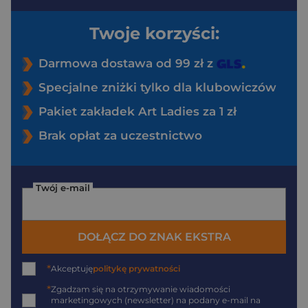
Twoje korzyści:
Darmowa dostawa od 99 zł z
Specjalne zniżki tylko dla klubowiczów
Pakiet zakładek Art Ladies za 1 zł
Brak opłat za uczestnictwo
Twój e-mail
DOŁĄCZ DO ZNAK EKSTRA
*
Akceptuję
politykę prywatności
*
Zgadzam się na otrzymywanie wiadomości
marketingowych (newsletter) na podany
e-mail
na