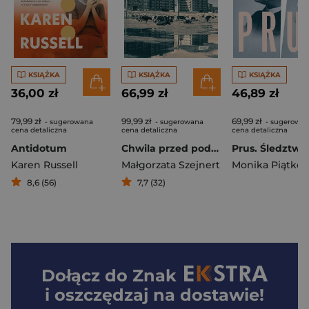
KSIĄŻKA
KSIĄŻKA
KSIĄŻKA
36,00 zł
66,99 zł
46,89 zł
79,99 zł
99,99 zł
69,99 zł
- sugerowana
- sugerowana
- sugerowa
cena detaliczna
cena detaliczna
cena detaliczna
Antidotum
Chwila przed podróżą. Reportaże z PRL
Karen Russell
Małgorzata Szejnert
Monika Piątko
8,6 (56)
7,7 (32)
Dołącz do
Znak
i oszczędzaj na dostawie!