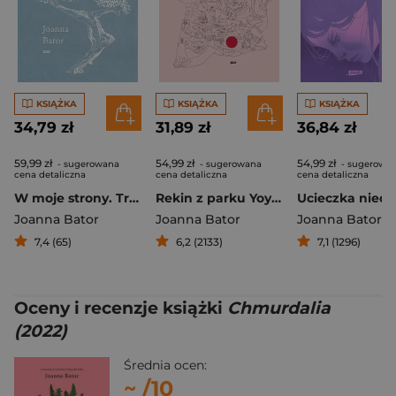
KSIĄŻKA
KSIĄŻKA
KSIĄŻKA
34,79 zł
31,89 zł
36,84 zł
59,99 zł
54,99 zł
54,99 zł
- sugerowana
- sugerowana
- sugerowa
cena detaliczna
cena detaliczna
cena detaliczna
W moje strony. Trzy wyprawy w stronę wyobraźni, współczucia i troski
Rekin z parku Yoyogi
Joanna Bator
Joanna Bator
Joanna Bator
7,4 (65)
6,2 (2133)
7,1 (1296)
Oceny i recenzje książki
Chmurdalia
(2022)
Średnia ocen:
~
/10