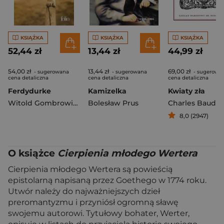
KSIĄŻKA
KSIĄŻKA
KSIĄŻKA
52,44 zł
13,44 zł
44,99 zł
54,00 zł
13,44 zł
69,00 zł
- sugerowana
- sugerowana
- sugerowa
cena detaliczna
cena detaliczna
cena detaliczna
Ferdydurke
Kamizelka
Kwiaty zła
Witold Gombrowicz
Bolesław Prus
Charles Baudel
8,0 (2947)
O książce
Cierpienia młodego Wertera
Cierpienia młodego Wertera są powieścią
epistolarną napisaną przez Goethego w 1774 roku.
Utwór należy do najważniejszych dzieł
preromantyzmu i przyniósł ogromną sławę
swojemu autorowi. Tytułowy bohater, Werter,