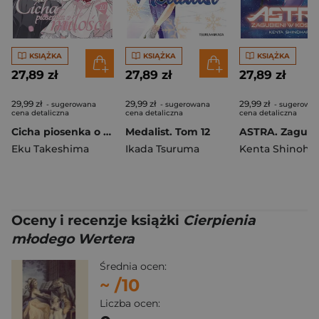
KSIĄŻKA
KSIĄŻKA
KSIĄŻKA
27,89 zł
27,89 zł
27,89 zł
29,99 zł
29,99 zł
29,99 zł
- sugerowana
- sugerowana
- sugerowa
cena detaliczna
cena detaliczna
cena detaliczna
Cicha piosenka o miłości. Tom 10
Medalist. Tom 12
Eku Takeshima
Ikada Tsuruma
Kenta Shinohar
Oceny i recenzje książki
Cierpienia
młodego Wertera
Średnia ocen:
~
/10
Liczba ocen: