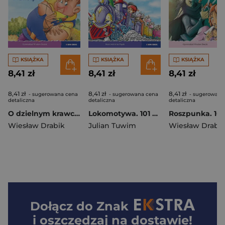
KSIĄŻKA
KSIĄŻKA
KSIĄŻKA
8,41 zł
8,41 zł
8,41 zł
8,41 zł
8,41 zł
8,41 zł
- sugerowana cena
- sugerowana cena
- sugerowana
detaliczna
detaliczna
detaliczna
O dzielnym krawczyku. 101 bajek
Lokomotywa. 101 bajek
Wiesław Drabik
Julian Tuwim
Wiesław Drabi
Dołącz do
Znak
i oszczędzaj na dostawie!