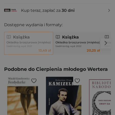
Kup teraz, zapłać za
30 dni
Dostępne wydania i formaty:
Książka
Książka
K
Okładka broszurowa (miękka)
Okładka broszurowa (miękka)
Okładk
Siedmioróg, wyd. 2021
Siedmioróg, wyd. 2022
SBM, wy
13,49 zł
20,25 zł
Podobne do Cierpienia młodego Wertera