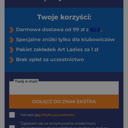
Twoje korzyści:
Darmowa dostawa od 99 zł z
Specjalne zniżki tylko dla klubowiczów
Pakiet zakładek Art Ladies za 1 zł
Brak opłat za uczestnictwo
Twój e-mail
DOŁĄCZ DO ZNAK EKSTRA
*
Akceptuję
politykę prywatności
*
Zgadzam się na otrzymywanie wiadomości
marketingowych (newsletter) na podany
e-mail
na