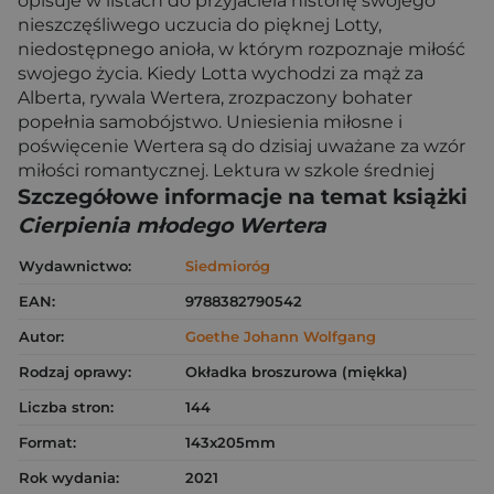
opisuje w listach do przyjaciela historię swojego
nieszczęśliwego uczucia do pięknej Lotty,
niedostępnego anioła, w którym rozpoznaje miłość
swojego życia. Kiedy Lotta wychodzi za mąż za
Alberta, rywala Wertera, zrozpaczony bohater
popełnia samobójstwo. Uniesienia miłosne i
poświęcenie Wertera są do dzisiaj uważane za wzór
miłości romantycznej. Lektura w szkole średniej
Szczegółowe informacje na temat książki
Cierpienia młodego Wertera
Wydawnictwo:
Siedmioróg
EAN:
9788382790542
Autor:
Goethe Johann Wolfgang
Rodzaj oprawy:
Okładka broszurowa (miękka)
Liczba stron:
144
Format:
143x205mm
Rok wydania:
2021