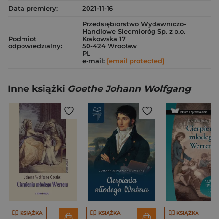
Data premiery:
2021-11-16
Przedsiębiorstwo Wydawniczo-
Handlowe Siedmioróg Sp. z o.o.
Podmiot
Krakowska 17
odpowiedzialny:
50-424 Wrocław
PL
e-mail:
[email protected]
Inne książki
Goethe Johann Wolfgang
KSIĄŻKA
KSIĄŻKA
KSIĄŻKA