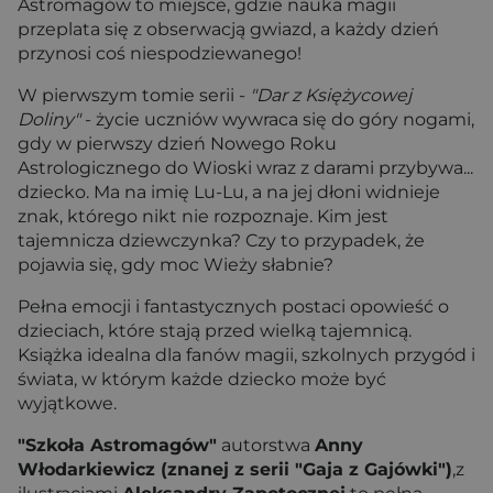
Astromagów to miejsce, gdzie nauka magii
przeplata się z obserwacją gwiazd, a każdy dzień
przynosi coś niespodziewanego!
W pierwszym tomie serii -
"Dar z Księżycowej
Doliny"
- życie uczniów wywraca się do góry nogami,
gdy w pierwszy dzień Nowego Roku
Astrologicznego do Wioski wraz z darami przybywa...
dziecko. Ma na imię Lu-Lu, a na jej dłoni widnieje
znak, którego nikt nie rozpoznaje. Kim jest
tajemnicza dziewczynka? Czy to przypadek, że
pojawia się, gdy moc Wieży słabnie?
Pełna emocji i fantastycznych postaci opowieść o
dzieciach, które stają przed wielką tajemnicą.
Książka idealna dla fanów magii, szkolnych przygód i
świata, w którym każde dziecko może być
wyjątkowe.
"Szkoła Astromagów"
autorstwa
Anny
Włodarkiewicz (znanej z serii "Gaja z Gajówki")
,z