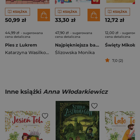
KSIĄŻKA
KSIĄŻKA
KSIĄŻKA
50,99 zł
33,30 zł
12,72 zł
44,99 zł
47,90 zł
12,00 zł
- sugerowana
- sugerowana
- sugerowan
cena detaliczna
cena detaliczna
cena detaliczna
Pies z Lukrem
Najpiękniejsza bajka Mikołaja. Czytamy i słuchamy
Święty Mikołaj
Katarzyna Wasilkowska
Ślizowska Monika
7,0 (2)
Inne książki
Anna Włodarkiewicz