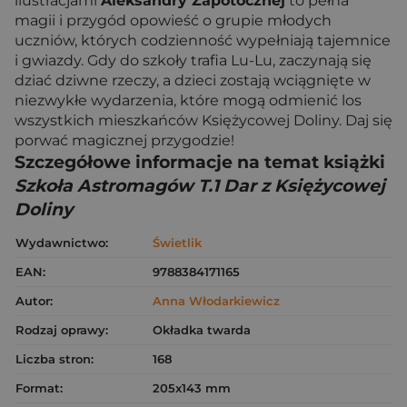
ilustracjami
Aleksandry Zapotocznej
to pełna
magii i przygód opowieść o grupie młodych
uczniów, których codzienność wypełniają tajemnice
i gwiazdy. Gdy do szkoły trafia Lu-Lu, zaczynają się
dziać dziwne rzeczy, a dzieci zostają wciągnięte w
niezwykłe wydarzenia, które mogą odmienić los
wszystkich mieszkańców Księżycowej Doliny. Daj się
porwać magicznej przygodzie!
Szczegółowe informacje na temat książki
Szkoła Astromagów T.1 Dar z Księżycowej
Doliny
Wydawnictwo:
Świetlik
EAN:
9788384171165
Autor:
Anna Włodarkiewicz
Rodzaj oprawy:
Okładka twarda
Liczba stron:
168
Format:
205x143 mm