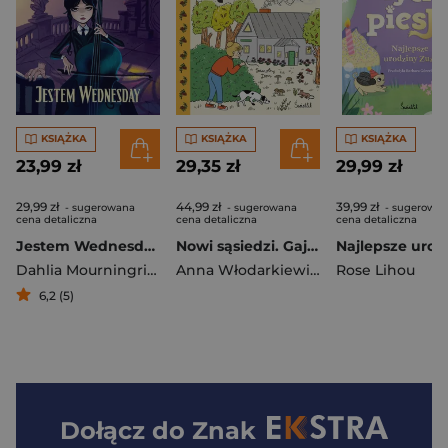
KSIĄŻKA
KSIĄŻKA
KSIĄŻKA
23,99 zł
29,35 zł
29,99 zł
29,99 zł
44,99 zł
39,99 zł
- sugerowana
- sugerowana
- sugerowa
cena detaliczna
cena detaliczna
cena detaliczna
Jestem Wednesday
Nowi sąsiedzi. Gaja z Gajówki. Tom 4
Dahlia Mourningrief
Anna Włodarkiewicz
Rose Lihou
6,2 (5)
Dołącz do
Znak