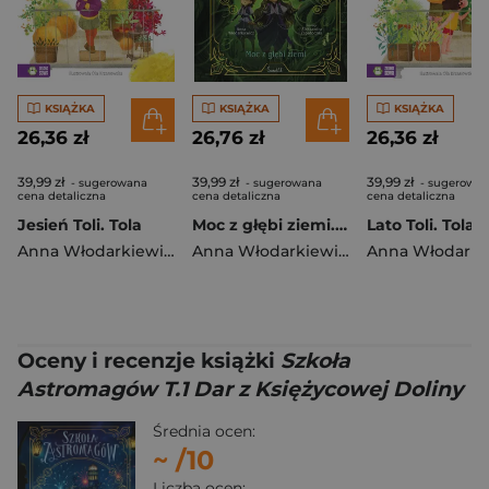
KSIĄŻKA
KSIĄŻKA
KSIĄŻKA
26,36 zł
26,76 zł
26,36 zł
39,99 zł
39,99 zł
39,99 zł
- sugerowana
- sugerowana
- sugerowa
cena detaliczna
cena detaliczna
cena detaliczna
Jesień Toli. Tola
Moc z głębi ziemi. Szkoła Astromagów. Tom 4
Lato Toli. Tola
Anna Włodarkiewicz
Anna Włodarkiewicz
Oceny i recenzje książki
Szkoła
Astromagów T.1 Dar z Księżycowej Doliny
Średnia ocen:
~
/10
Liczba ocen: