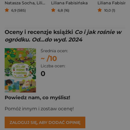
Natasza Socha
,
Liliana Fabisińska
Liliana Fabisińska
Liliana Fabisińs
6,9 (585)
6,8 (16)
10,0 (1)
Oceny i recenzje książki
Co i jak rośnie w
ogródku. Od...do wyd. 2024
Średnia ocen:
~
/10
Liczba ocen:
0
Powiedz nam, co myślisz!
Pomóż innym i zostaw ocenę!
ZALOGUJ SIĘ, ABY DODAĆ OPINIĘ