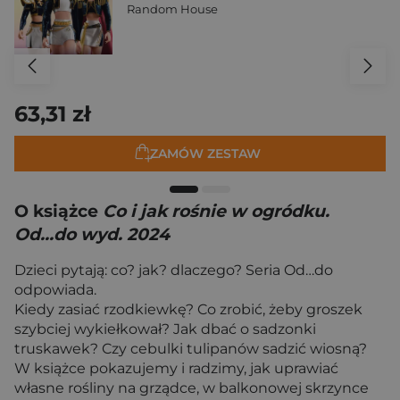
Random House
63,31 zł
ZAMÓW ZESTAW
O książce
Co i jak rośnie w ogródku.
Od...do wyd. 2024
Dzieci pytają: co? jak? dlaczego? Seria Od…do
odpowiada.
Kiedy zasiać rzodkiewkę? Co zrobić, żeby groszek
szybciej wykiełkował? Jak dbać o sadzonki
truskawek? Czy cebulki tulipanów sadzić wiosną?
W książce pokazujemy i radzimy, jak uprawiać
własne rośliny na grządce, w balkonowej skrzynce