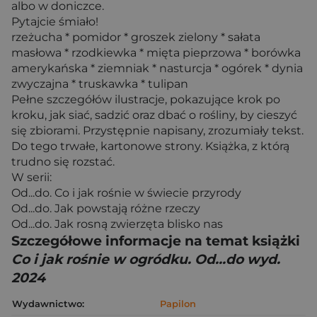
albo w doniczce.
Pytajcie śmiało!
rzeżucha * pomidor * groszek zielony * sałata
masłowa * rzodkiewka * mięta pieprzowa * borówka
amerykańska * ziemniak * nasturcja * ogórek * dynia
zwyczajna * truskawka * tulipan
Pełne szczegółów ilustracje, pokazujące krok po
kroku, jak siać, sadzić oraz dbać o rośliny, by cieszyć
się zbiorami. Przystępnie napisany, zrozumiały tekst.
Do tego trwałe, kartonowe strony. Książka, z którą
trudno się rozstać.
W serii:
Od...do. Co i jak rośnie w świecie przyrody
Od...do. Jak powstają różne rzeczy
Od...do. Jak rosną zwierzęta blisko nas
Szczegółowe informacje na temat książki
Co i jak rośnie w ogródku. Od...do wyd.
2024
Wydawnictwo:
Papilon