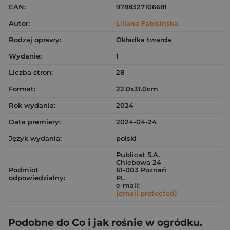
EAN:
9788327106681
Autor:
Liliana Fabisińska
Rodzaj oprawy:
Okładka twarda
Wydanie:
1
Liczba stron:
28
Format:
22.0x31.0cm
Rok wydania:
2024
Data premiery:
2024-04-24
Język wydania:
polski
Publicat S.A.
Chlebowa 24
Podmiot
61-003 Poznań
odpowiedzialny:
PL
e-mail:
[email protected]
Podobne do Co i jak rośnie w ogródku.