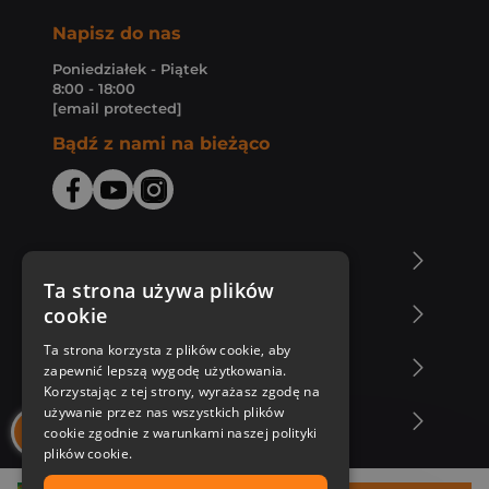
Napisz do nas
Poniedziałek - Piątek
8:00 - 18:00
[email protected]
Bądź z nami na bieżąco
O Księgarni Znak
Ta strona używa plików
cookie
Zakupy u nas
Ta strona korzysta z plików cookie, aby
Nasza oferta
zapewnić lepszą wygodę użytkowania.
Korzystając z tej strony, wyrażasz zgodę na
używanie przez nas wszystkich plików
Nasi autorzy
cookie zgodnie z warunkami naszej polityki
plików cookie.