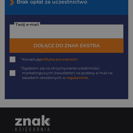
Brak opłat za uczestnictwo
Twój e-mail
DOŁĄCZ DO ZNAK EKSTRA
*
Akceptuję
politykę prywatności
*
Zgadzam się na otrzymywanie wiadomości
marketingowych (newsletter) na podany
e-mail
na
zasadach określonych w
regulaminie
.