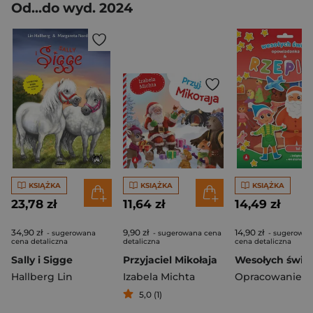
Od...do wyd. 2024
KSIĄŻKA
KSIĄŻKA
KSIĄŻKA
23,78 zł
11,64 zł
14,49 zł
34,90 zł
9,90 zł
14,90 zł
- sugerowana
- sugerowana cena
- sugerowan
cena detaliczna
detaliczna
cena detaliczna
Sally i Sigge
Przyjaciel Mikołaja
Hallberg Lin
Izabela Michta
5,0 (1)