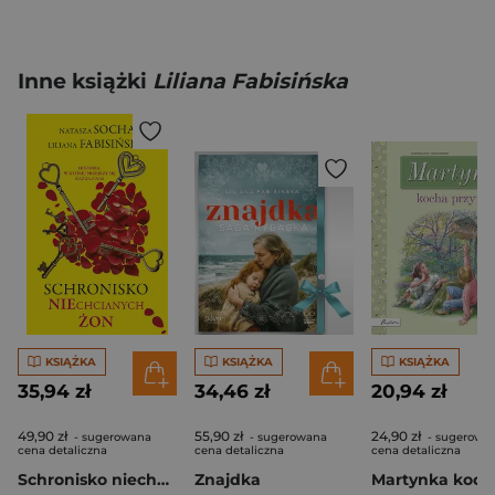
Inne książki
Liliana Fabisińska
KSIĄŻKA
KSIĄŻKA
KSIĄŻKA
35,94 zł
34,46 zł
20,94 zł
49,90 zł
55,90 zł
24,90 zł
- sugerowana
- sugerowana
- sugerowa
cena detaliczna
cena detaliczna
cena detaliczna
Schronisko niechcianych żon
Znajdka