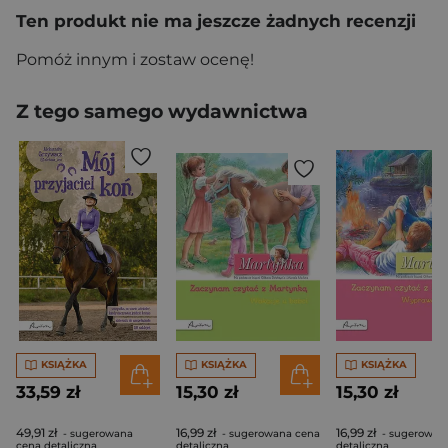
Ten produkt nie ma jeszcze żadnych recenzji
Pomóż innym i zostaw ocenę!
Z tego samego wydawnictwa
KSIĄŻKA
KSIĄŻKA
KSIĄŻKA
33,59 zł
15,30 zł
15,30 zł
49,91 zł
16,99 zł
16,99 zł
- sugerowana
- sugerowana cena
- sugerowan
cena detaliczna
detaliczna
detaliczna