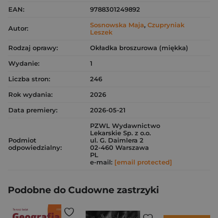
EAN:
9788301249892
Sosnowska Maja
,
Czupryniak
Autor:
Leszek
Rodzaj oprawy:
Okładka broszurowa (miękka)
Wydanie:
1
Liczba stron:
246
Rok wydania:
2026
Data premiery:
2026-05-21
PZWL Wydawnictwo
Lekarskie Sp. z o.o.
Podmiot
ul. G. Daimlera 2
odpowiedzialny:
02-460 Warszawa
PL
e-mail:
[email protected]
Podobne do Cudowne zastrzyki