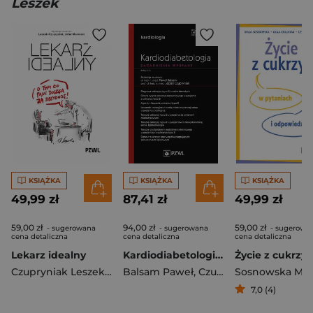
Leszek
KSIĄŻKA
KSIĄŻKA
KSIĄŻKA
49,99 zł
87,41 zł
49,99 zł
59,00 zł
94,00 zł
59,00 zł
- sugerowana
- sugerowana
- sugerowa
cena detaliczna
cena detaliczna
cena detaliczna
Lekarz idealny
Kardiodiabetologia. Zagadnienia wybrane. W gabinec
Czupryniak Leszek
,
Artur Mamcarz
Balsam Paweł
,
Czupryniak Leszek
Sosnowska Maj
7,0 (4)