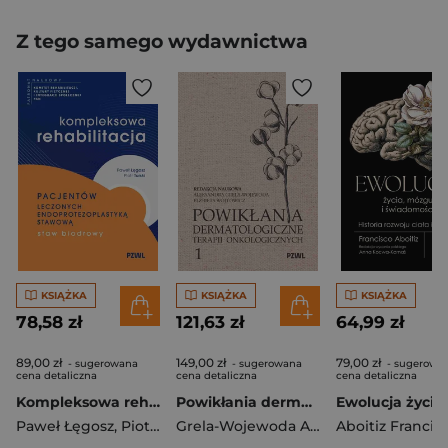
Z tego samego wydawnictwa
KSIĄŻKA
KSIĄŻKA
KSIĄŻKA
78,58 zł
121,63 zł
64,99 zł
89,00 zł
149,00 zł
79,00 zł
- sugerowana
- sugerowana
- sugerowa
cena detaliczna
cena detaliczna
cena detaliczna
Kompleksowa rehabilitacja pacjentów leczonych endoprotezoplastyką stawową. Staw biodrowy
Powikłania dermatologiczne terapii onkologicznych. Część 1
Paweł Łęgosz
,
Piotr Turski
Grela-Wojewoda Aleksandra
Aboitiz Francis
,
Wójtowic