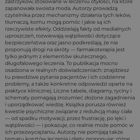
zastrzyków, stosowane w leczeniu otyłości, na które
zapanowała swoista moda. Autorzy prowadzą
czytelnika przez mechanizmy działania tych leków,
tłumaczą, komu mogą pomóc i jakie są ich
rzeczywiste efekty. Oddzielają fakty od medialnych
uproszczeń, rozwiewają wątpliwości dotyczące
bezpieczeństwa oraz jasno podkreślają, że nie
proponują drogi na skróty — farmakoterapia jest
tylko jednym z elementów skutecznego,
długofalowego leczenia. To publikacja mocno
osadzona w realnych doświadczeniach: znajdziesz
tu prawdziwe pytania pacjentów i ich codzienne
problemy, a także konkretne odpowiedzi oparte na
praktyce klinicznej. Liczne tabele, diagramy, ryciny i
schematy pomagają zrozumieć złożone zagadnienia
i uporządkować wiedzę. Książka porusza również
kwestie psychiczne związane z redukcją masy ciała
— od spadku motywacji, przez frustrację, po lęki i
wątpliwości — i pokazuje, co realnie może pomóc w
ich przezwyciężaniu. Autorzy nie pomijają także
tematu kosztów leczenia i diety, proponując różne,