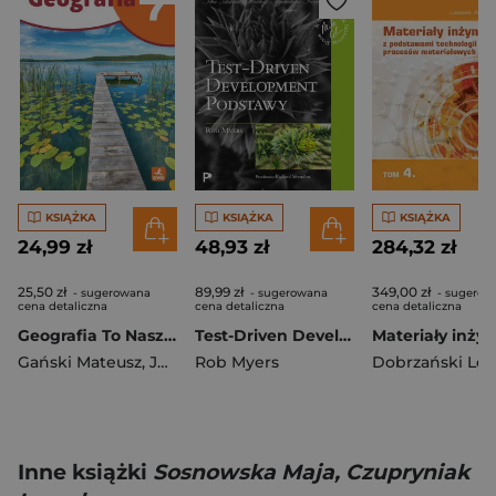
KSIĄŻKA
KSIĄŻKA
KSIĄŻKA
24,99 zł
48,93 zł
284,32 zł
25,50 zł
89,99 zł
349,00 zł
- sugerowana
- sugerowana
- sugerow
cena detaliczna
cena detaliczna
cena detaliczna
Geografia To Nasz Świat ćwiczenia dla kalsy 7 szkoła podstawowa EDYCJA 2026
Test-Driven Development. Podstawy
Gański Mateusz
,
Julia Podlewska
Rob Myers
,
Joanna Jasińska
Inne książki
Sosnowska Maja, Czupryniak