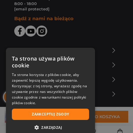
8:00 - 18:00
[email protected]
Bądź z nami na bieżąco
O Księgarni Znak
Ta strona używa plików
cookie
Zakupy u nas
Ta strona korzysta z plików cookie, aby
Nasza oferta
zapewnić lepszą wygodę użytkowania.
Korzystając z tej strony, wyrażasz zgodę na
używanie przez nas wszystkich plików
Nasi autorzy
cookie zgodnie z warunkami naszej polityki
plików cookie.
ZAAKCEPTUJ ZGODY
49,99 zł
DO KOSZYKA
ZARZĄDZAJ