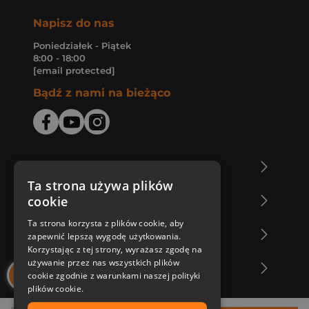
Napisz do nas
Poniedziałek - Piątek
8:00 - 18:00
[email protected]
Bądź z nami na bieżąco
O Księgarni Znak
Ta strona używa plików
cookie
Zakupy u nas
Ta strona korzysta z plików cookie, aby
Nasza oferta
zapewnić lepszą wygodę użytkowania.
Korzystając z tej strony, wyrażasz zgodę na
używanie przez nas wszystkich plików
Nasi autorzy
cookie zgodnie z warunkami naszej polityki
plików cookie.