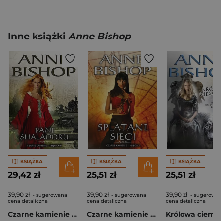
Inne książki
Anne Bishop
KSIĄŻKA
KSIĄŻKA
KSIĄŻKA
29,42 zł
25,51 zł
25,51 zł
39,90 zł
39,90 zł
39,90 zł
- sugerowana
- sugerowana
- sugerowa
cena detaliczna
cena detaliczna
cena detaliczna
Czarne kamienie 8 Pani Shaladoru
Czarne kamienie 5 Splątane sieci