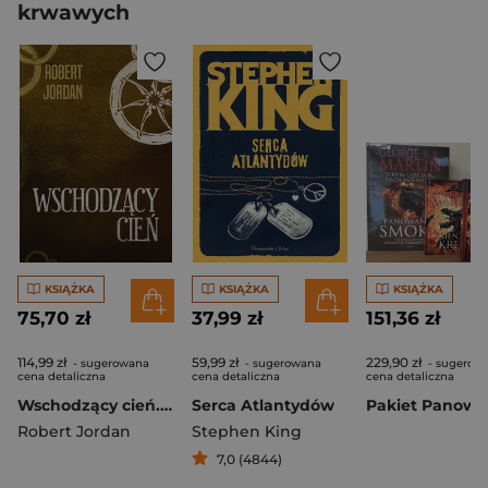
krwawych
KSIĄŻKA
KSIĄŻKA
KSIĄŻKA
75,70 zł
37,99 zł
151,36 zł
114,99 zł
59,99 zł
229,90 zł
- sugerowana
- sugerowana
- sugerow
cena detaliczna
cena detaliczna
cena detaliczna
Wschodzący cień. Koło czasu. Tom 4
Serca Atlantydów
Robert Jordan
Stephen King
7,0 (4844)