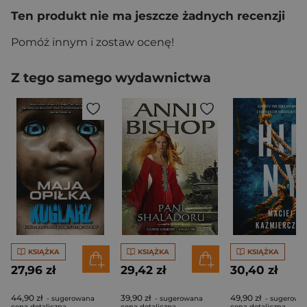
Ten produkt nie ma jeszcze żadnych recenzji
Pomóż innym i zostaw ocenę!
Z tego samego wydawnictwa
KSIĄŻKA
KSIĄŻKA
KSIĄŻKA
27,96 zł
29,42 zł
30,40 zł
44,90 zł
39,90 zł
49,90 zł
- sugerowana
- sugerowana
- sugerowa
cena detaliczna
cena detaliczna
cena detaliczna