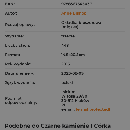
EAN:
9788367545037
Autor:
Anne Bishop
Okładka broszurowa
Rodzaj oprawy:
(miękka)
Wydanie:
trzecie
Liczba stron:
448
Format:
14.5x20.5cm
Rok wydania:
2015
Data premiery:
2023-08-09
Język wydania:
polski
Initium
Witosa 29/70
Podmiot
30-612 Kraków
odpowiedzialny:
PL
e-mail:
[email protected]
Podobne do Czarne kamienie 1 Córka