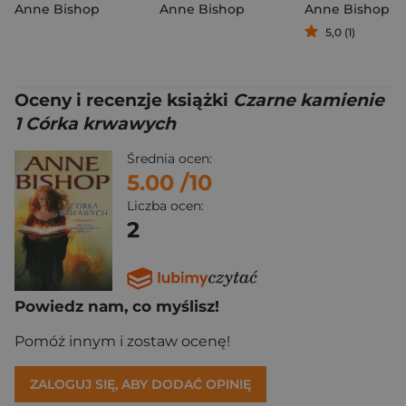
Anne Bishop
Anne Bishop
Anne Bishop
5,0 (1)
Oceny i recenzje książki
Czarne kamienie
1 Córka krwawych
Średnia ocen:
5.00
/10
Liczba ocen:
2
Powiedz nam, co myślisz!
Pomóż innym i zostaw ocenę!
ZALOGUJ SIĘ, ABY DODAĆ OPINIĘ