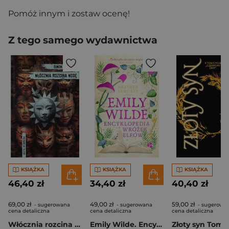
Pomóż innym i zostaw ocenę!
Z tego samego wydawnictwa
KSIĄŻKA
KSIĄŻKA
KSIĄŻKA
46,40 zł
34,40 zł
40,40 zł
69,00 zł
49,00 zł
59,00 zł
- sugerowana
- sugerowana
- sugerowa
cena detaliczna
cena detaliczna
cena detaliczna
Włócznia rozcina wodę
Emily Wilde. Encyklopedia wróżek i elfów
Złoty syn Tom 