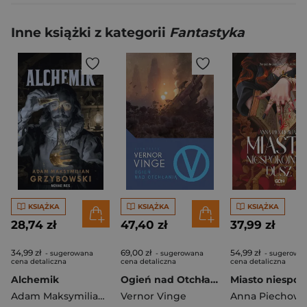
Inne książki z kategorii
Fantastyka
KSIĄŻKA
KSIĄŻKA
KSIĄŻKA
28,74 zł
47,40 zł
37,99 zł
34,99 zł
69,00 zł
54,99 zł
- sugerowana
- sugerowana
- sugerowa
cena detaliczna
cena detaliczna
cena detaliczna
Alchemik
Ogień nad Otchłanią
Adam Maksymilian Grzybowski
Vernor Vinge
Anna Piechowi