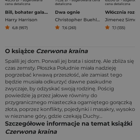
- sugerowana
- sugerowana cena
- sugerowa
cena detaliczna
detaliczna
cena detaliczna
Bill, bohater galaktyki
Dwa ognie
Harry Harrison
Christopher Buehlman
Jimenez Simon
6,8 (957)
7,6 (261)
7,1 (135)
O książce
Czerwona kraina
Spalili jej dom. Porwali jej brata i siostrę. Ale zbliża się
czas zemsty. Płoszka Południe miała nadzieję
pogrzebać krwawą przeszłość, ale zamiast tego
będzie musiała odkurzyć dawne paskudne
zwyczaje, by odzyskać swoją rodzinę. Pościg
powiedzie ją przez jałowe równiny do
przygranicznego miasteczka ogarniętego gorączką
złota, poprzez konflikty, pojedynki i masakry, wysoko
w nieznane góry, gdzie czekają Duchy…
Szczegółowe informacje na temat książki
Czerwona kraina