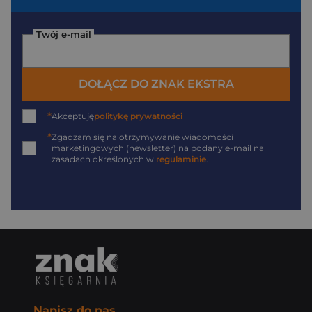
Twój e-mail
DOŁĄCZ DO ZNAK EKSTRA
*
Akceptuję
politykę prywatności
*
Zgadzam się na otrzymywanie wiadomości
marketingowych (newsletter) na podany
e-mail
na
zasadach określonych w
regulaminie
.
Napisz do nas