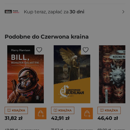
Kup teraz, zapłać za
30 dni
Podobne do Czerwona kraina
KSIĄŻKA
KSIĄŻKA
KSIĄŻKA
31,82 zł
42,91 zł
46,40 zł
49,99 zł
71,52 zł
69,00 zł