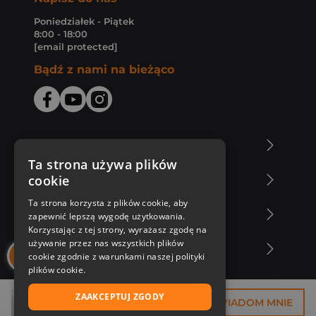
Poniedziałek - Piątek
8:00 - 18:00
[email protected]
Bądź z nami na bieżąco
O Księgarni Znak
Ta strona używa plików
cookie
Zakupy u nas
Ta strona korzysta z plików cookie, aby
Nasza oferta
zapewnić lepszą wygodę użytkowania.
Korzystając z tej strony, wyrażasz zgodę na
używanie przez nas wszystkich plików
Nasi autorzy
cookie zgodnie z warunkami naszej polityki
plików cookie.
ZAAKCEPTUJ ZGODY
36,75 zł
POWIADOM MNIE