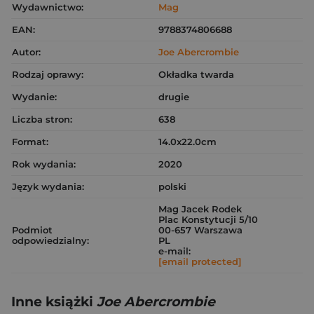
Wydawnictwo:
Mag
EAN:
9788374806688
Autor:
Joe Abercrombie
Rodzaj oprawy:
Okładka twarda
Wydanie:
drugie
Liczba stron:
638
Format:
14.0x22.0cm
Rok wydania:
2020
Język wydania:
polski
Mag Jacek Rodek
Plac Konstytucji 5/10
Podmiot
00-657 Warszawa
odpowiedzialny:
PL
e-mail:
[email protected]
Inne książki
Joe Abercrombie