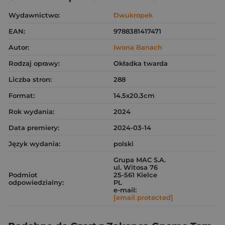
Wydawnictwo:
Dwukropek
EAN:
9788381417471
Autor:
Iwona Banach
Rodzaj oprawy:
Okładka twarda
Liczba stron:
288
Format:
14.5x20.3cm
Rok wydania:
2024
Data premiery:
2024-03-14
Język wydania:
polski
Grupa MAC S.A.
ul. Witosa 76
Podmiot
25-561 Kielce
odpowiedzialny:
PL
e-mail:
[email protected]