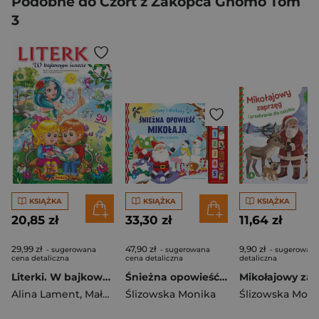
Podobne do Czort z Zakopca Gnomo Tom
3
KSIĄŻKA
KSIĄŻKA
KSIĄŻKA
20,85 zł
33,30 zł
11,64 zł
29,99 zł
47,90 zł
9,90 zł
- sugerowana
- sugerowana
- sugerowana
cena detaliczna
cena detaliczna
detaliczna
Literki. W bajkowym świecie
Śnieżna opowieść Mikołaja. Czytamy i słuchamy
Alina Lament
,
Małgorzata Podleśna
Ślizowska Monika
,
Mariola Budek
Ślizowska Moni