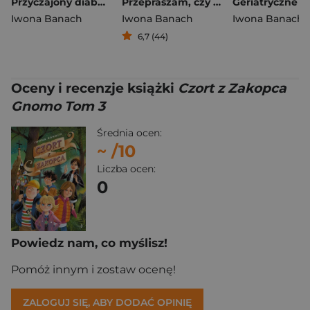
Przyczajony diabeł, ukryty trup
Przepraszam, czy ktoś zamawiał duszenie?
Iwona Banach
Iwona Banach
Iwona Banach
6,7 (44)
Oceny i recenzje książki
Czort z Zakopca
Gnomo Tom 3
Średnia ocen:
~
/10
Liczba ocen:
0
Powiedz nam, co myślisz!
Pomóż innym i zostaw ocenę!
ZALOGUJ SIĘ, ABY DODAĆ OPINIĘ