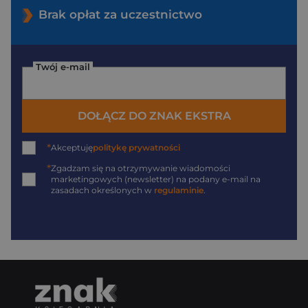
Brak opłat za uczestnictwo
Twój e-mail
DOŁĄCZ DO ZNAK EKSTRA
*
Akceptuję
politykę prywatności
*
Zgadzam się na otrzymywanie wiadomości
marketingowych (newsletter) na podany
e-mail
na
zasadach określonych w
regulaminie
.