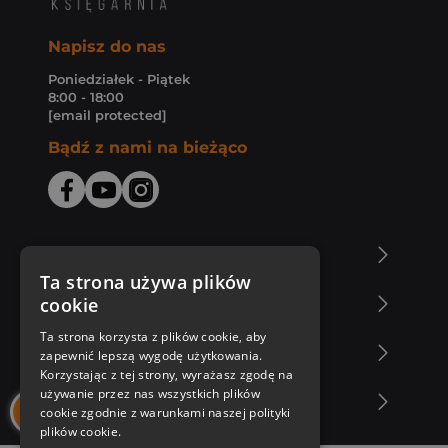
Napisz do nas
Poniedziałek - Piątek
8:00 - 18:00
[email protected]
Bądź z nami na bieżąco
O Księgarni Znak
Ta strona używa plików
cookie
Zakupy u nas
Ta strona korzysta z plików cookie, aby
Nasza oferta
zapewnić lepszą wygodę użytkowania.
Korzystając z tej strony, wyrażasz zgodę na
używanie przez nas wszystkich plików
Nasi autorzy
cookie zgodnie z warunkami naszej polityki
plików cookie.