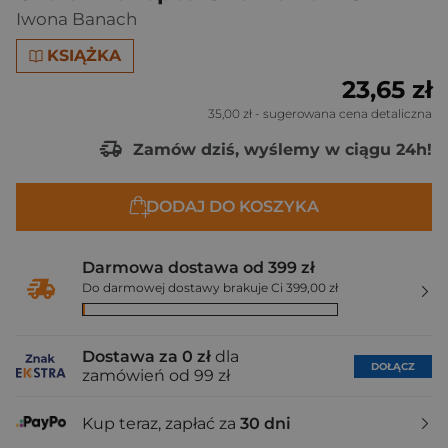
Iwona Banach
KSIĄŻKA
23,65 zł
35,00 zł
- sugerowana cena detaliczna
Zamów dziś, wyślemy w ciągu 24h!
DODAJ DO KOSZYKA
Darmowa dostawa od 399 zł
Do darmowej dostawy brakuje Ci 399,00 zł
Dostawa za 0 zł
dla
DOŁĄCZ
zamówień od 99 zł
Kup teraz, zapłać za
30 dni