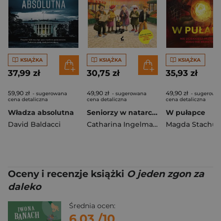
KSIĄŻKA
KSIĄŻKA
KSIĄŻKA
37,99 zł
30,75 zł
35,93 zł
59,90 zł
49,90 zł
49,90 zł
- sugerowana
- sugerowana
- sugerowa
cena detaliczna
cena detaliczna
cena detaliczna
Władza absolutna
Seniorzy w natarciu. Emerycka szajka. Tom 1 wyd. 2026
W pułapce
David Baldacci
Catharina Ingelman-Sundberg
Magda Stachul
Oceny i recenzje książki
O jeden zgon za
daleko
Średnia ocen:
6.03
/10