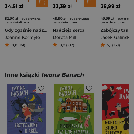
34,51 zł
33,39 zł
28,99 zł
52,90 zł
49,90 zł
49,99 zł
- sugerowana
- sugerowana
- sugerowa
cena detaliczna
cena detaliczna
cena detaliczna
Gdy zgaśnie nadzieja
Nadzieja serca
Zabójczy tand
Joanne Kormylo
Dorota Milli
Jacek Galiński
8,0 (161)
8,0 (107)
7,1 (169)
Inne książki
Iwona Banach