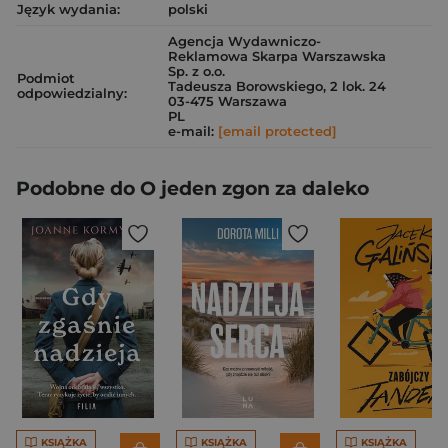
Język wydania:
polski
Agencja Wydawniczo-
Reklamowa Skarpa Warszawska
Sp. z o.o.
Podmiot
Tadeusza Borowskiego, 2 lok. 24
odpowiedzialny:
03-475 Warszawa
PL
e-mail:
[email protected]
Podobne do O jeden zgon za daleko
KSIĄŻKA
KSIĄŻKA
KSIĄŻKA