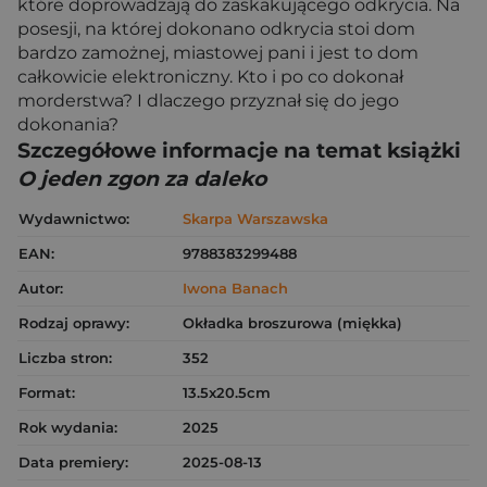
które doprowadzają do zaskakującego odkrycia. Na
posesji, na której dokonano odkrycia stoi dom
bardzo zamożnej, miastowej pani i jest to dom
całkowicie elektroniczny. Kto i po co dokonał
morderstwa? I dlaczego przyznał się do jego
dokonania?
Szczegółowe informacje na temat książki
O jeden zgon za daleko
Wydawnictwo:
Skarpa Warszawska
EAN:
9788383299488
Autor:
Iwona Banach
Rodzaj oprawy:
Okładka broszurowa (miękka)
Liczba stron:
352
Format:
13.5x20.5cm
Rok wydania:
2025
Data premiery:
2025-08-13