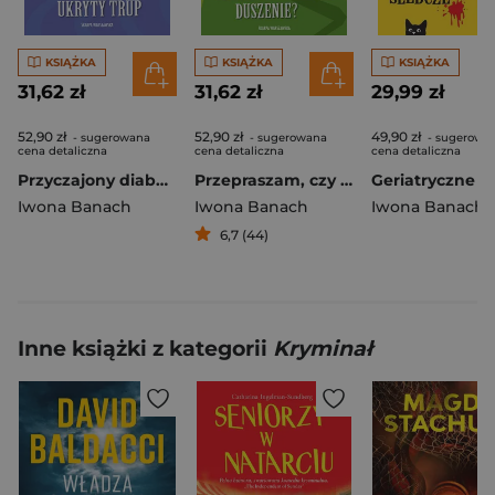
KSIĄŻKA
KSIĄŻKA
KSIĄŻKA
31,62 zł
31,62 zł
29,99 zł
52,90 zł
52,90 zł
49,90 zł
- sugerowana
- sugerowana
- sugerowa
cena detaliczna
cena detaliczna
cena detaliczna
Przyczajony diabeł, ukryty trup
Przepraszam, czy ktoś zamawiał duszenie?
Iwona Banach
Iwona Banach
Iwona Banach
6,7 (44)
Inne książki z kategorii
Kryminał