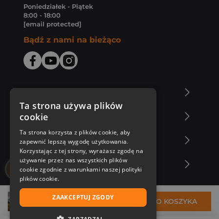
Poniedziałek - Piątek
8:00 - 18:00
[email protected]
Bądź z nami na bieżąco
O Księgarni Znak
Ta strona używa plików
cookie
Zakupy u nas
Ta strona korzysta z plików cookie, aby
Nasza oferta
zapewnić lepszą wygodę użytkowania.
Korzystając z tej strony, wyrażasz zgodę na
używanie przez nas wszystkich plików
Nasi autorzy
cookie zgodnie z warunkami naszej polityki
plików cookie.
ZAAKCEPTUJ ZGODY
32,94 zł
DO KOSZYKA