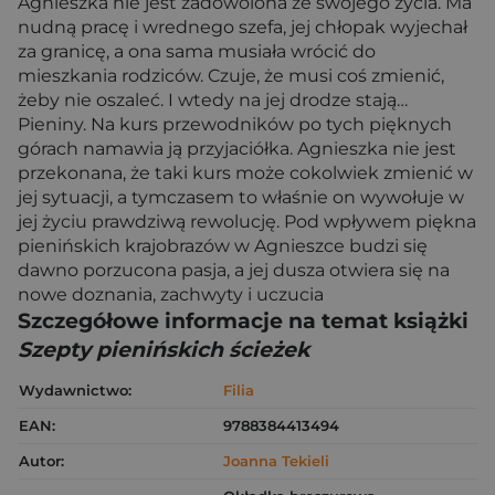
Agnieszka nie jest zadowolona ze swojego życia. Ma
nudną pracę i wrednego szefa, jej chłopak wyjechał
za granicę, a ona sama musiała wrócić do
mieszkania rodziców. Czuje, że musi coś zmienić,
żeby nie oszaleć. I wtedy na jej drodze stają…
Pieniny. Na kurs przewodników po tych pięknych
górach namawia ją przyjaciółka. Agnieszka nie jest
przekonana, że taki kurs może cokolwiek zmienić w
jej sytuacji, a tymczasem to właśnie on wywołuje w
jej życiu prawdziwą rewolucję. Pod wpływem piękna
pienińskich krajobrazów w Agnieszce budzi się
dawno porzucona pasja, a jej dusza otwiera się na
nowe doznania, zachwyty i uczucia
Szczegółowe informacje na temat książki
Szepty pienińskich ścieżek
Wydawnictwo:
Filia
EAN:
9788384413494
Autor:
Joanna Tekieli