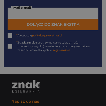
Twój e-mail
DOŁĄCZ DO ZNAK EKSTRA
*
Akceptuję
politykę prywatności
*
Zgadzam się na otrzymywanie wiadomości
marketingowych (newsletter) na podany
e-mail
na
zasadach określonych w
regulaminie
.
Napisz do nas