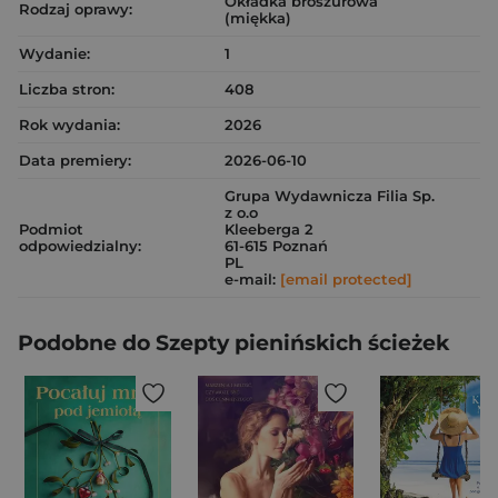
Okładka broszurowa
Rodzaj oprawy:
(miękka)
Wydanie:
1
Liczba stron:
408
Rok wydania:
2026
Data premiery:
2026-06-10
Grupa Wydawnicza Filia Sp.
z o.o
Podmiot
Kleeberga 2
odpowiedzialny:
61-615 Poznań
PL
e-mail:
[email protected]
Podobne do Szepty pienińskich ścieżek