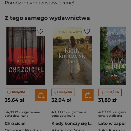
Pomóż innym i zostaw ocenę!
Z tego samego wydawnictwa
KSIĄŻKA
KSIĄŻKA
KSIĄŻKA
35,64 zł
32,94 zł
31,89 zł
54,99 zł
49,99 zł
49,99 zł
- sugerowana
- sugerowana
- sugerowa
cena detaliczna
cena detaliczna
cena detaliczna
Chrzciciel
Kiedy kończy się lato
Grzegorz Brudnik
Błaszczuk Anna
Julia Furmania