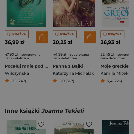
KSIĄŻKA
KSIĄŻKA
KSIĄŻKA
36,99 zł
20,25 zł
26,93 zł
47,90 zł
44,99 zł
52,45 zł
- sugerowana
- sugerowana
- sugerowa
cena detaliczna
cena detaliczna
cena detaliczna
Pocałuj mnie pod jemiołą
Panna z Bajki
Moje greckie la
Wilczyńska
Katarzyna Michalak
Kamila Mitek
7,5 (247)
5,9 (367)
7,4 (226)
Inne książki
Joanna Tekieli