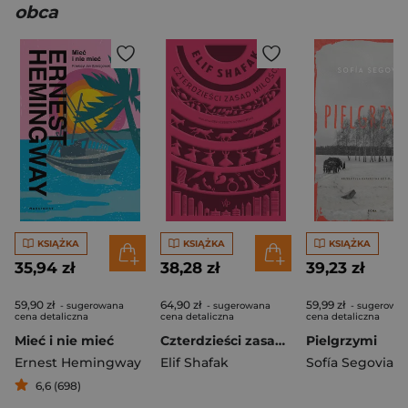
obca
KSIĄŻKA
KSIĄŻKA
KSIĄŻKA
35,94 zł
38,28 zł
39,23 zł
59,90 zł
64,90 zł
59,99 zł
- sugerowana
- sugerowana
- sugerowa
cena detaliczna
cena detaliczna
cena detaliczna
Mieć i nie mieć
Czterdzieści zasad miłości
Pielgrzymi
Ernest Hemingway
Elif Shafak
Sofía Segovia
6,6 (698)