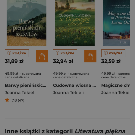
KSIĄŻKA
KSIĄŻKA
KSIĄŻKA
31,89 zł
32,94 zł
32,59 zł
49,99 zł
49,99 zł
49,99 zł
- sugerowana
- sugerowana
- sugerowa
cena detaliczna
cena detaliczna
cena detaliczna
Barwy pienińskich szczytów
Cudowna wiosna w Olszowym Jarze
Joanna Tekieli
Joanna Tekieli
Joanna Tekieli
7,8 (47)
Inne książki z kategorii
Literatura piękna