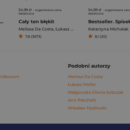
54,99 zł
54,99 zł
- sugerowana cena
- sugerowana cen
detaliczna
detaliczna
gi z kimchi. Moje ulubione azjatyckie przepisy - książka z autografem
Cały ten błękit
Bestseller. Spise
Melissa Da Costa
,
Łukasz Müller
Katarzyna Michalak
7,8 (3673)
8,1 (20)
Podobni autorzy
ymSłowem
Melissa Da Costa
Łukasz Müller
Małgorzata Oliwia Sobczak
Ann Patchett
Wiesław Myśliwski