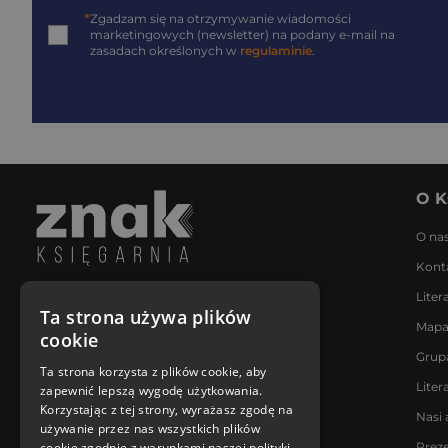
*
Zgadzam się na otrzymywanie wiadomości
marketingowych (newsletter) na podany
e-mail
na
zasadach określonych w
regulaminie
.
O K
O na
Kont
Liter
Napisz do nas
Ta strona używa plików
Mapa
Poniedziałek - Piątek
cookie
8:00 - 18:00
Grup
[email protected]
Ta strona korzysta z plików cookie, aby
Liter
zapewnić lepszą wygodę użytkowania.
Bądź z nami na bieżąco
Korzystając z tej strony, wyrażasz zgodę na
Nasi 
używanie przez nas wszystkich plików
cookie zgodnie z warunkami naszej polityki
Prez