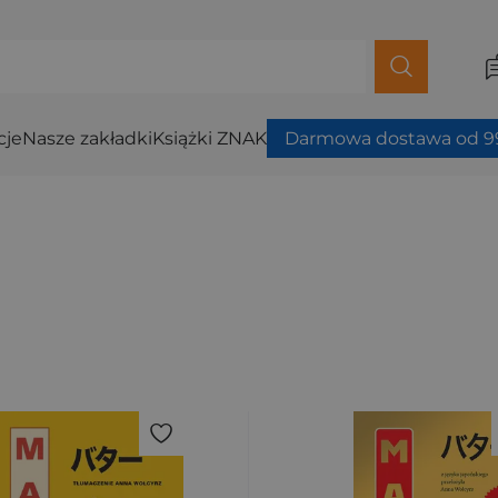
cje
Nasze zakładki
Książki ZNAK
Darmowa dostawa od 99