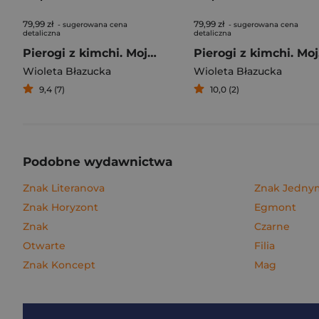
79,99 zł
79,99 zł
- sugerowana cena
- sugerowana cena
detaliczna
detaliczna
Pierogi z kimchi. Moje ulubione azjatyckie przepisy
Piero
Wioleta Błazucka
Wioleta Błazucka
9,4 (7)
10,0 (2)
Podobne wydawnictwa
Znak Literanova
Znak Jedn
Znak Horyzont
Egmont
Znak
Czarne
Otwarte
Filia
Znak Koncept
Mag