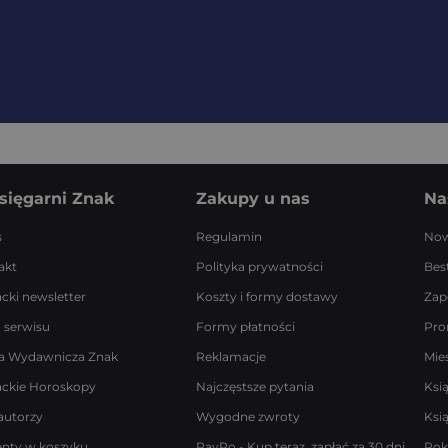
sięgarni Znak
Zakupy u nas
Na
s
Regulamin
Now
akt
Polityka prywatności
Best
acki newsletter
Koszty i formy dostawy
Zap
 serwisu
Formy płatności
Pro
a Wydawnicza Znak
Reklamacje
Mie
ackie Horoskopy
Najczęstsze pytania
Ksi
autorzy
Wygodne zwroty
Ksi
enty w koszyku
PayPo - Kup teraz, zapłać za 30 dni
Rok