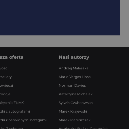
sza oferta
Nasi autorzy
ości
Andrzej Maleszka
sellery
Mario Vargas Llosa
owiedzi
Norman Davies
mocje
Katarzyna Michalak
sięcznik ZNAK
Sylwia Czubkowska
ążki z autografami
Marek Krajewski
ążki z barwionymi brzegami
Marek Maruszczak
 ks. Tischnera
Agnieszka Stążka-Gawrysiak