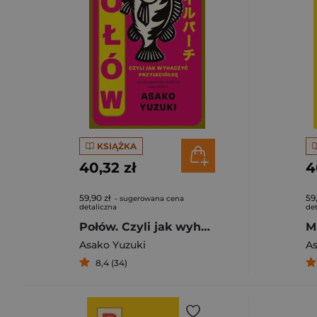
KSIĄŻKA
40,32 zł
4
59,90 zł
59
- sugerowana cena
detaliczna
det
Połów. Czyli jak wyhaczyć przyjaciółkę
M
Asako Yuzuki
As
8,4 (34)