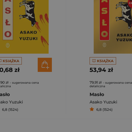
KSIĄŻKA
KSIĄŻKA
0,68 zł
53,94 zł
,90 zł
79,91 zł
- sugerowana cena
- sugerowana cena
aliczna
detaliczna
asło
Masło
ako Yuzuki
Asako Yuzuki
6,8 (1524)
6,8 (1524)