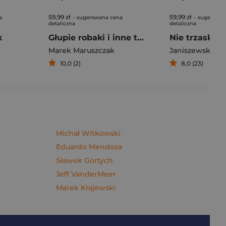
59,99 zł
59,99 zł
a
- sugerowana cena
- sugerowan
detaliczna
detaliczna
k
Głupie robaki i inne takie Polski
Marek Maruszczak
Janiszewska M
10,0 (2)
8,0 (23)
Michał Witkowski
Eduardo Mendoza
Sławek Gortych
Jeff VanderMeer
Marek Krajewski