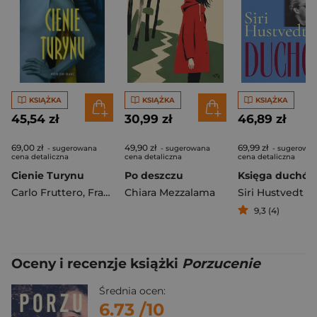
KSIĄŻKA
KSIĄŻKA
KSIĄŻKA
45,54 zł
30,99 zł
46,89 zł
69,00 zł
49,90 zł
69,99 zł
- sugerowana
- sugerowana
- sugerowa
cena detaliczna
cena detaliczna
cena detaliczna
Cienie Turynu
Po deszczu
Księga duchó
Carlo Fruttero
,
Franco Lucentini
Chiara Mezzalama
Siri Hustvedt
9,3 (4)
Oceny i recenzje książki
Porzucenie
Średnia ocen:
6.73
/10