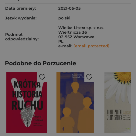
Data premiery:
2021-05-05
Język wydania:
polski
Wielka Litera sp. z o.o.
Wiertnicza 36
Podmiot
02-952 Warszawa
odpowiedzialny:
PL
e-mail:
[email protected]
Podobne do Porzucenie