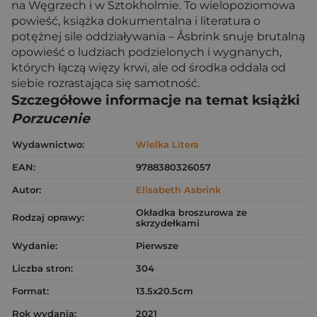
na Węgrzech i w Sztokholmie. To wielopoziomowa
powieść, książka dokumentalna i literatura o
potężnej sile oddziaływania – Åsbrink snuje brutalną
opowieść o ludziach podzielonych i wygnanych,
których łączą więzy krwi, ale od środka oddala od
siebie rozrastająca się samotność.
Szczegółowe informacje na temat książki
Porzucenie
Wydawnictwo:
Wielka Litera
EAN:
9788380326057
Autor:
Elisabeth Asbrink
Okładka broszurowa ze
Rodzaj oprawy:
skrzydełkami
Wydanie:
Pierwsze
Liczba stron:
304
Format:
13.5x20.5cm
Rok wydania:
2021