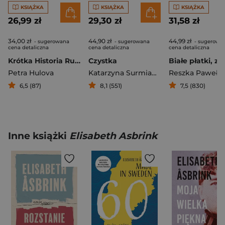
KSIĄŻKA
KSIĄŻKA
KSIĄŻKA
26,99 zł
29,30 zł
31,58 zł
34,00 zł
44,90 zł
44,99 zł
- sugerowana
- sugerowana
- sugerowa
cena detaliczna
cena detaliczna
cena detaliczna
Krótka Historia Ruchu
Czystka
Petra Hulova
Katarzyna Surmiak-Domańska
Reszka Paweł P
6,5 (87)
8,1 (551)
7,5 (830)
Inne książki
Elisabeth Asbrink