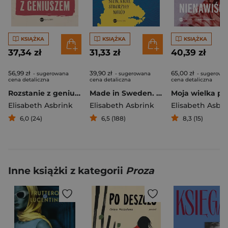
KSIĄŻKA
KSIĄŻKA
KSIĄŻKA
37,34 zł
31,33 zł
40,39 zł
56,99 zł
39,90 zł
65,00 zł
- sugerowana
- sugerowana
- sugerowa
cena detaliczna
cena detaliczna
cena detaliczna
Rozstanie z geniuszem
Made in Sweden. 60 słów, które stworzyły naród
Elisabeth Asbrink
Elisabeth Asbrink
Elisabeth Asbr
6,0 (24)
6,5 (188)
8,3 (15)
Inne książki z kategorii
Proza