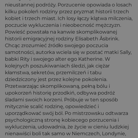
nieustannej podróży. Porzucenie opowiada o losach
kilku pokoleń rodziny przez pryzmat historii trzech
kobiet i trzech miast. Ich losy łączy klątwa milczenia,
poczucie wykluczenia i nieobecność mężczyzn.
Powieść powstała na kanwie skomplikowanej
historii emigracyjnej rodziny Elisabeth Åsbrink.
Chcąc zrozumieć źródło swojego poczucia
samotności, autorka wciela się w postać matki Sally,
babki Rity i swojego alter ego Katherine. W
kolejnych poszukiwaniach śledzi, jak ciężar
kłamstwa, sekretów, przemilczeń i tabu
dziedziczony jest przez kolejne pokolenia.
Przetwarzając skomplikowaną, pełną bólu i
upokorzeń historię przodkiń, odbywa podróż
śladami swoich korzeni. Próbuje w ten sposób
mitycznie scalić rodzinę, opowiedzieć i
uporządkować swój ból. Po mistrzowsku odtwarza
psychologiczną stronę kobiecego porzucenia i
wykluczenia, udowadnia, że życie w cieniu ludzkiej
nienawiści boli tak samo w Niemczech, Londynie,