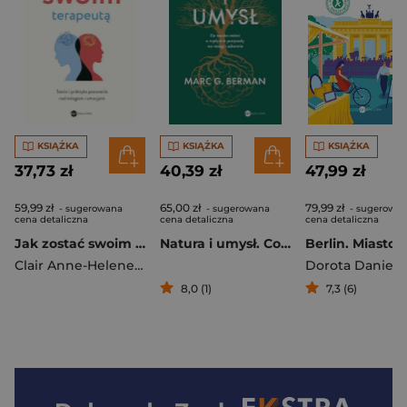
KSIĄŻKA
KSIĄŻKA
KSIĄŻKA
37,73 zł
40,39 zł
47,99 zł
59,99 zł
65,00 zł
79,99 zł
- sugerowana
- sugerowana
- sugerowa
cena detaliczna
cena detaliczna
cena detaliczna
Jak zostać swoim terapeutą
Natura i umysł. Co nauka mówi o wpływie przyrody na mózg i zdrowie
Clair Anne-Helene
,
Trybou Vincent
Dorota Daniele
8,0 (1)
7,3 (6)