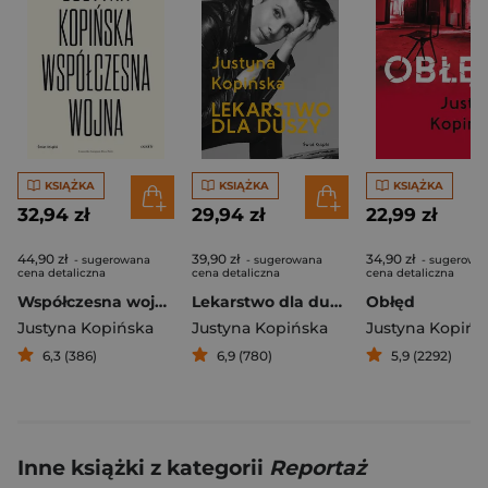
KSIĄŻKA
KSIĄŻKA
KSIĄŻKA
32,94 zł
29,94 zł
22,99 zł
44,90 zł
39,90 zł
34,90 zł
- sugerowana
- sugerowana
- sugerowa
cena detaliczna
cena detaliczna
cena detaliczna
Współczesna wojna
Lekarstwo dla duszy
Obłęd
Justyna Kopińska
Justyna Kopińska
Justyna Kopińs
6,3 (386)
6,9 (780)
5,9 (2292)
Inne książki z kategorii
Reportaż