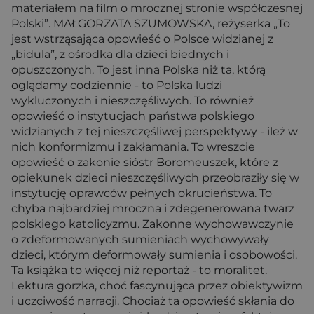
materiałem na film o mrocznej stronie współczesnej
Polski”. MAŁGORZATA SZUMOWSKA, reżyserka „To
jest wstrząsająca opowieść o Polsce widzianej z
„bidula”, z ośrodka dla dzieci biednych i
opuszczonych. To jest inna Polska niż ta, którą
oglądamy codziennie - to Polska ludzi
wykluczonych i nieszczęśliwych. To również
opowieść o instytucjach państwa polskiego
widzianych z tej nieszczęśliwej perspektywy - ileż w
nich konformizmu i zakłamania. To wreszcie
opowieść o zakonie sióstr Boromeuszek, które z
opiekunek dzieci nieszczęśliwych przeobraziły się w
instytucję oprawców pełnych okrucieństwa. To
chyba najbardziej mroczna i zdegenerowana twarz
polskiego katolicyzmu. Zakonne wychowawczynie
o zdeformowanych sumieniach wychowywały
dzieci, którym deformowały sumienia i osobowości.
Ta książka to więcej niż reportaż - to moralitet.
Lektura gorzka, choć fascynująca przez obiektywizm
i uczciwość narracji. Chociaż ta opowieść skłania do