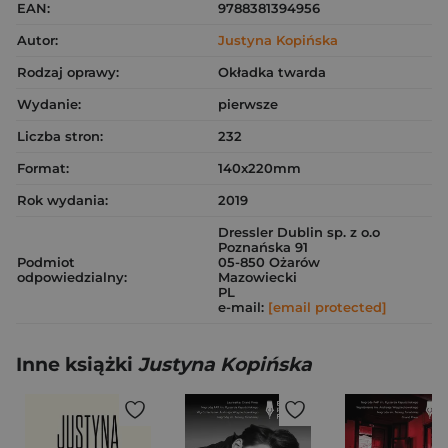
EAN:
9788381394956
Autor:
Justyna Kopińska
Rodzaj oprawy:
Okładka twarda
Wydanie:
pierwsze
Liczba stron:
232
Format:
140x220mm
Rok wydania:
2019
Dressler Dublin sp. z o.o
Poznańska 91
Podmiot
05-850 Ożarów
odpowiedzialny:
Mazowiecki
PL
e-mail:
[email protected]
Inne książki
Justyna Kopińska