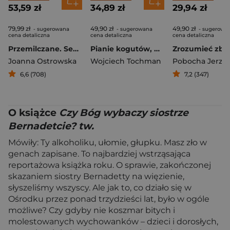
53,59 zł
34,89 zł
29,94 zł
79,99 zł
49,90 zł
49,90 zł
- sugerowana
- sugerowana
- sugerowa
cena detaliczna
cena detaliczna
cena detaliczna
Przemilczane. Seksualna praca przymusowa w czasie II wojny światowej. Wydanie rozszerzone
Pianie kogutów, płacz psów
Joanna Ostrowska
Wojciech Tochman
Pobocha Jerzy
6,6 (708)
7,2 (347)
O książce
Czy Bóg wybaczy siostrze
Bernadetcie? tw.
Mówiły: Ty alkoholiku, ułomie, głupku. Masz zło w
genach zapisane. To najbardziej wstrząsająca
reportażowa książka roku. O sprawie, zakończonej
skazaniem siostry Bernadetty na więzienie,
słyszeliśmy wszyscy. Ale jak to, co działo się w
Ośrodku przez ponad trzydzieści lat, było w ogóle
możliwe? Czy gdyby nie koszmar bitych i
molestowanych wychowanków – dzieci i dorosłych,