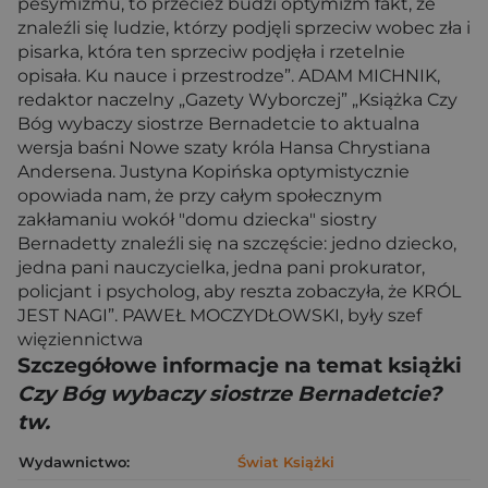
pesymizmu, to przecież budzi optymizm fakt, że
znaleźli się ludzie, którzy podjęli sprzeciw wobec zła i
pisarka, która ten sprzeciw podjęła i rzetelnie
opisała. Ku nauce i przestrodze”. ADAM MICHNIK,
redaktor naczelny „Gazety Wyborczej” „Książka Czy
Bóg wybaczy siostrze Bernadetcie to aktualna
wersja baśni Nowe szaty króla Hansa Chrystiana
Andersena. Justyna Kopińska optymistycznie
opowiada nam, że przy całym społecznym
zakłamaniu wokół "domu dziecka" siostry
Bernadetty znaleźli się na szczęście: jedno dziecko,
jedna pani nauczycielka, jedna pani prokurator,
policjant i psycholog, aby reszta zobaczyła, że KRÓL
JEST NAGI”. PAWEŁ MOCZYDŁOWSKI, były szef
więziennictwa
Szczegółowe informacje na temat książki
Czy Bóg wybaczy siostrze Bernadetcie?
tw.
Wydawnictwo:
Świat Książki