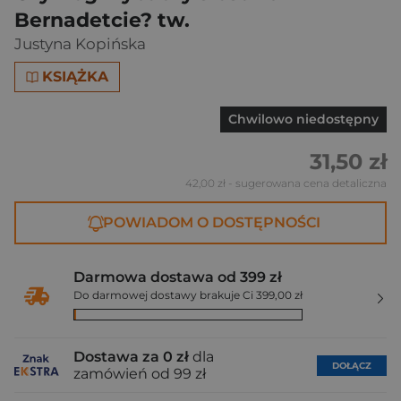
Bernadetcie? tw.
Justyna Kopińska
KSIĄŻKA
Chwilowo niedostępny
31,50 zł
42,00 zł
- sugerowana cena detaliczna
POWIADOM O DOSTĘPNOŚCI
Darmowa dostawa od 399 zł
Do darmowej dostawy brakuje Ci 399,00 zł
Dostawa za 0 zł
dla
DOŁĄCZ
zamówień od 99 zł