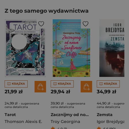
Z tego samego wydawnictwa
KSIĄŻKA
KSIĄŻKA
KSIĄŻKA
21,99 zł
29,94 zł
34,99 zł
24,99 zł
39,90 zł
44,90 zł
- sugerowana
- sugerowana
- sugerowa
cena detaliczna
cena detaliczna
cena detaliczna
Tarot
Zacznijmy od nowa w Sunflower Cliffs
Zemsta
Thomson Alexis E.
Troy Georgina
Igor Brejdygan
4,0 (1)
6,6 (90)