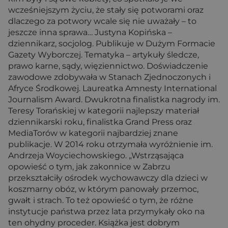
wcześniejszym życiu, że stały się potworami oraz
dlaczego za potwory wcale się nie uważały – to
jeszcze inna sprawa… Justyna Kopińska –
dziennikarz, socjolog. Publikuje w Dużym Formacie
Gazety Wyborczej. Tematyka – artykuły śledcze,
prawo karne, sądy, więziennictwo. Doświadczenie
zawodowe zdobywała w Stanach Zjednoczonych i
Afryce Środkowej. Laureatka Amnesty International
Journalism Award. Dwukrotna finalistka nagrody im.
Teresy Torańskiej w kategorii najlepszy materiał
dziennikarski roku, finalistka Grand Press oraz
MediaTorów w kategorii najbardziej znane
publikacje. W 2014 roku otrzymała wyróżnienie im.
Andrzeja Woyciechowskiego. „Wstrząsająca
opowieść o tym, jak zakonnice w Zabrzu
przekształciły ośrodek wychowawczy dla dzieci w
koszmarny obóz, w którym panowały przemoc,
gwałt i strach. To też opowieść o tym, że różne
instytucje państwa przez lata przymykały oko na
ten ohydny proceder. Książka jest dobrym