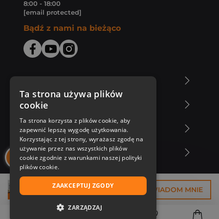
8:00 - 18:00
[email protected]
Bądź z nami na bieżąco
O Księgarni Znak
Ta strona używa plików
cookie
Zakupy u nas
Ta strona korzysta z plików cookie, aby
Nasza oferta
zapewnić lepszą wygodę użytkowania.
Korzystając z tej strony, wyrażasz zgodę na
używanie przez nas wszystkich plików
Nasi autorzy
cookie zgodnie z warunkami naszej polityki
plików cookie.
ZAAKCEPTUJ ZGODY
31,50 zł
POWIADOM MNIE
ZARZĄDZAJ