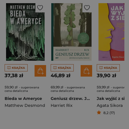
KSIĄŻKA
KSIĄŻKA
KSIĄŻKA
37,38 zł
46,89 zł
39,90 zł
59,90 zł
69,99 zł
59,99 zł
- sugerowana
- sugerowana
- sugerowa
cena detaliczna
cena detaliczna
cena detaliczna
Bieda w Ameryce
Geniusz drzew. Jak drzewa rządzą światem
Matthew Desmond
Harriet Rix
Agata Sikora
8,2 (17)