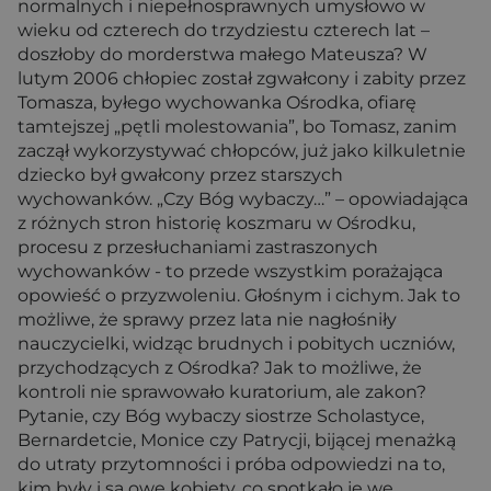
normalnych i niepełnosprawnych umysłowo w
wieku od czterech do trzydziestu czterech lat –
doszłoby do morderstwa małego Mateusza? W
lutym 2006 chłopiec został zgwałcony i zabity przez
Tomasza, byłego wychowanka Ośrodka, ofiarę
tamtejszej „pętli molestowania”, bo Tomasz, zanim
zaczął wykorzystywać chłopców, już jako kilkuletnie
dziecko był gwałcony przez starszych
wychowanków. „Czy Bóg wybaczy…” – opowiadająca
z różnych stron historię koszmaru w Ośrodku,
procesu z przesłuchaniami zastraszonych
wychowanków - to przede wszystkim porażająca
opowieść o przyzwoleniu. Głośnym i cichym. Jak to
możliwe, że sprawy przez lata nie nagłośniły
nauczycielki, widząc brudnych i pobitych uczniów,
przychodzących z Ośrodka? Jak to możliwe, że
kontroli nie sprawowało kuratorium, ale zakon?
Pytanie, czy Bóg wybaczy siostrze Scholastyce,
Bernardetcie, Monice czy Patrycji, bijącej menażką
do utraty przytomności i próba odpowiedzi na to,
kim były i są owe kobiety, co spotkało je we