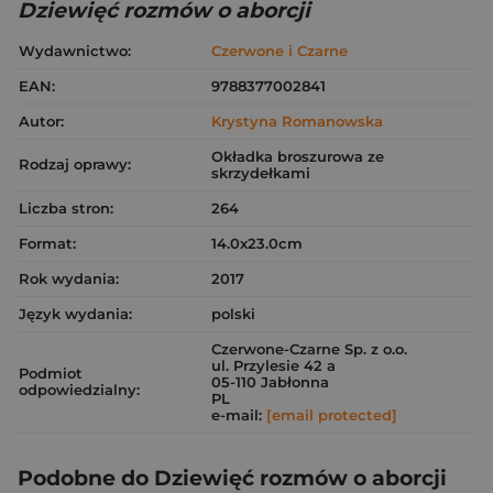
Dziewięć rozmów o aborcji
Wydawnictwo:
Czerwone i Czarne
EAN:
9788377002841
Autor:
Krystyna Romanowska
Okładka broszurowa ze
Rodzaj oprawy:
skrzydełkami
Liczba stron:
264
Format:
14.0x23.0cm
Rok wydania:
2017
Język wydania:
polski
Czerwone-Czarne Sp. z o.o.
ul. Przylesie 42 a
Podmiot
05-110 Jabłonna
odpowiedzialny:
PL
e-mail:
[email protected]
Podobne do Dziewięć rozmów o aborcji