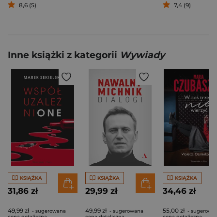
8,6 (5)
7,4 (9)
Inne książki z kategorii
Wywiady
KSIĄŻKA
KSIĄŻKA
KSIĄŻKA
31,86 zł
29,99 zł
34,46 zł
49,99 zł
49,99 zł
55,00 zł
- sugerowana
- sugerowana
- sugerowa
cena detaliczna
cena detaliczna
cena detaliczna