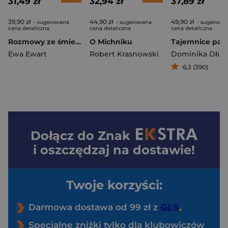
31,49 zł
32,94 zł
37,89 zł
39,90 zł
44,90 zł
49,90 zł
- sugerowana
- sugerowana
- sugerowa
cena detaliczna
cena detaliczna
cena detaliczna
Rozmowy ze śmiercią
O Michniku
Ewa Ewart
Robert Krasnowski
Dominika Dług
6,2 (390)
Dołącz do
Znak
i oszczędzaj na dostawie!
Twoje korzyści:
Darmowa dostawa od 99 zł z
Specjalne zniżki tylko dla klubowiczów