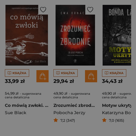
KSIĄŻKA
KSIĄŻKA
KSIĄŻKA
33,99 zł
29,94 zł
34,43 zł
54,99 zł
49,90 zł
49,90 zł
- sugerowana
- sugerowana
- sugerowa
cena detaliczna
cena detaliczna
cena detaliczna
Co mówią zwłoki. Opowieści antropologa sądowego
Zrozumieć zbrodnię
Sue Black
Pobocha Jerzy
Katarzyna Bon
7,2 (347)
7,0 (1615)