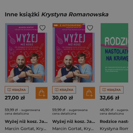
Inne książki
Krystyna Romanowska
KSIĄŻKA
KSIĄŻKA
KSIĄŻKA
27,00 zł
30,00 zł
32,66 zł
59,99 zł
59,99 zł
46,90 zł
- sugerowana
- sugerowana
- sugerowa
cena detaliczna
cena detaliczna
cena detaliczna
Wyżej niż kosz. Jak wyciągnąć dzieci sprzed ekranów i pokazać im, że warto marzyć
Wyżej niż kosz. Jak wyciągnąć dzieci sprzed ekranów i pokazać im, że warto marzyć - książka z autografem
Marcin Gortat
,
Krystyna Romanowska
Marcin Gortat
,
Krystyna Romanowska