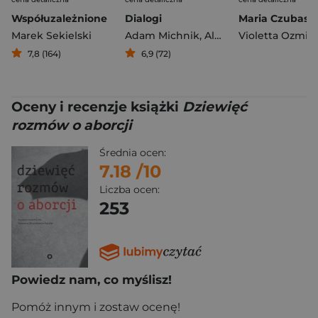
Współuzależnione
Dialogi
Marek Sekielski
Adam Michnik
,
Aleksiej Nawalny
7,8 (164)
6,9 (72)
Oceny i recenzje książki
Dziewięć
rozmów o aborcji
Średnia ocen:
7.18
/10
Liczba ocen:
253
Powiedz nam, co myślisz!
Pomóż innym i zostaw ocenę!