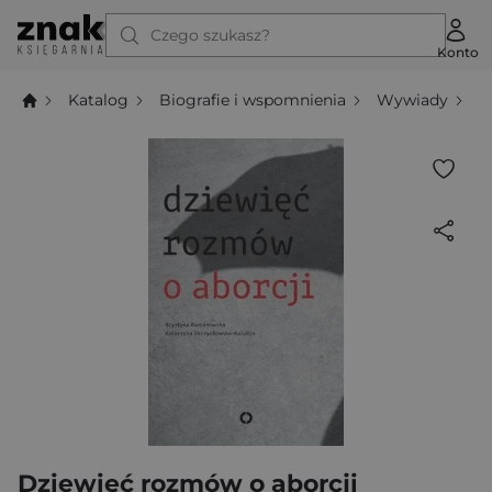
Czego szukasz?
Konto
Katalog
Biografie i wspomnienia
Wywiady
D
Dziewięć rozmów o aborcji