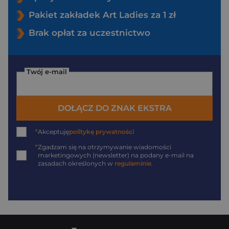
Pakiet zakładek Art Ladies za 1 zł
Brak opłat za uczestnictwo
Twój e-mail
DOŁĄCZ DO ZNAK EKSTRA
*
Akceptuję
politykę prywatności
*
Zgadzam się na otrzymywanie wiadomości
marketingowych (newsletter) na podany
e-mail
na
zasadach określonych w
regulaminie
.