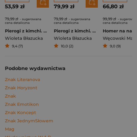
53,59 zł
79,99 zł
66,80 zł
79,99 zł
79,99 zł
99,99 zł
- sugerowana
- sugerowana
- sugerowa
cena detaliczna
cena detaliczna
cena detaliczna
Pierogi z kimchi. Moje ulubione azjatyckie przepisy
Pierogi z kimchi. Moje ulubione azjatyckie przepisy - książka z autografem
Wioleta Błazucka
Wioleta Błazucka
Węcowski Mar
9,4 (7)
10,0 (2)
9,0 (9)
Podobne wydawnictwa
Znak Literanova
Znak Horyzont
Znak
Znak Emotikon
Znak Koncept
Znak JednymSłowem
Mag