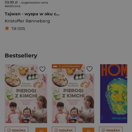
59,99 zł
- sugerowana cena
detaliczna
Tajwan - wyspa w oku cyklonu. Walka o przyszłość demokracji na świecie
Kristoffer Rønneberg
7,8 (123)
Bestsellery
KSIĄŻKA
KSIĄŻKA
KSIĄŻKA