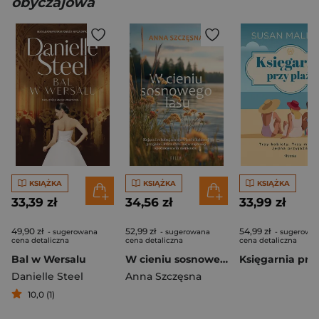
obyczajowa
KSIĄŻKA
KSIĄŻKA
KSIĄŻKA
33,39 zł
34,56 zł
33,99 zł
49,90 zł
52,99 zł
54,99 zł
- sugerowana
- sugerowana
- sugerowa
cena detaliczna
cena detaliczna
cena detaliczna
Bal w Wersalu
W cieniu sosnowego lasu
Danielle Steel
Anna Szczęsna
10,0 (1)