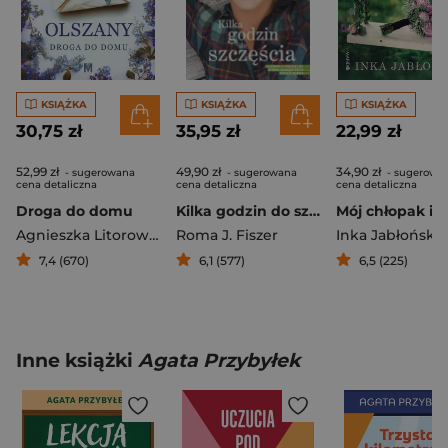
KSIĄŻKA
KSIĄŻKA
KSIĄŻKA
30,75 zł
35,95 zł
22,99 zł
52,99 zł
49,90 zł
34,90 zł
- sugerowana
- sugerowana
- sugerowa
cena detaliczna
cena detaliczna
cena detaliczna
Droga do domu
Kilka godzin do szczęścia
Agnieszka Litorowicz-Siegert
Roma J. Fiszer
Inka Jabłońska
7,4 (670)
6,1 (577)
6,5 (225)
Inne książki
Agata Przybyłek