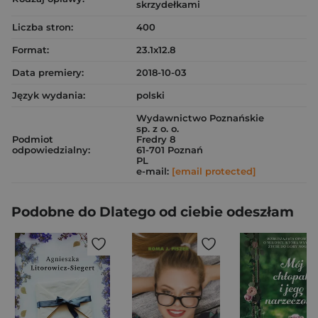
skrzydełkami
Liczba stron:
400
Format:
23.1x12.8
Data premiery:
2018-10-03
Język wydania:
polski
Wydawnictwo Poznańskie
sp. z o. o.
Podmiot
Fredry 8
odpowiedzialny:
61-701 Poznań
PL
e-mail:
[email protected]
Podobne do Dlatego od ciebie odeszłam