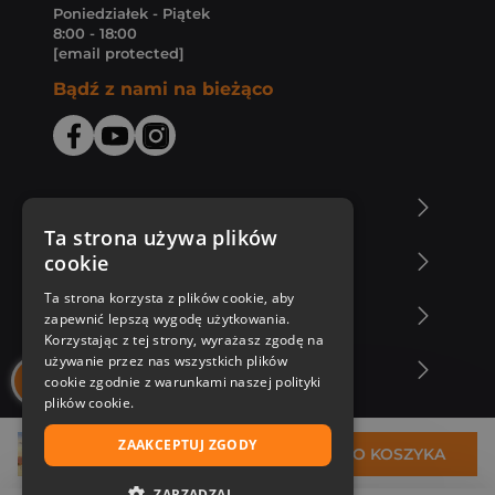
Poniedziałek - Piątek
8:00 - 18:00
[email protected]
Bądź z nami na bieżąco
O Księgarni Znak
Ta strona używa plików
cookie
Zakupy u nas
Ta strona korzysta z plików cookie, aby
Nasza oferta
zapewnić lepszą wygodę użytkowania.
Korzystając z tej strony, wyrażasz zgodę na
używanie przez nas wszystkich plików
Nasi autorzy
cookie zgodnie z warunkami naszej polityki
plików cookie.
ZAAKCEPTUJ ZGODY
26,41 zł
DO KOSZYKA
ZARZĄDZAJ