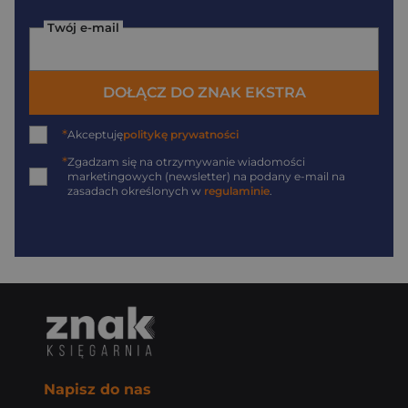
Twój e-mail
DOŁĄCZ DO ZNAK EKSTRA
*
Akceptuję
politykę prywatności
*
Zgadzam się na otrzymywanie wiadomości
marketingowych (newsletter) na podany
e-mail
na
zasadach określonych w
regulaminie
.
Napisz do nas