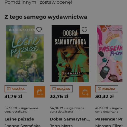
Pomóż innym i zostaw ocenę!
Z tego samego wydawnictwa
KSIĄŻKA
KSIĄŻKA
KSIĄŻKA
31,79 zł
32,76 zł
30,32 zł
52,90 zł
54,90 zł
49,90 zł
- sugerowana
- sugerowana
- sugerowa
cena detaliczna
cena detaliczna
cena detaliczna
Leśne pejzaże
Dobra Samarytanka
Passenger Prin
Joanna Szarańska
John Marrs
Morgan Elizabe