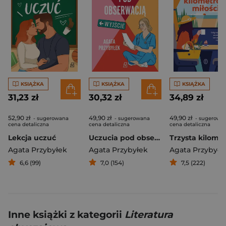
KSIĄŻKA
KSIĄŻKA
KSIĄŻKA
31,23 zł
30,32 zł
34,89 zł
52,90 zł
49,90 zł
49,90 zł
- sugerowana
- sugerowana
- sugerowa
cena detaliczna
cena detaliczna
cena detaliczna
Lekcja uczuć
Uczucia pod obserwacją
Agata Przybyłek
Agata Przybyłek
Agata Przybyłe
6,6 (99)
7,0 (154)
7,5 (222)
Inne książki z kategorii
Literatura