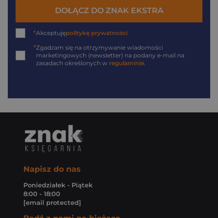
DOŁĄCZ DO ZNAK EKSTRA
*
Akceptuję
politykę prywatności
*
Zgadzam się na otrzymywanie wiadomości
marketingowych (newsletter) na podany
e-mail
na
zasadach określonych w
regulaminie
.
Napisz do nas
Poniedziałek - Piątek
8:00 - 18:00
[email protected]