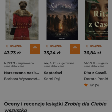
KSIĄŻKA
KSIĄŻKA
KSIĄŻKA
43,73 zł
35,24 zł
36,84 zł
69,99 zł
44,99 zł
54,99 zł
- sugerowana
- sugerowana
- sugerowa
cena detaliczna
cena detaliczna
cena detaliczna
Narzeczona nazisty wyd. 5
Saptariszi
Barbara Wysoczańska
Semi Raj
Dorota Ponińs
9,0 (5)
Oceny i recenzje książki
Zrobię dla Ciebie
wszystko