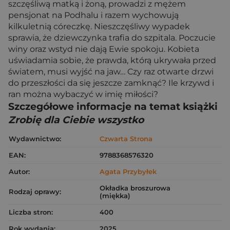
szczęśliwą matką i żoną, prowadzi z mężem
pensjonat na Podhalu i razem wychowują
kilkuletnią córeczkę. Nieszczęśliwy wypadek
sprawia, że dziewczynka trafia do szpitala. Poczucie
winy oraz wstyd nie dają Ewie spokoju. Kobieta
uświadamia sobie, że prawda, którą ukrywała przed
światem, musi wyjść na jaw… Czy raz otwarte drzwi
do przeszłości da się jeszcze zamknąć? Ile krzywd i
ran można wybaczyć w imię miłości?
Szczegółowe informacje na temat książki
Zrobię dla Ciebie wszystko
Wydawnictwo:
Czwarta Strona
EAN:
9788368576320
Autor:
Agata Przybyłek
Okładka broszurowa
Rodzaj oprawy:
(miękka)
Liczba stron:
400
Rok wydania:
2025