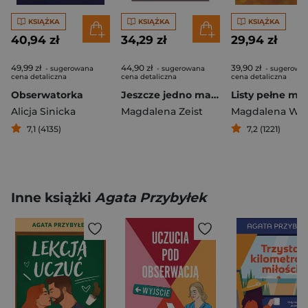
KSIĄŻKA
KSIĄŻKA
KSIĄŻKA
40,94 zł
34,29 zł
29,94 zł
49,99 zł
44,90 zł
39,90 zł
- sugerowana
- sugerowana
- sugerowa
cena detaliczna
cena detaliczna
cena detaliczna
Obserwatorka
Jeszcze jedno marzenie
Listy pełne ma
Alicja Sinicka
Magdalena Zeist
7,1 (4135)
7,2 (1221)
Inne książki
Agata Przybyłek