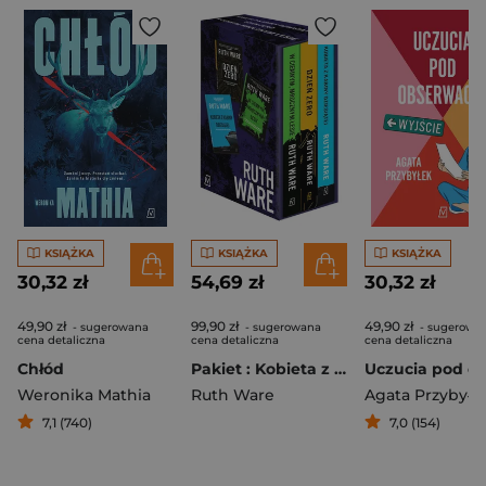
KSIĄŻKA
KSIĄŻKA
KSIĄŻKA
30,32 zł
54,69 zł
30,32 zł
49,90 zł
99,90 zł
49,90 zł
- sugerowana
- sugerowana
- sugerowa
cena detaliczna
cena detaliczna
cena detaliczna
Chłód
Pakiet : Kobieta z kabiny dziesiątej/ Dzień zero /W ciemnym mrocznym lesie
Weronika Mathia
Ruth Ware
Agata Przybyłe
7,1 (740)
7,0 (154)