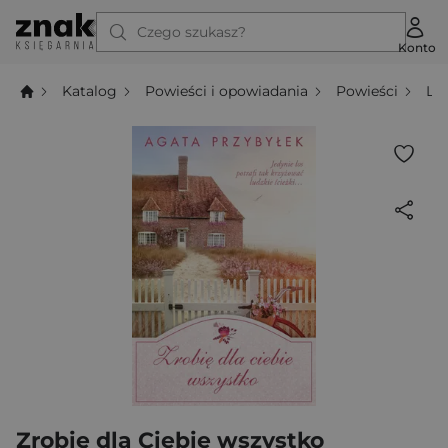
Czego szukasz?
Konto
Katalog
Powieści i opowiadania
Powieści
Li
Zrobię dla Ciebie wszystko