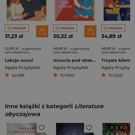
KSIĄŻKA
KSIĄŻKA
KSIĄŻKA
31,23 zł
30,32 zł
34,89 zł
52,90 zł
49,90 zł
49,90 zł
- sugerowana
- sugerowana
- sugerowa
cena detaliczna
cena detaliczna
cena detaliczna
Lekcja uczuć
Uczucia pod obserwacją
Agata Przybyłek
Agata Przybyłek
Agata Przybyłe
6,6 (99)
7,0 (154)
7,5 (222)
Inne książki z kategorii
Literatura
obyczajowa