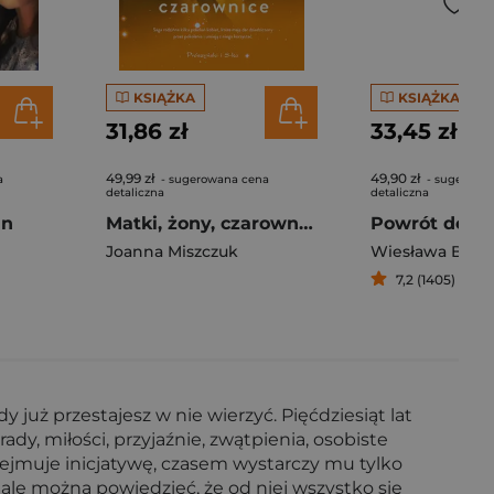
KSIĄŻKA
KSIĄŻKA
31,86 zł
33,45 zł
49,99 zł
49,90 zł
a
- sugerowana cena
- sugerowa
detaliczna
detaliczna
in
Matki, żony, czarownice
Powrót do N
Joanna Miszczuk
Wiesława Banc
7,2 (1405)
już przestajesz w nie wierzyć. Pięćdziesiąt lat
ady, miłości, przyjaźnie, zwątpienia, osobiste
przejmuje inicjatywę, czasem wystarczy mu tylko
ale można powiedzieć, że od niej wszystko się