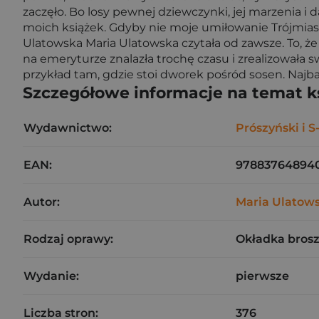
zaczęło. Bo losy pewnej dziewczynki, jej marzenia i d
moich książek. Gdyby nie moje umiłowanie Trójmiasta, 
Ulatowska Maria Ulatowska czytała od zawsze. To, że
na emeryturze znalazła trochę czasu i zrealizował
przykład tam, gdzie stoi dworek pośród sosen. Najba
Szczegółowe informacje na temat k
Wydawnictwo:
Prószyński i S
EAN:
97883764894
Autor:
Maria Ulatow
Rodzaj oprawy:
Okładka bros
Wydanie:
pierwsze
Liczba stron:
376