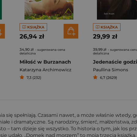
KSIĄŻKA
KSIĄŻKA
26,94 zł
29,99 zł
34,90 zł
39,99 zł
- sugerowana cena
- sugerowana cen
detaliczna
detaliczna
Miłość w Burzanach
Jedenaście godz
Katarzyna Archimowicz
Paullina Simons
7,3 (232)
6,7 (2629)
się spełniają. Czasami nawet, a może właśnie wtedy, gdy 
niałe i dramatyczne. Są narodziny, śmierć, małżeństwa, zdr
to – tam dzieje się wszystko. To historia o tym, jak los 
się udało. „Domek nad morzem” to moja trzecia książka, 