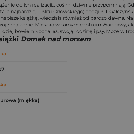
ążenie do ich realizacji… coś mi dziwnie przypominają. Gd
a najbardziej – Klifu Orłowskiego; poezji K. I. Gałczyńskie
 napisze książkę, wiedziała również od bardzo dawna. N
a swoje marzenie. Mieszka w samym centrum Warszawy, al
rdziej bowiem kocha las, swoją rodzinę i psy. Może w tro
siążki
Domek nad morzem
-ka
07
ska
zurowa (miękka)