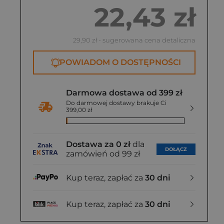
22,43 zł
29,90 zł
- sugerowana cena detaliczna
POWIADOM O DOSTĘPNOŚCI
Darmowa dostawa od 399 zł
Do darmowej dostawy brakuje Ci
399,00 zł
Dostawa za 0 zł
dla
DOŁĄCZ
zamówień od 99 zł
Kup teraz, zapłać za
30 dni
Kup teraz, zapłać za
30 dni