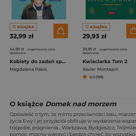
KSIĄŻKA
KSIĄŻKA
32,99 zł
29,93 zł
44,90 zł
39,95 zł
- sugerowana cena
- sugerowana cena
detaliczna
detaliczna
Kobiety do zadań specjalnych
Kwiaciarka Tom 2
Magdalena Pabis
Xavier Montepin
6,9 (199)
O książce
Domek nad morzem
Opowieść o tym, że mimo przeciwności losu, marzenia 
życia Ewy i jej przyjaciół obfituje w wydarzenia wspa
tragedie, pragnienia... Warszawa, Bydgoszcz, Trójmias
pomóc, mocno wierzyć i bardzo chcieć, by wszystko 