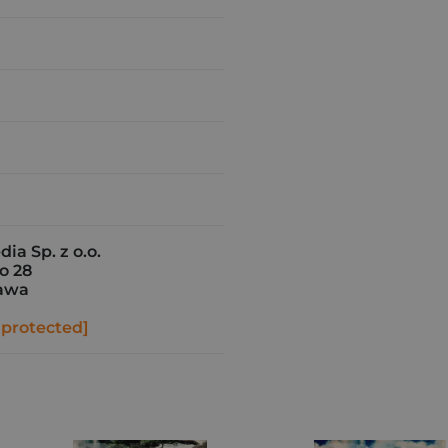
ia Sp. z o.o.
o 28
awa
 protected]