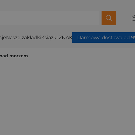
cje
Nasze zakładki
Książki ZNAK
Darmowa dostawa od 99
nad morzem