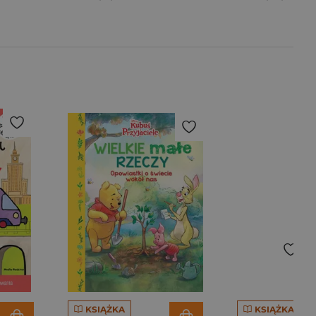
KSIĄŻKA
KSIĄŻKA