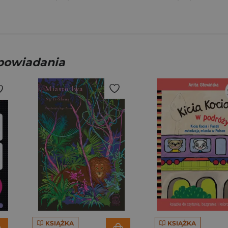
opowiadania
KSIĄŻKA
KSIĄŻKA