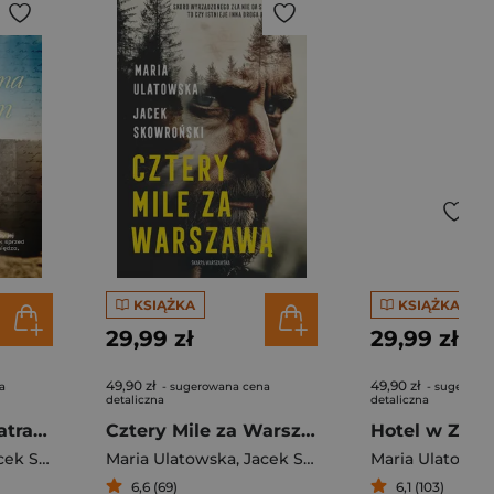
KSIĄŻKA
KSIĄŻKA
29,99 zł
29,99 zł
49,90 zł
49,90 zł
a
- sugerowana cena
- sugerowa
detaliczna
detaliczna
Historia spisana atramentem
Cztery Mile za Warszawą
Hotel w Zak
 Skowroński
Maria Ulatowska
,
Jacek Skowroński
Maria Ulatowsk
6,6 (69)
6,1 (103)