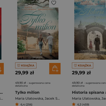
KSIĄŻKA
KSIĄŻKA
29,99 zł
29,99 zł
49,90 zł
49,90 zł
- sugerowana cena
- sugerowana cen
detaliczna
detaliczna
mrzeć jeszcze zdążysz
Tylko milion
i
Maria Ulatowska
,
Jacek Skowroński
Maria Ulatowska
,
Jacek
6,4 (256)
6,3 (459)