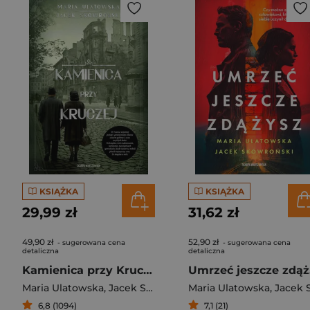
KSIĄŻKA
KSIĄŻKA
29,99 zł
31,62 zł
49,90 zł
52,90 zł
- sugerowana cena
- sugerowana cena
detaliczna
detaliczna
Kamienica przy Kruczej
U
Maria Ulatowska
,
Jacek Skowroński
Maria Ulatowska
,
Jacek Skowrońsk
6,8 (1094)
7,1 (21)