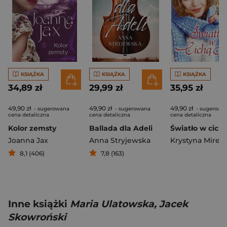
KSIĄŻKA
KSIĄŻKA
KSIĄŻKA
34,89 zł
29,99 zł
35,95 zł
49,90 zł
49,90 zł
49,90 zł
- sugerowana
- sugerowana
- sugerowa
cena detaliczna
cena detaliczna
cena detaliczna
Kolor zemsty
Ballada dla Adeli
Joanna Jax
Anna Stryjewska
Krystyna Mirek
8,1 (406)
7,8 (163)
Inne książki
Maria Ulatowska, Jacek
Skowroński