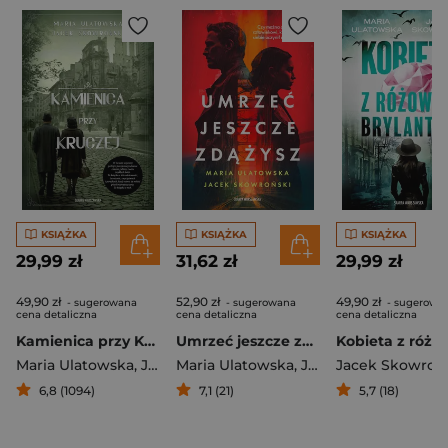
KSIĄŻKA
KSIĄŻKA
KSIĄŻKA
29,99 zł
31,62 zł
29,99 zł
49,90 zł
52,90 zł
49,90 zł
- sugerowana
- sugerowana
- sugerowa
cena detaliczna
cena detaliczna
cena detaliczna
Kamienica przy Kruczej
Umrzeć jeszcze zdążysz
Maria Ulatowska
,
Jacek Skowroński
Maria Ulatowska
,
Jacek Skowroński
Jacek Skowroń
6,8 (1094)
7,1 (21)
5,7 (18)