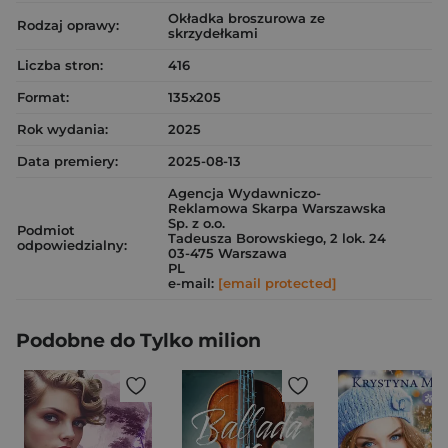
Okładka broszurowa ze
Rodzaj oprawy:
skrzydełkami
Liczba stron:
416
Format:
135x205
Rok wydania:
2025
Data premiery:
2025-08-13
Agencja Wydawniczo-
Reklamowa Skarpa Warszawska
Sp. z o.o.
Podmiot
Tadeusza Borowskiego, 2 lok. 24
odpowiedzialny:
03-475 Warszawa
PL
e-mail:
[email protected]
Podobne do Tylko milion