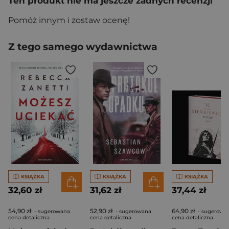
Ten produkt nie ma jeszcze żadnych recenzji
Pomóż innym i zostaw ocenę!
Z tego samego wydawnictwa
KSIĄŻKA
KSIĄŻKA
KSIĄŻKA
32,60 zł
31,62 zł
37,44 zł
54,90 zł
52,90 zł
64,90 zł
- sugerowana
- sugerowana
- sugerowa
cena detaliczna
cena detaliczna
cena detaliczna