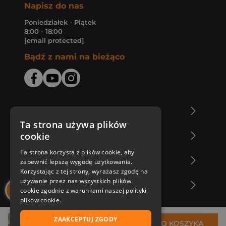
Napisz do nas
Poniedziałek - Piątek
8:00 - 18:00
[email protected]
Bądź z nami na bieżąco
O Księgarni Znak
Ta strona używa plików
cookie
Zakupy u nas
Ta strona korzysta z plików cookie, aby
Nasza oferta
zapewnić lepszą wygodę użytkowania.
Korzystając z tej strony, wyrażasz zgodę na
używanie przez nas wszystkich plików
Nasi autorzy
cookie zgodnie z warunkami naszej polityki
plików cookie.
ZAAKCEPTUJ ZGODY
29,99 zł
DO KOSZYKA