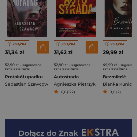
KSIĄŻKA
KSIĄŻKA
KSIĄŻKA
31,34 zł
31,62 zł
29,99 zł
52,90 zł
52,90 zł
49,90 zł
- sugerowana
- sugerowana
- sugerowa
cena detaliczna
cena detaliczna
cena detaliczna
Protokół upadku
Autostrada
Bezmiłość
Sebastian Szawcow
Agnieszka Pietrzyk
Bianka Kunicka
6,6 (122)
9,0 (2)
Dołącz do
Znak