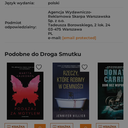
Język wydania:
polski
Agencja Wydawniczo-
Reklamowa Skarpa Warszawska
Sp. z o.o.
Podmiot
Tadeusza Borowskiego, 2 lok. 24
odpowiedzialny:
03-475 Warszawa
PL
e-mail:
[email protected]
Podobne do Droga Smutku
KSIĄŻKA
KSIĄŻKA
KSIĄŻKA