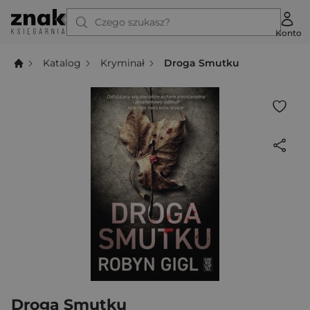
Czego szukasz?
Konto
Katalog
Kryminał
Droga Smutku
Droga Smutku