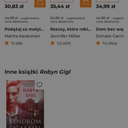
30,83 zł
35,44 zł
34,99 zł
44,99 zł
54,90 zł
44,90 zł
- sugerowana
- sugerowana
- sugerowa
cena detaliczna
cena detaliczna
cena detaliczna
Podążaj za motylem
Rzeczy, które robimy w ciemności
Martta Kaukonen
Jennifer Hillier
Donato Carrisi
7,1 (161)
7,3 (457)
7,4 (1124)
Inne książki
Robyn Gigl