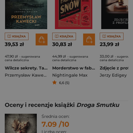
KSIĄŻKA
KSIĄŻKA
KSIĄŻKA
39,53 zł
30,83 zł
23,99 zł
47,90 zł
44,99 zł
33,00 zł
- sugerowana
- sugerowana
- sugerowa
cena detaliczna
cena detaliczna
cena detaliczna
Wilcze sekrety. Tajemnice jeziora Omulew
Morderstwo w fabryce snów
Zdjęcie z profil
Przemysław Kawecki
Nightingale Max
Jerzy Edigey
6,6 (5)
Oceny i recenzje książki
Droga Smutku
Średnia ocen:
7.09
/10
Liczba ocen: