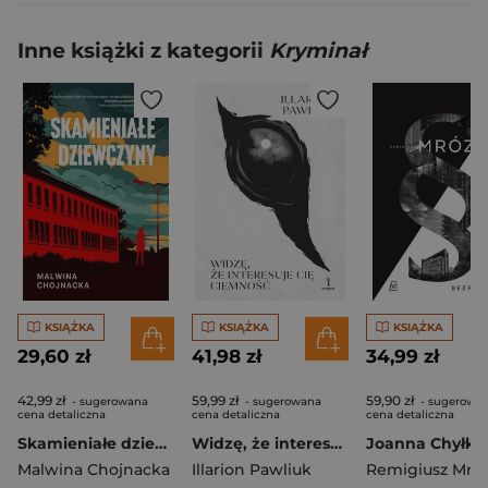
Inne książki z kategorii
Kryminał
KSIĄŻKA
KSIĄŻKA
KSIĄŻKA
29,60 zł
41,98 zł
34,99 zł
42,99 zł
59,99 zł
59,90 zł
- sugerowana
- sugerowana
- sugerowa
cena detaliczna
cena detaliczna
cena detaliczna
Skamieniałe dziewczyny
Widzę, że interesuje cię ciemność
Malwina Chojnacka
Illarion Pawliuk
Remigiusz Mró