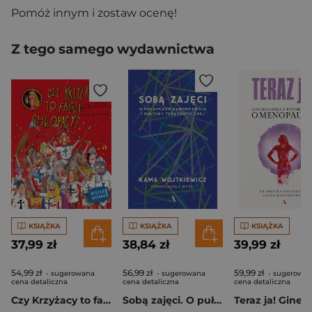
Pomóż innym i zostaw ocenę!
Z tego samego wydawnictwa
KSIĄŻKA
KSIĄŻKA
KSIĄŻKA
37,99 zł
38,84 zł
39,99 zł
54,99 zł
56,99 zł
59,99 zł
- sugerowana
- sugerowana
- sugerowa
cena detaliczna
cena detaliczna
cena detaliczna
Czy Krzyżacy to fajni chłopacy?
Sobą zajęci. O pułapkach samorozwoju i kultury terapeutycznej