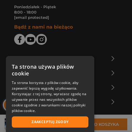
Poniedziałek - Piątek
8:00 - 18:00
[email protected]
Bądź z nami na bieżąco
O Księgarni Znak
Ta strona używa plików
cookie
Zakupy u nas
Ta strona korzysta z plików cookie, aby
Nasza oferta
zapewnić lepszą wygodę użytkowania.
Korzystając z tej strony, wyrażasz zgodę na
używanie przez nas wszystkich plików
Nasi autorzy
cookie zgodnie z warunkami naszej polityki
plików cookie.
ZAAKCEPTUJ ZGODY
30,85 zł
DO KOSZYKA