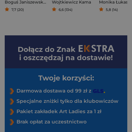
Boguś Janiszewski
,
Agnieszka Jankowiak-Maik
Wojtkiewicz Kama
7,7 (20)
6,6 (134)
5,8 (14)
Dołącz do
Znak
i oszczędzaj na dostawie!
Twoje korzyści:
Darmowa dostawa od 99 zł z
Specjalne zniżki tylko dla klubowiczów
Pakiet zakładek Art Ladies za 1 zł
Brak opłat za uczestnictwo