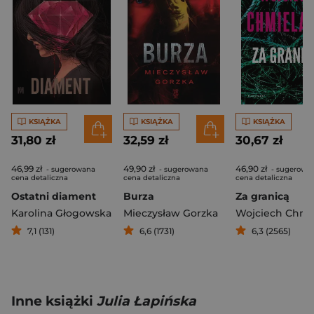
KSIĄŻKA
KSIĄŻKA
KSIĄŻKA
31,80 zł
32,59 zł
30,67 zł
46,99 zł
49,90 zł
46,90 zł
- sugerowana
- sugerowana
- sugerowa
cena detaliczna
cena detaliczna
cena detaliczna
Ostatni diament
Burza
Za granicą
Karolina Głogowska
Mieczysław Gorzka
Wojciech Chmie
7,1 (131)
6,6 (1731)
6,3 (2565)
Inne książki
Julia Łapińska