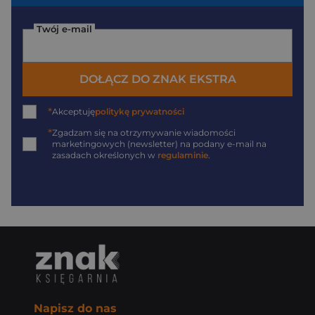
Twój e-mail
DOŁĄCZ DO ZNAK EKSTRA
*
Akceptuję
politykę prywatności
*
Zgadzam się na otrzymywanie wiadomości
marketingowych (newsletter) na podany
e-mail
na
zasadach określonych w
regulaminie
.
Napisz do nas