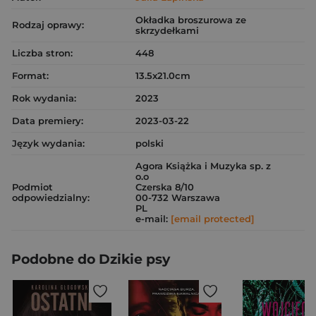
Okładka broszurowa ze
Rodzaj oprawy:
skrzydełkami
Liczba stron:
448
Format:
13.5x21.0cm
Rok wydania:
2023
Data premiery:
2023-03-22
Język wydania:
polski
Agora Książka i Muzyka sp. z
o.o
Podmiot
Czerska 8/10
odpowiedzialny:
00-732 Warszawa
PL
e-mail:
[email protected]
Podobne do Dzikie psy