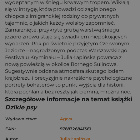
wydeptanym w śniegu krwawym tropem. Wikłają
się w intrygę, która prowadzi od zaginionego
chłopca z imigranckiej rodziny do prywatnych
tajemnic, o jakich każdy wolałby zapomnieć.
Zamarznięte, przykryte grubą warstwą śniegu
jezioro znowu staje się świadkiem niepokojących
wydarzeń. Rok po świetnie przyjętym Czerwonym
Jeziorze – nagrodzonym podczas Warszawskiego
Festiwalu Kryminału – Julia Łapińska powraca z
nową powieścią w okolice Bornego Sulinowa.
Sugestywnie oddana atmosfera skutego lodem
krajobrazu i precyzyjnie nakreślone psychologiczne
portrety bohaterów to punkt wyjścia dla historii,
która pochłania bez reszty jak ciemna, mroźna noc.
Szczegółowe informacje na temat książki
Dzikie psy
Wydawnictwo:
Agora
EAN:
9788326841361
Autor:
Julia Łapińska