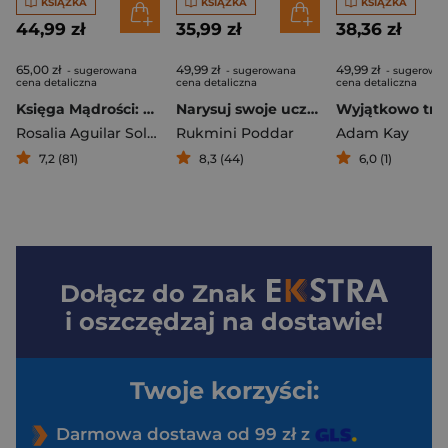
KSIĄŻKA
KSIĄŻKA
KSIĄŻKA
44,99 zł
35,99 zł
38,36 zł
65,00 zł
49,99 zł
49,99 zł
- sugerowana
- sugerowana
- sugerowa
cena detaliczna
cena detaliczna
cena detaliczna
Księga Mądrości: The Great Library of Tomorrow
Narysuj swoje uczucia
Rosalia Aguilar Solace
Rukmini Poddar
Adam Kay
7,2 (81)
8,3 (44)
6,0 (1)
Dołącz do
Znak
i oszczędzaj na dostawie!
Twoje korzyści:
Darmowa dostawa od 99 zł z