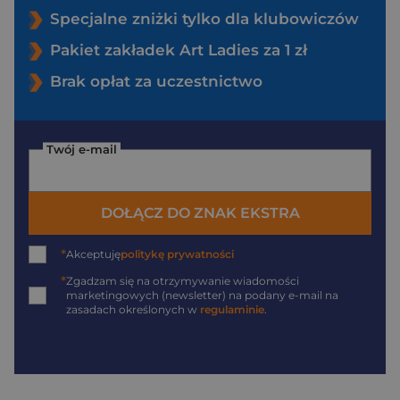
Specjalne zniżki tylko dla klubowiczów
Pakiet zakładek Art Ladies za 1 zł
Brak opłat za uczestnictwo
Twój e-mail
DOŁĄCZ DO ZNAK EKSTRA
*
Akceptuję
politykę prywatności
*
Zgadzam się na otrzymywanie wiadomości
marketingowych (newsletter) na podany
e-mail
na
zasadach określonych w
regulaminie
.