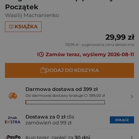
Początek
Wasilij Machanienko
KSIĄŻKA
29,99 zł
39,99 zł
- sugerowana cena detaliczna
Zamów teraz, wyślemy 2026-08-11
DODAJ DO KOSZYKA
Darmowa dostawa od 399 zł
Do darmowej dostawy brakuje Ci 399,00 zł
Dostawa za 0 zł
dla
DOŁĄCZ
zamówień od 99 zł
Kup teraz, zapłać za
30 dni