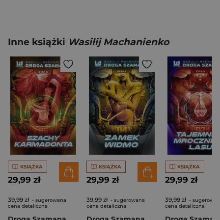
Inne książki
Wasilij Machanienko
KSIĄŻKA
KSIĄŻKA
KSIĄŻKA
29,99 zł
29,99 zł
29,99 zł
39,99 zł
39,99 zł
39,99 zł
- sugerowana
- sugerowana
- sugerowa
cena detaliczna
cena detaliczna
cena detaliczna
Droga Szamana. Etap piąty: Szachy Karmadonta
Droga Szamana. Etap 4: Zamek Widmo