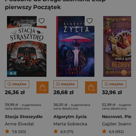
pierwszy Początek
KSIĄŻKA
KSIĄŻKA
KSIĄŻKA
26,36 zł
28,68 zł
32,96 zł
39,99 zł
36,00 zł
52,99 zł
- sugerowana
- sugerowana
- sugerowa
cena detaliczna
cena detaliczna
cena detaliczna
Stacja Straszydło
Algorytm życia
Anne Elvedal
Marta Sobiecka
Gajzler Joanna
7,8 (120)
6,9 (171)
6,9 (932)