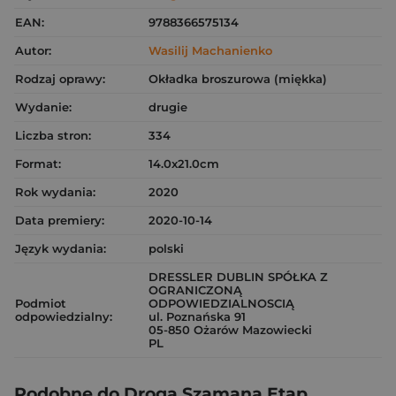
EAN:
9788366575134
Autor:
Wasilij Machanienko
Rodzaj oprawy:
Okładka broszurowa (miękka)
Wydanie:
drugie
Liczba stron:
334
Format:
14.0x21.0cm
Rok wydania:
2020
Data premiery:
2020-10-14
Język wydania:
polski
DRESSLER DUBLIN SPÓŁKA Z
OGRANICZONĄ
Podmiot
ODPOWIEDZIALNOSCIĄ
odpowiedzialny:
ul. Poznańska 91
05-850 Ożarów Mazowiecki
PL
Podobne do Droga Szamana Etap