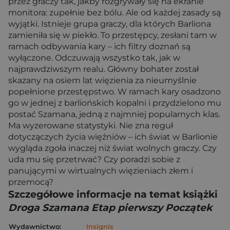
przez graczy tak, jakby rozgrywały się na ekranie
monitora: zupełnie bez bólu. Ale od każdej zasady są
wyjątki. Istnieje grupa graczy, dla których Barliona
zamieniła się w piekło. To przestępcy, zesłani tam w
ramach odbywania kary – ich filtry doznań są
wyłączone. Odczuwają wszystko tak, jak w
najprawdziwszym realu. Główny bohater został
skazany na osiem lat więzienia za nieumyślnie
popełnione przestępstwo. W ramach kary osadzono
go w jednej z barliońskich kopalni i przydzielono mu
postać Szamana, jedną z najmniej popularnych klas.
Ma wyzerowane statystyki. Nie zna reguł
dotyczączych życia więźniów – ich świat w Barlionie
wygląda zgoła inaczej niż świat wolnych graczy. Czy
uda mu się przetrwać? Czy poradzi sobie z
panującymi w wirtualnych więzieniach złem i
przemocą?
Szczegółowe informacje na temat książki
Droga Szamana Etap pierwszy Początek
Wydawnictwo:
Insignis