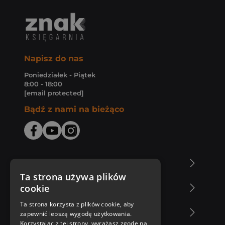
Napisz do nas
Poniedziałek - Piątek
8:00 - 18:00
[email protected]
Bądź z nami na bieżąco
O Księgarni Znak
Ta strona używa plików
cookie
Zakupy u nas
Ta strona korzysta z plików cookie, aby
Nasza oferta
zapewnić lepszą wygodę użytkowania.
Korzystając z tej strony, wyrażasz zgodę na