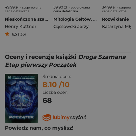
49,99 zł
59,90 zł
34,99 zł
- sugerowana
- sugerowana
- sugerowa
cena detaliczna
cena detaliczna
cena detaliczna
Nieskończona szachownica
Mitologia Celtów. Wierzenia i zwyczaje
Rozwikłanie
Henry Kuttner
Gąssowski Jerzy
Katarzyna Młyń
6,5 (136)
Oceny i recenzje książki
Droga Szamana
Etap pierwszy Początek
Średnia ocen:
8.10
/10
Liczba ocen:
68
Powiedz nam, co myślisz!