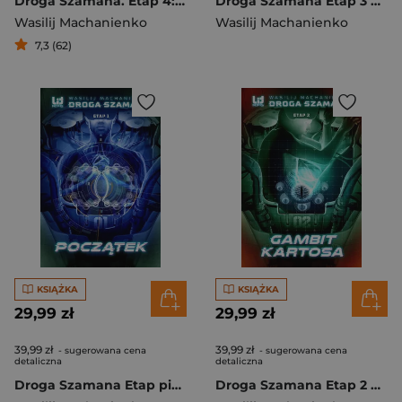
Droga Szamana. Etap 4: Zamek Widmo
Droga Szamana Etap 3 Tajemnica Mrocznego Lasu
Wasilij Machanienko
Wasilij Machanienko
7,3 (62)
KSIĄŻKA
KSIĄŻKA
29,99 zł
29,99 zł
39,99 zł
39,99 zł
- sugerowana cena
- sugerowana cena
detaliczna
detaliczna
Droga Szamana Etap pierwszy Początek
Droga Szamana Etap 2 Gambit Kartosa