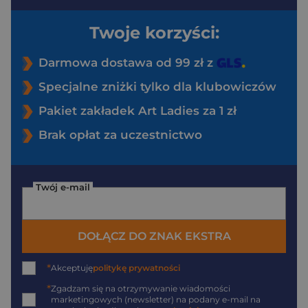
Twoje korzyści:
Darmowa dostawa od 99 zł z
Specjalne zniżki tylko dla klubowiczów
Pakiet zakładek Art Ladies za 1 zł
Brak opłat za uczestnictwo
Twój e-mail
DOŁĄCZ DO ZNAK EKSTRA
*
Akceptuję
politykę prywatności
*
Zgadzam się na otrzymywanie wiadomości
marketingowych (newsletter) na podany
e-mail
na