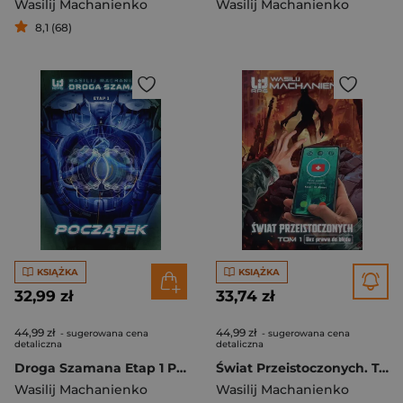
Wasilij Machanienko
Wasilij Machanienko
8,1 (68)
KSIĄŻKA
KSIĄŻKA
32,99 zł
33,74 zł
44,99 zł
44,99 zł
- sugerowana cena
- sugerowana cena
detaliczna
detaliczna
Droga Szamana Etap 1 Początek
Świat Przeistoczonych. Tom 1: Bez prawa do błędu
Wasilij Machanienko
Wasilij Machanienko