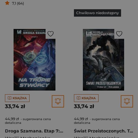
7,1 (64)
Chwilowo niedostępny
KSIĄŻKA
KSIĄŻKA
33,74 zł
33,74 zł
44,99 zł
44,99 zł
- sugerowana cena
- sugerowana cena
detaliczna
detaliczna
Droga Szamana. Etap 7: Na tropie stwórcy
Świat Przeistoczonych. Tom 2: Perła południa