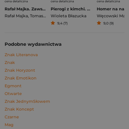
cena detaliczna
cena detaliczna
cena detaliczna
Rafał Majka. Zawsze z przodu. Rozmawia Tomasz Kalemba - książka z autografem
Pierogi z kimchi. Moje ulubione azjatyckie przepisy
Rafał Majka
,
Tomasz Kalemba
Wioleta Błazucka
Węcowski Mar
9,4 (7)
9,0 (9)
Podobne wydawnictwa
Znak Literanova
Znak
Znak Horyzont
Znak Emotikon
Egmont
Otwarte
Znak JednymSłowem
Znak Koncept
Czarne
Mag