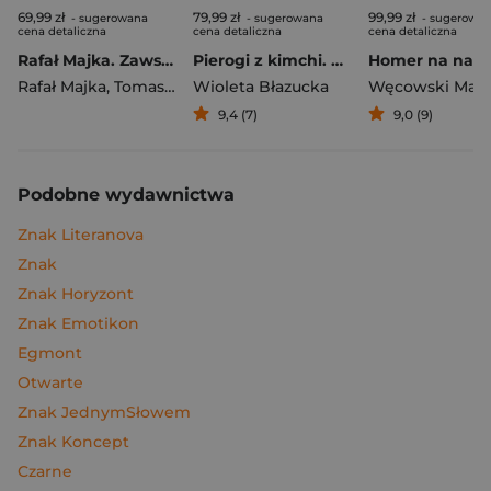
69,99 zł
79,99 zł
99,99 zł
- sugerowana
- sugerowana
- sugerowa
cena detaliczna
cena detaliczna
cena detaliczna
Rafał Majka. Zawsze z przodu. Rozmawia Tomasz Kalemba - książka z autografem
Pierogi z kimchi. Moje ulubione azjatyckie przepisy
Rafał Majka
,
Tomasz Kalemba
Wioleta Błazucka
Węcowski Mar
9,4 (7)
9,0 (9)
Podobne wydawnictwa
Znak Literanova
Znak
Znak Horyzont
Znak Emotikon
Egmont
Otwarte
Znak JednymSłowem
Znak Koncept
Czarne