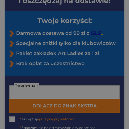
i oszczędzaj na dostawie!
Twoje korzyści:
Darmowa dostawa od 99 zł z
Specjalne zniżki tylko dla klubowiczów
Pakiet zakładek Art Ladies za 1 zł
Brak opłat za uczestnictwo
Twój e-mail
DOŁĄCZ DO ZNAK EKSTRA
*
Akceptuję
politykę prywatności
*
Zgadzam się na otrzymywanie wiadomości