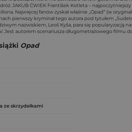
óż. JAKUB ĆWIEK František Kotleta – najpoczytniejszy cze
miliona. Najwięcej fanów zyskał właśnie „Opad” (w orygin
chach pierwszy kryminał tego autora pod tytułem „Sudet
ym nazwiskiem, Leoš Kyša, para się popularyzacją nau
 TV. Jest autorem scenariusza długometrażowego filmu 
siążki
Opad
a ze skrzydełkami