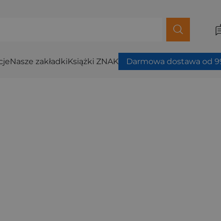
cje
Nasze zakładki
Książki ZNAK
Darmowa dostawa od 99