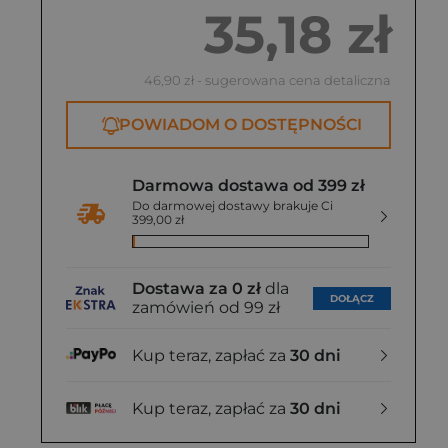
35,18 zł
46,90 zł
- sugerowana cena detaliczna
POWIADOM O DOSTĘPNOŚCI
Darmowa dostawa od 399 zł
Do darmowej dostawy brakuje Ci
399,00 zł
Dostawa za 0 zł
dla
DOŁĄCZ
zamówień od 99 zł
Kup teraz, zapłać za
30 dni
Kup teraz, zapłać za
30 dni