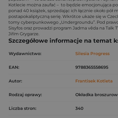
Kotlecie można zaufać – to będzie emocjonująca podr
ponad 40 książek, sprzedając ich łącznie około pół 
postapokaliptyczną serię. Wkrótce ukaże się w Cze
tomy cyberpunkowego „Undergroundu”. Pod prawdziw
Sisyfos oraz prowadzi program Jadrna věda na Talk
Jiřím Grygarze.
Szczegółowe informacje na temat k
Wydawnictwo:
Silesia Progress
EAN:
9788365558695
Autor:
Frantisek Kotleta
Rodzaj oprawy:
Okładka broszurow
Liczba stron:
340