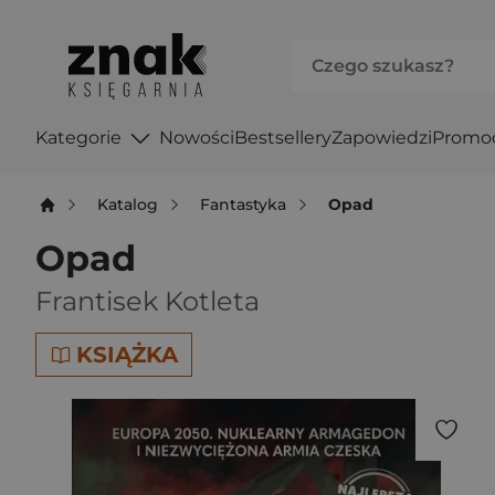
Kategorie
Nowości
Bestsellery
Zapowiedzi
Promo
Katalog
Fantastyka
Opad
Opad
Frantisek Kotleta
KSIĄŻKA