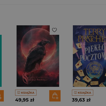
KSIĄŻKA
KSIĄŻKA
49,95 zł
39,63 zł