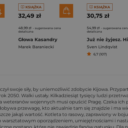
KSIĄŻKA
KSIĄŻKA
32,49 zł
30,75 zł
48,99 zł
54,99 zł
- sugerowana cena
- sugerowana cen
detaliczna
detaliczna
Głowa Kasandry
Marek Baraniecki
Sven Lindqvist
6,7 (107)
oczył swoje siły, by uniemożliwić zdobycie Kijowa. Prz
 2050. Walki ustały. Kilkadziesiąt tysięcy ludzi przetrwa
pka weteranów wojennych musi opuścić Pragę. Czeka ich p
zdobywa przewagę, kto aktualnie tam się znajdzie i ma wię
szcze jakąś wartość. Kotleta to rasowy, zaprawiony w boj
sztatowym oporządzeniem, umiejętnościami i nastawieniem
iczne postapo, które nie zawiedzie fanów gatunku. Dla