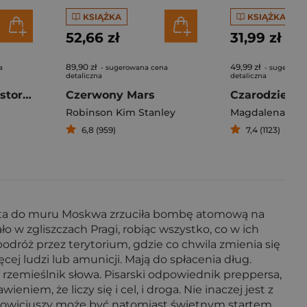
KSIĄŻKA
KSIĄŻKA
52,66 zł
31,99 zł
89,90 zł
49,99 zł
a
- sugerowana cena
- sugerowa
detaliczna
detaliczna
Już nie żyjesz. Historia bombardowania
Czerwony Mars
Robinson Kim Stanley
Magdalena Kub
6,8 (959)
7,4 (1123)
yparta do muru Moskwa zrzuciła bombę atomową na
ło w zgliszczach Pragi, robiąc wszystko, co w ich
odróż przez terytorium, gdzie co chwila zmienia się
cej ludzi lub amunicji. Mają do spłacenia dług.
u rzemieślnik słowa. Pisarski odpowiednik preppersa,
, że liczy się i cel, i droga. Nie inaczej jest z
 nowicjuszy może być natomiast świetnym startem.