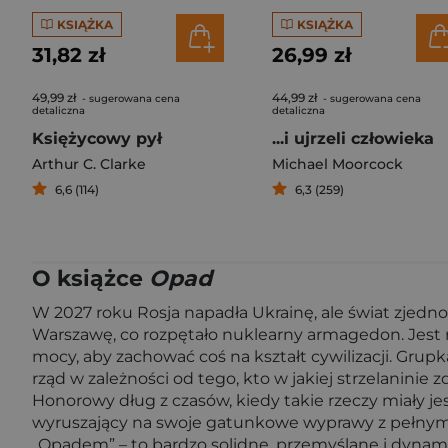
KSIĄŻKA
KSIĄŻKA
31,82 zł
26,99 zł
49,99 zł
44,99 zł
- sugerowana cena
- sugerowana cena
detaliczna
detaliczna
Księżycowy pył
...i ujrzeli człowieka
Arthur C. Clarke
Michael Moorcock
6,6 (114)
6,3 (259)
O książce
Opad
W 2027 roku Rosja napadła Ukrainę, ale świat zjedn
Warszawę, co rozpętało nuklearny armagedon. Jest rok
mocy, aby zachować coś na kształt cywilizacji. Gru
rząd w zależności od tego, kto w jakiej strzelaninie 
Honorowy dług z czasów, kiedy takie rzeczy miały je
wyruszający na swoje gatunkowe wyprawy z pełnym war
„Opadem” – to bardzo solidne, przemyślane i dynam