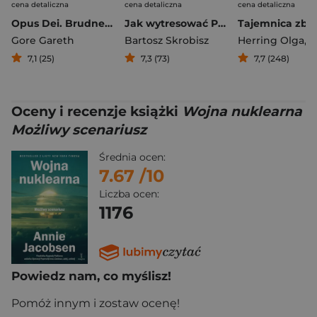
cena detaliczna
cena detaliczna
cena detaliczna
Opus Dei. Brudne pieniądze, handel ludźmi i skrajnie prawicowa organizacja kościelna
Jak wytresować Polaka
Gore Gareth
Bartosz Skrobisz
Herring Olga
,
Herr
7,1 (25)
7,3 (73)
7,7 (248)
Oceny i recenzje książki
Wojna nuklearna
Możliwy scenariusz
Średnia ocen:
7.67
/10
Liczba ocen:
1176
Powiedz nam, co myślisz!
Pomóż innym i zostaw ocenę!