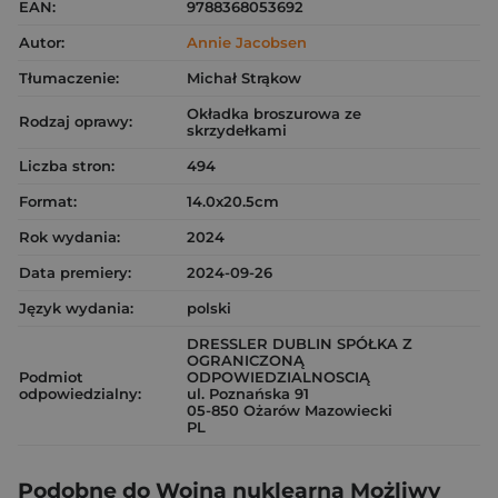
EAN:
9788368053692
Autor:
Annie Jacobsen
Tłumaczenie:
Michał Strąkow
Okładka broszurowa ze
Rodzaj oprawy:
skrzydełkami
Liczba stron:
494
Format:
14.0x20.5cm
Rok wydania:
2024
Data premiery:
2024-09-26
Język wydania:
polski
DRESSLER DUBLIN SPÓŁKA Z
OGRANICZONĄ
Podmiot
ODPOWIEDZIALNOSCIĄ
odpowiedzialny:
ul. Poznańska 91
05-850 Ożarów Mazowiecki
PL
Podobne do Wojna nuklearna Możliwy