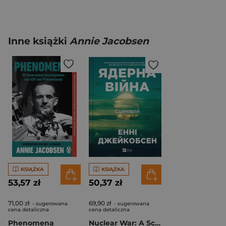
Inne książki
Annie Jacobsen
KSIĄŻKA
KSIĄŻKA
53,57 zł
50,37 zł
71,00 zł
69,90 zł
- sugerowana
- sugerowana
cena detaliczna
cena detaliczna
Phenomena
Nuclear War: A Scenario w.ukraińska