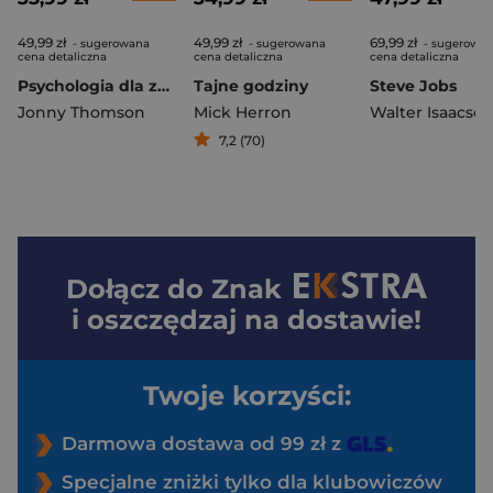
49,99 zł
49,99 zł
69,99 zł
- sugerowana
- sugerowana
- sugerowa
cena detaliczna
cena detaliczna
cena detaliczna
Psychologia dla zabieganych
Tajne godziny
Steve Jobs
Jonny Thomson
Mick Herron
Walter Isaacso
7,2 (70)
Dołącz do
Znak
i oszczędzaj na dostawie!
Twoje korzyści:
Darmowa dostawa od 99 zł z
Specjalne zniżki tylko dla klubowiczów