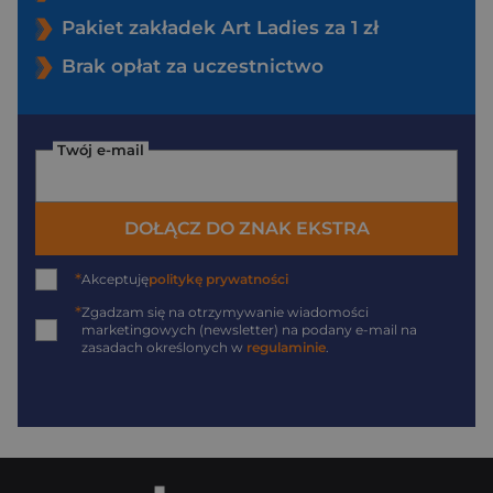
Pakiet zakładek Art Ladies za 1 zł
Brak opłat za uczestnictwo
Twój e-mail
DOŁĄCZ DO ZNAK EKSTRA
*
Akceptuję
politykę prywatności
*
Zgadzam się na otrzymywanie wiadomości
marketingowych (newsletter) na podany
e-mail
na
zasadach określonych w
regulaminie
.