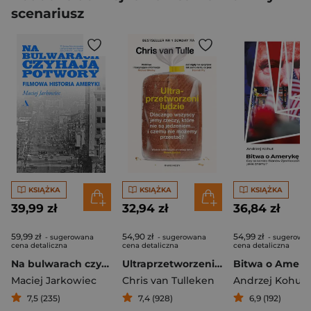
scenariusz
KSIĄŻKA
KSIĄŻKA
KSIĄŻKA
39,99 zł
32,94 zł
36,84 zł
59,99 zł
54,90 zł
54,99 zł
- sugerowana
- sugerowana
- sugerowa
cena detaliczna
cena detaliczna
cena detaliczna
Na bulwarach czyhają potwory. Filmowa historia Ameryki
Ultraprzetworzeni ludzie. Dlaczego wszyscy jemy rzeczy, które nie są jedzeniem... i czemu nie możemy przestać?
Maciej Jarkowiec
Chris van Tulleken
Andrzej Kohut
7,5 (235)
7,4 (928)
6,9 (192)