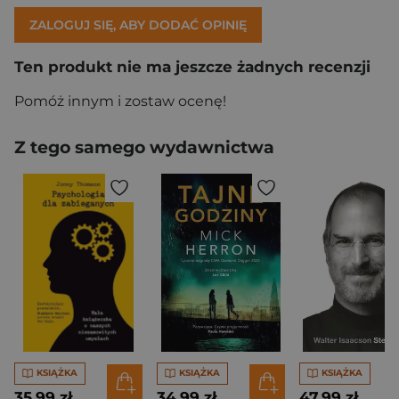
ZALOGUJ SIĘ, ABY DODAĆ OPINIĘ
Ten produkt nie ma jeszcze żadnych recenzji
Pomóż innym i zostaw ocenę!
Z tego samego wydawnictwa
KSIĄŻKA
KSIĄŻKA
KSIĄŻKA
35,99 zł
34,99 zł
47,99 zł