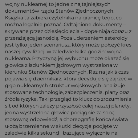
wojny nuklearnej to jedne z najtajniejszych
dokumentów rządu Stanów Zjednoczonych.
Książka ta zabiera czytelnika na granicę tego, co
można legalnie poznać. Odtajnione dokumenty –
skrywane przez dziesięciolecia – dopełniają obrazu z
przerażającą jasnością. Poza uderzeniem asteroidy
jest tylko jeden scenariusz, który może położyć kres
naszej cywilizacji w zaledwie kilka godzin: wojna
nuklearna. Przyczyną jej wybuchu może okazać się
głowica z ładunkiem jądrowym wystrzelona w
kierunku Stanów Zjednoczonych. Raz na jakiś czas
pojawia się dziennikarz, który decyduje się zajrzeć w
głąb nuklearnych struktur wojskowych: analizuje
stosowane technologie, zabezpieczenia, plany oraz
źródła ryzyka. Taki przegląd to klucz do zrozumienia
sił, od których zależy przyszłość całej naszej planety:
jedna wystrzelona głowica pociągnie za sobą
stosowną odpowiedź, a choreografię końca świata
ułożą brzemienne w skutki decyzje podjęte w
zaledwie kilka sekund i bazujące wyłącznie na