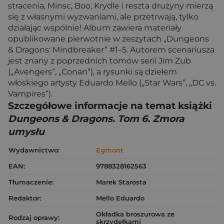
stracenia, Minsc, Boo, Krydle i reszta drużyny mierzą
się z własnymi wyzwaniami, ale przetrwają, tylko
działając wspólnie! Album zawiera materiały
opublikowane pierwotnie w zeszytach „Dungeons
& Dragons: Mindbreaker” #1–5. Autorem scenariusza
jest znany z poprzednich tomów serii Jim Zub
(„Avengers”, „Conan”), a rysunki są dziełem
włoskiego artysty Eduardo Mello („Star Wars”, „DC vs.
Vampires”).
Szczegółowe informacje na temat książki
Dungeons & Dragons. Tom 6. Zmora
umysłu
Wydawnictwo:
Egmont
EAN:
9788328162563
Tłumaczenie:
Marek Starosta
Redaktor:
Mello Eduardo
Okładka broszurowa ze
Rodzaj oprawy:
skrzydełkami