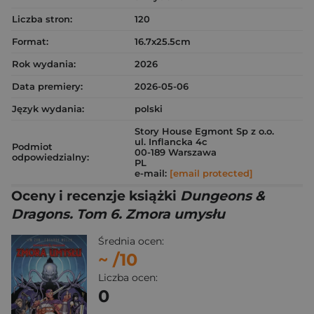
Liczba stron:
120
Format:
16.7x25.5cm
Rok wydania:
2026
Data premiery:
2026-05-06
Język wydania:
polski
Story House Egmont Sp z o.o.
ul. Inflancka 4c
Podmiot
00-189 Warszawa
odpowiedzialny:
PL
e-mail:
[email protected]
Oceny i recenzje książki
Dungeons &
Dragons. Tom 6. Zmora umysłu
Średnia ocen:
~
/10
Liczba ocen:
0