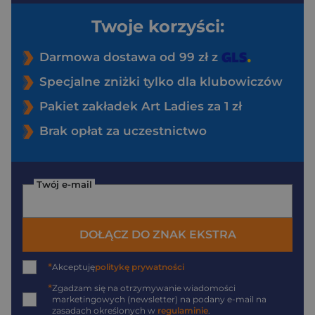
Twoje korzyści:
Darmowa dostawa od 99 zł z
Specjalne zniżki tylko dla klubowiczów
Pakiet zakładek Art Ladies za 1 zł
Brak opłat za uczestnictwo
Twój e-mail
DOŁĄCZ DO ZNAK EKSTRA
*
Akceptuję
politykę prywatności
*
Zgadzam się na otrzymywanie wiadomości
marketingowych (newsletter) na podany
e-mail
na
zasadach określonych w
regulaminie
.