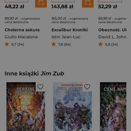
48,22 zł
143,88 zł
52,29 zł
69,90 zł
165,00 zł
69,99 zł
- sugerowana
- sugerowana
- sugerowa
cena detaliczna
cena detaliczna
cena detaliczna
Cholerna sakura
Excalibur Kroniki
Giulio Macaione
Istin Jean-Luc
6,7 (34)
7,8 (64)
5,8 (34)
Inne książki
Jim Zub