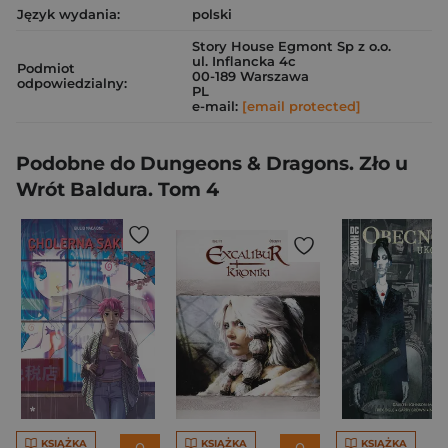
Język wydania:
polski
Story House Egmont Sp z o.o.
ul. Inflancka 4c
Podmiot
00-189 Warszawa
odpowiedzialny:
PL
e-mail:
[email protected]
Podobne do Dungeons & Dragons. Zło u
Wrót Baldura. Tom 4
KSIĄŻKA
KSIĄŻKA
KSIĄŻKA