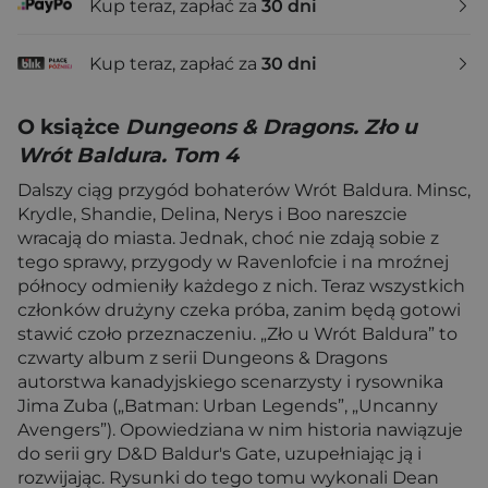
Kup teraz, zapłać za
30 dni
Kup teraz, zapłać za
30 dni
O książce
Dungeons & Dragons. Zło u
Wrót Baldura. Tom 4
Dalszy ciąg przygód bohaterów Wrót Baldura. Minsc,
Krydle, Shandie, Delina, Nerys i Boo nareszcie
wracają do miasta. Jednak, choć nie zdają sobie z
tego sprawy, przygody w Ravenlofcie i na mroźnej
północy odmieniły każdego z nich. Teraz wszystkich
członków drużyny czeka próba, zanim będą gotowi
stawić czoło przeznaczeniu. „Zło u Wrót Baldura” to
czwarty album z serii Dungeons & Dragons
autorstwa kanadyjskiego scenarzysty i rysownika
Jima Zuba („Batman: Urban Legends”, „Uncanny
Avengers”). Opowiedziana w nim historia nawiązuje
do serii gry D&D Baldur's Gate, uzupełniając ją i
rozwijając. Rysunki do tego tomu wykonali Dean