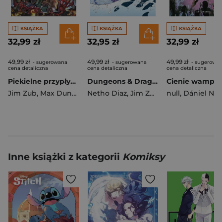
KSIĄŻKA
KSIĄŻKA
KSIĄŻKA
32,99 zł
32,95 zł
32,99 zł
49,99 zł
49,99 zł
49,99 zł
- sugerowana
- sugerowana
- sugerowa
cena detaliczna
cena detaliczna
cena detaliczna
Piekielne przypływy. Dungeons & Dragons. Tom 5
Dungeons & Dragons Furia lodowego giganta Tom 3
Jim Zub
,
Max Dunbar
Netho Diaz
,
Jim Zub
null
,
Dániel Nels
Inne książki z kategorii
Komiksy