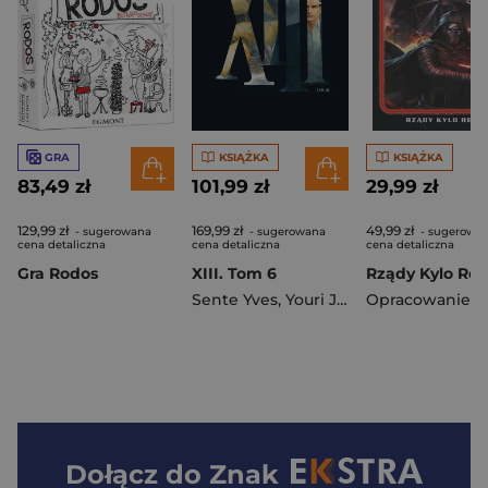
GRA
KSIĄŻKA
KSIĄŻKA
83,49 zł
101,99 zł
29,99 zł
129,99 zł
169,99 zł
49,99 zł
- sugerowana
- sugerowana
- sugerowa
cena detaliczna
cena detaliczna
cena detaliczna
Gra Rodos
XIII. Tom 6
Sente Yves
,
Youri Jigounov
Dołącz do
Znak