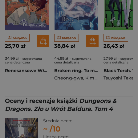
KSIĄŻKA
KSIĄŻKA
KSIĄŻKA
25,70 zł
38,84 zł
26,43 zł
34,99 zł
44,99 zł
27,99 zł
- sugerowana
- sugerowana
- sugerowan
cena detaliczna
cena detaliczna
cena detaliczna
Renesansowe Włochy. Stitch. Podróże w czasie. Tom 2
Broken ring. To małżeństwo i tak się rozpadnie. Tom 4
Black Torch. T
Cheong-gwa
,
Kim Chacha
Tsuyoshi Takaki
,
CHOKAM
Oceny i recenzje książki
Dungeons &
Dragons. Zło u Wrót Baldura. Tom 4
Średnia ocen:
~
/10
Liczba ocen: