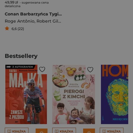
49,99 zł
- sugerowana cena
detaliczna
Conan Barbarzyńca Tygiel
Roge Antônio
,
Robert Gill
,
Luca Pizzari
,
Jim Zub
6,6 (22)
Bestsellery
KSIĄŻKA
KSIĄŻKA
KSIĄŻKA