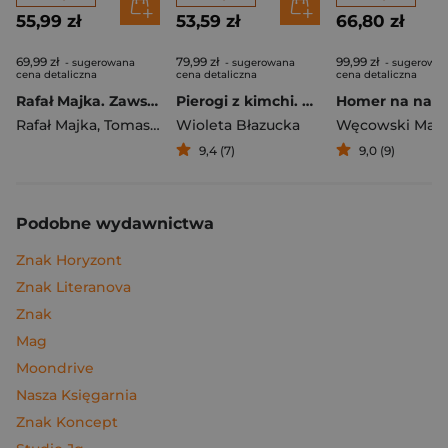
55,99 zł
53,59 zł
66,80 zł
69,99 zł
79,99 zł
99,99 zł
- sugerowana
- sugerowana
- sugerowa
cena detaliczna
cena detaliczna
cena detaliczna
Rafał Majka. Zawsze z przodu. Rozmawia Tomasz Kalemba - książka z autografem
Pierogi z kimchi. Moje ulubione azjatyckie przepisy
Rafał Majka
,
Tomasz Kalemba
Wioleta Błazucka
Węcowski Mar
9,4 (7)
9,0 (9)
Podobne wydawnictwa
Znak Horyzont
Znak Literanova
Znak
Mag
Moondrive
Nasza Księgarnia
Znak Koncept