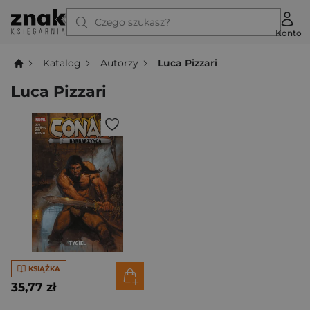
Czego szukasz?
Konto
Katalog
Autorzy
Luca Pizzari
Luca Pizzari
KSIĄŻKA
35,77 zł