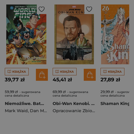
KSIĄŻKA
KSIĄŻKA
KSIĄŻKA
39,77 zł
45,41 zł
27,89 zł
59,99 zł
69,99 zł
29,99 zł
- sugerowana
- sugerowana
- sugerowa
cena detaliczna
cena detaliczna
cena detaliczna
Niemożliwe. Batman/Superman. World's Finest. Tom 6
Obi-Wan Kenobi. Star Wars
Mark Waid
,
Dan Mora
Opracowanie Zbiorowe