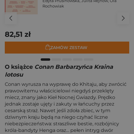
Edyta Prusinowska
,
Julita Rejnów
,
Ola
Rochowiak
82,51 zł
ZAMÓW ZESTAW
O książce
Conan Barbarzyńca Kraina
lotosu
Conan wyrusza na wyprawę do Khitaju, aby zwrócić
prawowitemu właścicielowi niegdyś przeklęty
miecz, znany jako Kieł Nocnej Gwiazdy. Prędko
jednak zostaje ujęty i zakuty w łańcuchy przez
cesarską straż. Nawet jeśli zdoła zbiec, w tym
dziwnym kraju będą na niego czyhać liczne
niebezpieczeństwa: straszliwe bestie, rozbójnicy
króla-bandyty Henga oraz… pełen intryg dwór