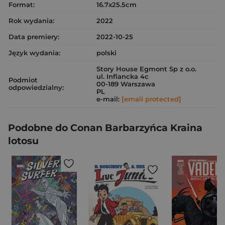
Format:
16.7x25.5cm
Rok wydania:
2022
Data premiery:
2022-10-25
Język wydania:
polski
Story House Egmont Sp z o.o.
ul. Inflancka 4c
Podmiot
00-189 Warszawa
odpowiedzialny:
PL
e-mail:
[email protected]
Podobne do Conan Barbarzyńca Kraina
lotosu