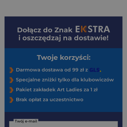
Dołącz do
Znak
i oszczędzaj na dostawie!
Twoje korzyści:
Darmowa dostawa od 99 zł z
Specjalne zniżki tylko dla klubowiczów
Pakiet zakładek Art Ladies za 1 zł
Brak opłat za uczestnictwo
Twój e-mail