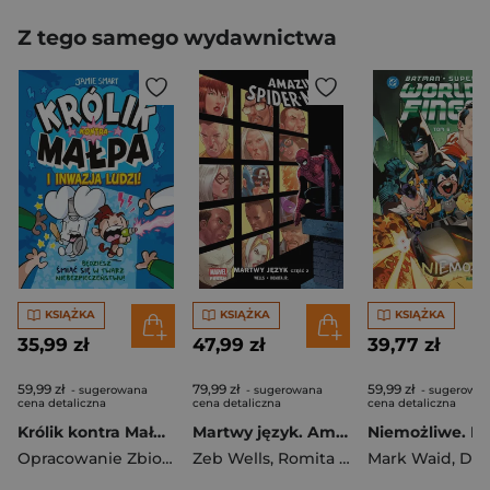
Z tego samego wydawnictwa
KSIĄŻKA
KSIĄŻKA
KSIĄŻKA
35,99 zł
47,99 zł
39,77 zł
59,99 zł
79,99 zł
59,99 zł
- sugerowana
- sugerowana
- sugerowa
cena detaliczna
cena detaliczna
cena detaliczna
Królik kontra Małpa i inwazja ludzi! Tom 2
Martwy język. Amazing Spider-Man. Tom 6. Część 2
Opracowanie Zbiorowe
Zeb Wells
,
Romita John Jr.
Mark Waid
,
Dan 