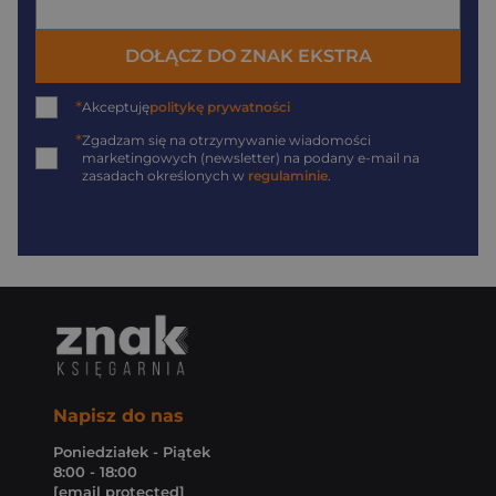
DOŁĄCZ DO ZNAK EKSTRA
*
Akceptuję
politykę prywatności
*
Zgadzam się na otrzymywanie wiadomości
marketingowych (newsletter) na podany
e-mail
na
zasadach określonych w
regulaminie
.
Napisz do nas
Poniedziałek - Piątek
8:00 - 18:00
[email protected]