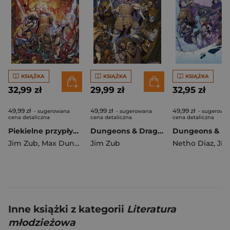
KSIĄŻKA
KSIĄŻKA
KSIĄŻKA
32,99 zł
29,99 zł
32,95 zł
49,99 zł
49,99 zł
49,99 zł
- sugerowana
- sugerowana
- sugerowa
cena detaliczna
cena detaliczna
cena detaliczna
Piekielne przypływy. Dungeons & Dragons. Tom 5
Dungeons & Dragons. Zło u Wrót Baldura. Tom 4
Jim Zub
,
Max Dunbar
Jim Zub
Netho Diaz
,
Jim 
Inne książki z kategorii
Literatura
młodzieżowa