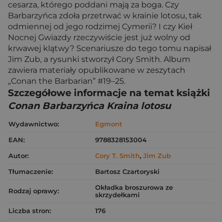
cesarza, którego poddani mają za boga. Czy
Barbarzyńca zdoła przetrwać w krainie lotosu, tak
odmiennej od jego rodzimej Cymerii? I czy Kieł
Nocnej Gwiazdy rzeczywiście jest już wolny od
krwawej klątwy? Scenariusze do tego tomu napisał
Jim Zub, a rysunki stworzył Cory Smith. Album
zawiera materiały opublikowane w zeszytach
„Conan the Barbarian” #19–25.
Szczegółowe informacje na temat książki
Conan Barbarzyńca Kraina lotosu
Wydawnictwo:
Egmont
EAN:
9788328153004
Autor:
Cory T. Smith
,
Jim Zub
Tłumaczenie:
Bartosz Czartoryski
Okładka broszurowa ze
Rodzaj oprawy:
skrzydełkami
Liczba stron:
176