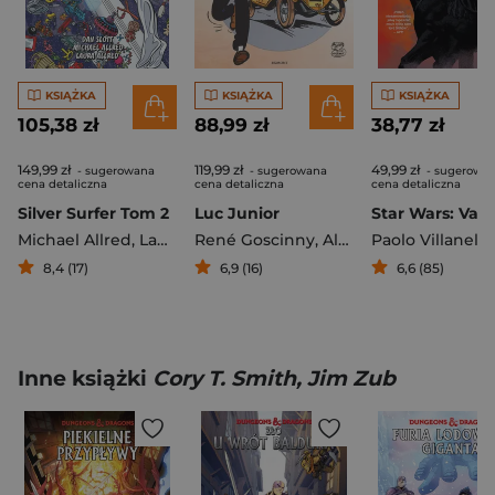
KSIĄŻKA
KSIĄŻKA
KSIĄŻKA
105,38 zł
88,99 zł
38,77 zł
149,99 zł
119,99 zł
49,99 zł
- sugerowana
- sugerowana
- sugerowa
cena detaliczna
cena detaliczna
cena detaliczna
Silver Surfer Tom 2
Luc Junior
Michael Allred
,
Laura Allred
René Goscinny
,
Dan Slott
,
Albert Uderzo
Paolo Villanelli
8,4 (17)
6,9 (16)
6,6 (85)
Inne książki
Cory T. Smith, Jim Zub