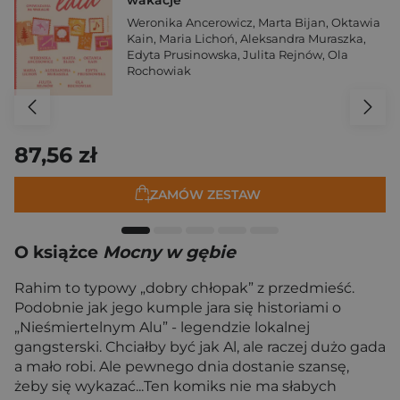
wakacje
Weronika Ancerowicz
,
Marta Bijan
,
Oktawia
Kain
,
Maria Lichoń
,
Aleksandra Muraszka
,
Edyta Prusinowska
,
Julita Rejnów
,
Ola
Rochowiak
87,56 zł
ZAMÓW ZESTAW
O książce
Mocny w gębie
Rahim to typowy „dobry chłopak” z przedmieść.
Podobnie jak jego kumple jara się historiami o
„Nieśmiertelnym Alu” - legendzie lokalnej
gangsterski. Chciałby być jak Al, ale raczej dużo gada
a mało robi. Ale pewnego dnia dostanie szansę,
żeby się wykazać...Ten komiks nie ma słabych