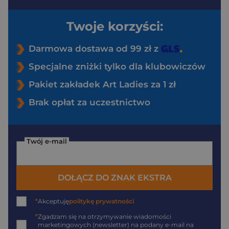
Twoje korzyści:
Darmowa dostawa od 99 zł z
Specjalne zniżki tylko dla klubowiczów
Pakiet zakładek Art Ladies za 1 zł
Brak opłat za uczestnictwo
Twój e-mail
DOŁĄCZ DO ZNAK EKSTRA
*
Akceptuję
politykę prywatności
*
Zgadzam się na otrzymywanie wiadomości
marketingowych (newsletter) na podany
e-mail
na