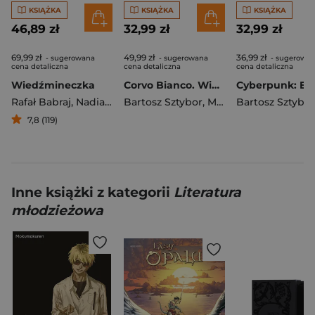
KSIĄŻKA
KSIĄŻKA
KSIĄŻKA
46,89 zł
32,99 zł
32,99 zł
69,99 zł
49,99 zł
36,99 zł
- sugerowana
- sugerowana
- sugerowa
cena detaliczna
cena detaliczna
cena detaliczna
Wiedźmineczka
Corvo Bianco. Wiedźmin. Tom 9
Rafał Babraj
,
Nadia Gasik
Bartosz Sztybor
,
Katarzyna Grzyb
,
Mastantuono Corrado
,
Sebastian Kalem
Bartosz Sztybor
7,8 (119)
Inne książki z kategorii
Literatura
młodzieżowa