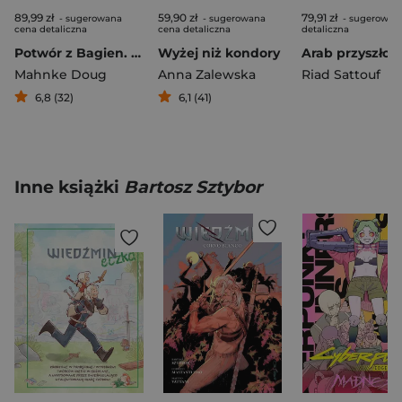
89,99 zł
59,90 zł
79,91 zł
- sugerowana
- sugerowana
- sugerowan
cena detaliczna
cena detaliczna
detaliczna
Potwór z Bagien. Zielone piekło
Wyżej niż kondory
Mahnke Doug
Anna Zalewska
Riad Sattouf
6,8 (32)
6,1 (41)
Inne książki
Bartosz Sztybor