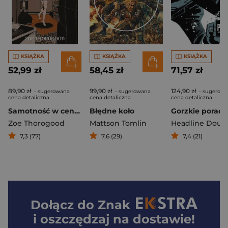
KSIĄŻKA
KSIĄŻKA
KSIĄŻKA
52,99 zł
58,45 zł
71,57 zł
89,90 zł
99,90 zł
124,90 zł
- sugerowana
- sugerowana
- sugerow
cena detaliczna
cena detaliczna
cena detaliczna
Samotność w centrum wszechświata
Błędne koło
Zoe Thorogood
Mattson Tomlin
Headline Doug
7,3 (77)
7,6 (29)
7,4 (21)
Dołącz do
Znak
i oszczędzaj na dostawie!