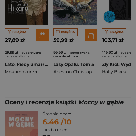
KSIĄŻKA
KSIĄŻKA
KSIĄŻKA
27,89 zł
59,99 zł
103,71 zł
29,99 zł
99,99 zł
149,90 zł
- sugerowana
- sugerowana
- sugerow
cena detaliczna
cena detaliczna
cena detaliczna
Lato, kiedy umarł Hikaru. Tom 7
Lasy Opalu. Tom 5
Mokumokuren
Arleston Christophe
,
Martino Stefano
Holly Black
Oceny i recenzje książki
Mocny w gębie
Średnia ocen:
6.46
/10
Liczba ocen: