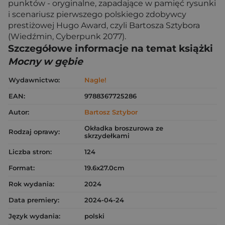
punktów - oryginalne, zapadające w pamięć rysunki
i scenariusz pierwszego polskiego zdobywcy
prestiżowej Hugo Award, czyli Bartosza Sztybora
(Wiedźmin, Cyberpunk 2077).
Szczegółowe informacje na temat książki
Mocny w gębie
Wydawnictwo:
Nagle!
EAN:
9788367725286
Autor:
Bartosz Sztybor
Okładka broszurowa ze
Rodzaj oprawy:
skrzydełkami
Liczba stron:
124
Format:
19.6x27.0cm
Rok wydania:
2024
Data premiery:
2024-04-24
Język wydania:
polski