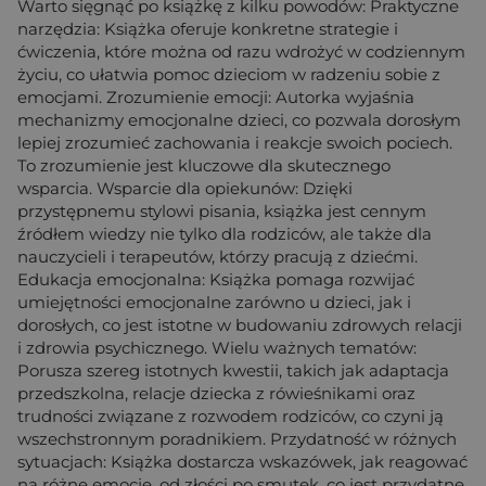
Warto sięgnąć po książkę z kilku powodów: Praktyczne
narzędzia: Książka oferuje konkretne strategie i
ćwiczenia, które można od razu wdrożyć w codziennym
życiu, co ułatwia pomoc dzieciom w radzeniu sobie z
emocjami. Zrozumienie emocji: Autorka wyjaśnia
mechanizmy emocjonalne dzieci, co pozwala dorosłym
lepiej zrozumieć zachowania i reakcje swoich pociech.
To zrozumienie jest kluczowe dla skutecznego
wsparcia. Wsparcie dla opiekunów: Dzięki
przystępnemu stylowi pisania, książka jest cennym
źródłem wiedzy nie tylko dla rodziców, ale także dla
nauczycieli i terapeutów, którzy pracują z dziećmi.
Edukacja emocjonalna: Książka pomaga rozwijać
umiejętności emocjonalne zarówno u dzieci, jak i
dorosłych, co jest istotne w budowaniu zdrowych relacji
i zdrowia psychicznego. Wielu ważnych tematów:
Porusza szereg istotnych kwestii, takich jak adaptacja
przedszkolna, relacje dziecka z rówieśnikami oraz
trudności związane z rozwodem rodziców, co czyni ją
wszechstronnym poradnikiem. Przydatność w różnych
sytuacjach: Książka dostarcza wskazówek, jak reagować
na różne emocje, od złości po smutek, co jest przydatne