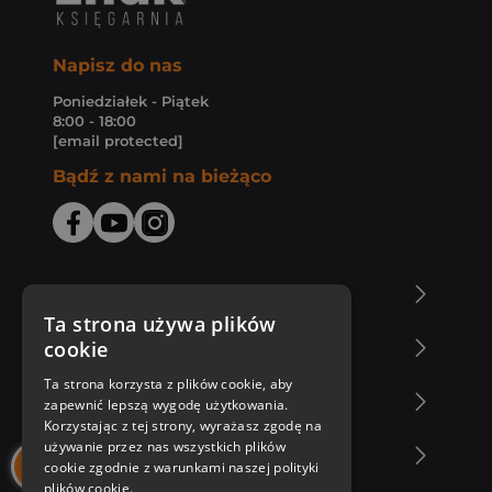
Napisz do nas
Poniedziałek - Piątek
8:00 - 18:00
[email protected]
Bądź z nami na bieżąco
O Księgarni Znak
Ta strona używa plików
cookie
Zakupy u nas
Ta strona korzysta z plików cookie, aby
Nasza oferta
zapewnić lepszą wygodę użytkowania.
Korzystając z tej strony, wyrażasz zgodę na
używanie przez nas wszystkich plików
Nasi autorzy
cookie zgodnie z warunkami naszej polityki
plików cookie.