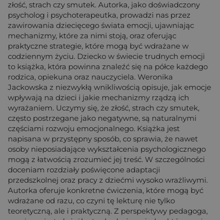
złość, strach czy smutek. Autorka, jako doświadczony
psycholog i psychoterapeutka, prowadzi nas przez
zawirowania dziecięcego świata emocji, ujawniając
mechanizmy, które za nimi stoją, oraz oferując
praktyczne strategie, które mogą być wdrażane w
codziennym życiu. Dziecko w świecie trudnych emocji
to książka, która powinna znaleźć się na półce każdego
rodzica, opiekuna oraz nauczyciela. Weronika
Jackowska z niezwykłą wnikliwością opisuje, jak emocje
wpływają na dzieci i jakie mechanizmy rządzą ich
wyrażaniem. Uczymy się, że złość, strach czy smutek,
często postrzegane jako negatywne, są naturalnymi
częściami rozwoju emocjonalnego. Książka jest
napisana w przystępny sposób, co sprawia, że nawet
osoby nieposiadające wykształcenia psychologicznego
mogą z łatwością zrozumieć jej treść. W szczególności
doceniam rozdziały poświęcone adaptacji
przedszkolnej oraz pracy z dziećmi wysoko wrażliwymi.
Autorka oferuje konkretne ćwiczenia, które mogą być
wdrażane od razu, co czyni tę lekturę nie tylko
teoretyczną, ale i praktyczną. Z perspektywy pedagoga,