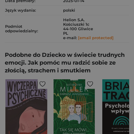
Data premiery:
2025-01-14
Język wydania:
polski
Helion S.A.
Kościuszki 1c
Podmiot
44-100 Gliwice
odpowiedzialny:
PL
e-mail:
[email protected]
Podobne do Dziecko w świecie trudnych
emocji. Jak pomóc mu radzić sobie ze
złością, strachem i smutkiem