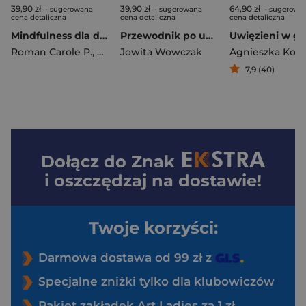
39,90 zł
39,90 zł
64,90 zł
- sugerowana
- sugerowana
- sugerowa
cena detaliczna
cena detaliczna
cena detaliczna
Mindfulness dla dzieci. Poczuj radość, spokój i kontrolę
Przewodnik po uważności dla dzieci. Jak wspierać dziecko w radzeniu sobie z emocjami, stresem i myślami
Roman Carole P.
,
Albertson-Wren Robin J.
Jowita Wowczak
Agnieszka Koz
7,9 (40)
Dołącz do
Znak
i oszczędzaj na dostawie!
Twoje korzyści:
Darmowa dostawa od 99 zł z
Specjalne zniżki tylko dla klubowiczów
Pakiet zakładek Art Ladies za 1 zł