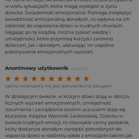
w wielu sytuacjach, które mogą wystąpić w życiu
dziecka. Świadomość emocjonalna: Pomaga zwiększyć
świadomość emocjonalną dorosłych, co wpływa na ich
zdolność do wspierania dzieci w trudnych chwilach.
Sięgając po tę książkę, można zyskać wiedzę i
umiejętności, które przyniosą korzyści zarówno
dzieciom, jak i dorosłym, ułatwiając im wspólne
pokonywanie emocjonalnych wyzwań.
Anonimowy użytkownik
20/02/2025
Twoja ocena: Beznadziejna 1/10"
Twoja ocena: Bardzo słaba 2/10"
Twoja ocena: Słaba 3/10"
Twoja ocena: Może być 4/10"
Twoja ocena: Przeciętna 5/10"
Twoja ocena: Dobra 6/10"
Twoja ocena: Bardzo dobra 7/10"
Twoja ocena: Rewelacyjna 8/10
Twoja ocena: Wybitna 9/10
Twoja ocena: Arcydzieło
opinia recenzenta nie jest potwierdzona zakupem
W dzisiejszym świecie, w którym dzieci stają w obliczu
licznych wyzwań emocjonalnych, umiejętność
rozumienia i zarządzania swoimi uczuciami staje się
kluczowa. Książka Weroniki Jackowskiej, Dziecko w
świecie trudnych emocji, to niezwykle cenny poradnik,
który dostarcza dorosłym narzędzi potrzebnych do
wsparcia dzieci w radzeniu sobie z emocjami takimi jak