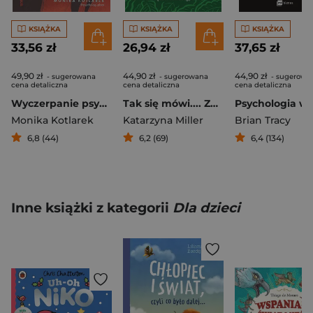
KSIĄŻKA
KSIĄŻKA
KSIĄŻKA
33,56 zł
26,94 zł
37,65 zł
49,90 zł
44,90 zł
44,90 zł
- sugerowana
- sugerowana
- sugerowa
cena detaliczna
cena detaliczna
cena detaliczna
Wyczerpanie psychiczne, czyli kiedy to już nie jest zwykłe zmęczenie
Tak się mówi.... Zaklęci w stereotypach
Monika Kotlarek
Katarzyna Miller
Brian Tracy
6,8 (44)
6,2 (69)
6,4 (134)
Inne książki z kategorii
Dla dzieci