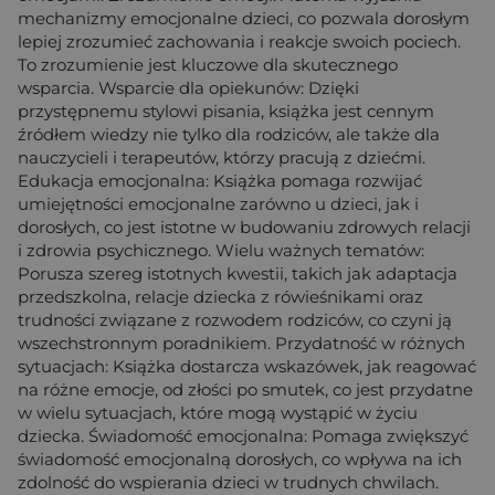
mechanizmy emocjonalne dzieci, co pozwala dorosłym
lepiej zrozumieć zachowania i reakcje swoich pociech.
To zrozumienie jest kluczowe dla skutecznego
wsparcia. Wsparcie dla opiekunów: Dzięki
przystępnemu stylowi pisania, książka jest cennym
źródłem wiedzy nie tylko dla rodziców, ale także dla
nauczycieli i terapeutów, którzy pracują z dziećmi.
Edukacja emocjonalna: Książka pomaga rozwijać
umiejętności emocjonalne zarówno u dzieci, jak i
dorosłych, co jest istotne w budowaniu zdrowych relacji
i zdrowia psychicznego. Wielu ważnych tematów:
Porusza szereg istotnych kwestii, takich jak adaptacja
przedszkolna, relacje dziecka z rówieśnikami oraz
trudności związane z rozwodem rodziców, co czyni ją
wszechstronnym poradnikiem. Przydatność w różnych
sytuacjach: Książka dostarcza wskazówek, jak reagować
na różne emocje, od złości po smutek, co jest przydatne
w wielu sytuacjach, które mogą wystąpić w życiu
dziecka. Świadomość emocjonalna: Pomaga zwiększyć
świadomość emocjonalną dorosłych, co wpływa na ich
zdolność do wspierania dzieci w trudnych chwilach.