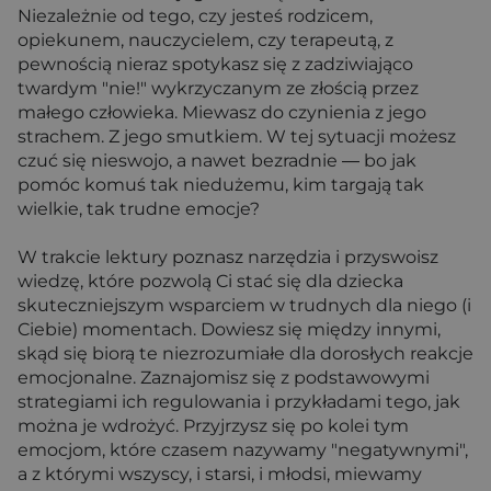
Niezależnie od tego, czy jesteś rodzicem,
opiekunem, nauczycielem, czy terapeutą, z
pewnością nieraz spotykasz się z zadziwiająco
twardym "nie!" wykrzyczanym ze złością przez
małego człowieka. Miewasz do czynienia z jego
strachem. Z jego smutkiem. W tej sytuacji możesz
czuć się nieswojo, a nawet bezradnie ― bo jak
pomóc komuś tak niedużemu, kim targają tak
wielkie, tak trudne emocje?
W trakcie lektury poznasz narzędzia i przyswoisz
wiedzę, które pozwolą Ci stać się dla dziecka
skuteczniejszym wsparciem w trudnych dla niego (i
Ciebie) momentach. Dowiesz się między innymi,
skąd się biorą te niezrozumiałe dla dorosłych reakcje
emocjonalne. Zaznajomisz się z podstawowymi
strategiami ich regulowania i przykładami tego, jak
można je wdrożyć. Przyjrzysz się po kolei tym
emocjom, które czasem nazywamy "negatywnymi",
a z którymi wszyscy, i starsi, i młodsi, miewamy