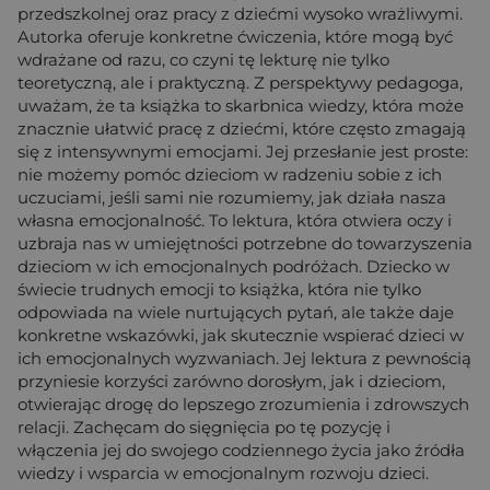
przedszkolnej oraz pracy z dziećmi wysoko wrażliwymi.
Autorka oferuje konkretne ćwiczenia, które mogą być
wdrażane od razu, co czyni tę lekturę nie tylko
teoretyczną, ale i praktyczną. Z perspektywy pedagoga,
uważam, że ta książka to skarbnica wiedzy, która może
znacznie ułatwić pracę z dziećmi, które często zmagają
się z intensywnymi emocjami. Jej przesłanie jest proste:
nie możemy pomóc dzieciom w radzeniu sobie z ich
uczuciami, jeśli sami nie rozumiemy, jak działa nasza
własna emocjonalność. To lektura, która otwiera oczy i
uzbraja nas w umiejętności potrzebne do towarzyszenia
dzieciom w ich emocjonalnych podróżach. Dziecko w
świecie trudnych emocji to książka, która nie tylko
odpowiada na wiele nurtujących pytań, ale także daje
konkretne wskazówki, jak skutecznie wspierać dzieci w
ich emocjonalnych wyzwaniach. Jej lektura z pewnością
przyniesie korzyści zarówno dorosłym, jak i dzieciom,
otwierając drogę do lepszego zrozumienia i zdrowszych
relacji. Zachęcam do sięgnięcia po tę pozycję i
włączenia jej do swojego codziennego życia jako źródła
wiedzy i wsparcia w emocjonalnym rozwoju dzieci.