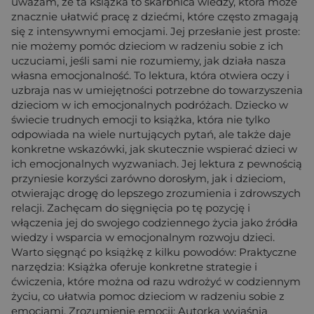
uważam, że ta książka to skarbnica wiedzy, która może
znacznie ułatwić pracę z dziećmi, które często zmagają
się z intensywnymi emocjami. Jej przesłanie jest proste:
nie możemy pomóc dzieciom w radzeniu sobie z ich
uczuciami, jeśli sami nie rozumiemy, jak działa nasza
własna emocjonalność. To lektura, która otwiera oczy i
uzbraja nas w umiejętności potrzebne do towarzyszenia
dzieciom w ich emocjonalnych podróżach. Dziecko w
świecie trudnych emocji to książka, która nie tylko
odpowiada na wiele nurtujących pytań, ale także daje
konkretne wskazówki, jak skutecznie wspierać dzieci w
ich emocjonalnych wyzwaniach. Jej lektura z pewnością
przyniesie korzyści zarówno dorosłym, jak i dzieciom,
otwierając drogę do lepszego zrozumienia i zdrowszych
relacji. Zachęcam do sięgnięcia po tę pozycję i
włączenia jej do swojego codziennego życia jako źródła
wiedzy i wsparcia w emocjonalnym rozwoju dzieci.
Warto sięgnąć po książkę z kilku powodów: Praktyczne
narzędzia: Książka oferuje konkretne strategie i
ćwiczenia, które można od razu wdrożyć w codziennym
życiu, co ułatwia pomoc dzieciom w radzeniu sobie z
emocjami. Zrozumienie emocji: Autorka wyjaśnia