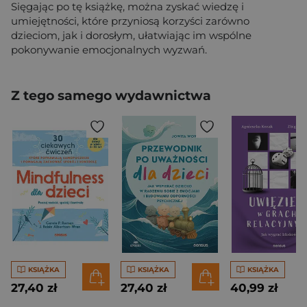
Sięgając po tę książkę, można zyskać wiedzę i
umiejętności, które przyniosą korzyści zarówno
dzieciom, jak i dorosłym, ułatwiając im wspólne
pokonywanie emocjonalnych wyzwań.
Z tego samego wydawnictwa
KSIĄŻKA
KSIĄŻKA
KSIĄŻKA
27,40 zł
27,40 zł
40,99 zł