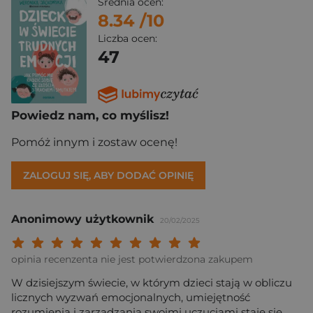
Średnia ocen:
8.34
/10
Liczba ocen:
47
Powiedz nam, co myślisz!
Pomóż innym i zostaw ocenę!
ZALOGUJ SIĘ, ABY DODAĆ OPINIĘ
Anonimowy użytkownik
20/02/2025
Twoja ocena: Beznadziejna 1/10"
Twoja ocena: Bardzo słaba 2/10"
Twoja ocena: Słaba 3/10"
Twoja ocena: Może być 4/10"
Twoja ocena: Przeciętna 5/10"
Twoja ocena: Dobra 6/10"
Twoja ocena: Bardzo dobra 7/10"
Twoja ocena: Rewelacyjna 8/10
Twoja ocena: Wybitna 9/10
Twoja ocena: Arcydzieło
opinia recenzenta nie jest potwierdzona zakupem
W dzisiejszym świecie, w którym dzieci stają w obliczu
licznych wyzwań emocjonalnych, umiejętność
rozumienia i zarządzania swoimi uczuciami staje się