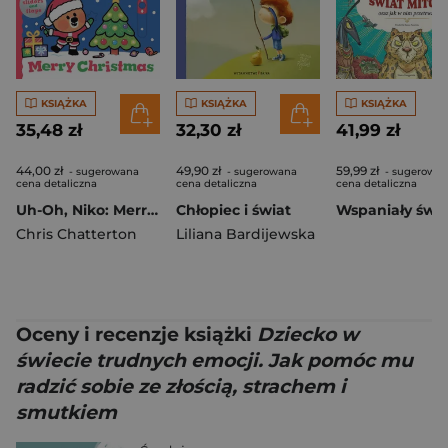
KSIĄŻKA
KSIĄŻKA
KSIĄŻKA
35,48 zł
32,30 zł
41,99 zł
44,00 zł
49,90 zł
59,99 zł
- sugerowana
- sugerowana
- sugerowa
cena detaliczna
cena detaliczna
cena detaliczna
Uh-Oh, Niko: Merry Christmas
Chłopiec i świat
Chris Chatterton
Liliana Bardijewska
Oceny i recenzje książki
Dziecko w
świecie trudnych emocji. Jak pomóc mu
radzić sobie ze złością, strachem i
smutkiem