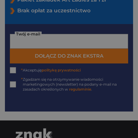
Brak opłat za uczestnictwo
Twój e-mail
DOŁĄCZ DO ZNAK EKSTRA
*
Akceptuję
politykę prywatności
*
Zgadzam się na otrzymywanie wiadomości
marketingowych (newsletter) na podany
e-mail
na
zasadach określonych w
regulaminie
.