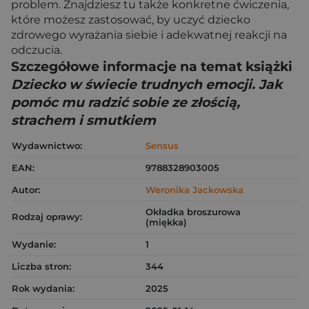
problem. Znajdziesz tu także konkretne ćwiczenia,
które możesz zastosować, by uczyć dziecko
zdrowego wyrażania siebie i adekwatnej reakcji na
odczucia.
Szczegółowe informacje na temat książki
Dziecko w świecie trudnych emocji. Jak
pomóc mu radzić sobie ze złością,
strachem i smutkiem
Wydawnictwo:
Sensus
EAN:
9788328903005
Autor:
Weronika Jackowska
Okładka broszurowa
Rodzaj oprawy:
(miękka)
Wydanie:
1
Liczba stron:
344
Rok wydania:
2025