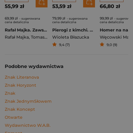
55,99 zł
53,59 zł
66,80 zł
69,99 zł
79,99 zł
99,99 zł
- sugerowana
- sugerowana
- sugerowa
cena detaliczna
cena detaliczna
cena detaliczna
Rafał Majka. Zawsze z przodu. Rozmawia Tomasz Kalemba - książka z autografem
Pierogi z kimchi. Moje ulubione azjatyckie przepisy
Rafał Majka
,
Tomasz Kalemba
Wioleta Błazucka
Węcowski Mar
9,4 (7)
9,0 (9)
Podobne wydawnictwa
Znak Literanova
Znak Horyzont
Znak
Znak JednymSłowem
Znak Koncept
Otwarte
Wydawnictwo W.A.B.