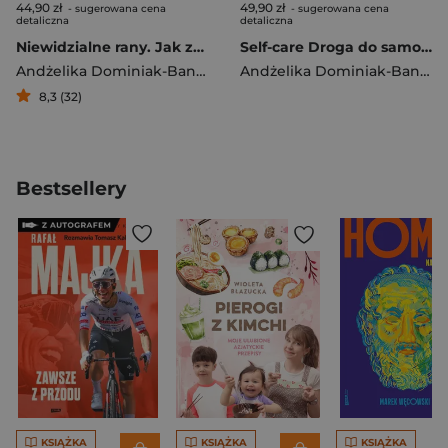
44,90 zł
49,90 zł
- sugerowana cena
- sugerowana cena
detaliczna
detaliczna
Niewidzialne rany. Jak zadbać o siebie, kiedy w dzieciństwie nikt cię tego nie nauczył
Self-care Droga do samoakceptacji
Andżelika Dominiak-Banach
Andżelika Dominiak-Banach
8,3 (32)
Bestsellery
KSIĄŻKA
KSIĄŻKA
KSIĄŻKA