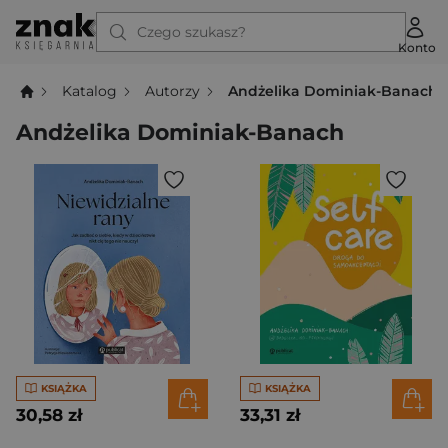
Czego szukasz?
Konto
Katalog
Autorzy
Andżelika Dominiak-Banach
Andżelika Dominiak-Banach
KSIĄŻKA
KSIĄŻKA
30,58 zł
33,31 zł