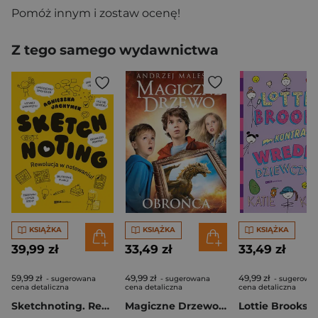
Pomóż innym i zostaw ocenę!
Z tego samego wydawnictwa
KSIĄŻKA
KSIĄŻKA
KSIĄŻKA
39,99 zł
33,49 zł
33,49 zł
59,99 zł
49,99 zł
49,99 zł
- sugerowana
- sugerowana
- sugerowa
cena detaliczna
cena detaliczna
cena detaliczna
Sketchnoting. Rewolucja w notowaniu
Magiczne Drzewo. Obrońca