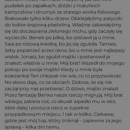
pudełek po zapałkach, dróżki z malutkich
kamyczków i strumyk ze starego worka foliowego.
Brakowało tylko kilku drzew. Obklejałyśmy patyczki
do lodów brązową plasteliną. Właśnie zabierałyśmy
się do doczepiania zielonego mchu, gdy zaczęły się
wycieczki. Benek po piłkę, bo zostawił ją u mnie.
Sara po różową kredkę, bo jej się zgubiła. Tamara,
żeby popatrzeć przez okno, bo u mnie jest najlepszy
widok. Jonasz, bo zgubił majtki i postanowił je
znaleźć właśnie u mnie. Mój brat! Wszedł do mojego
pokoju po swoje majtki! Kiedy u mnie była
koleżanka! Ten chłopak nie wie, co to przyzwoitość.
No słowo daję, co za obciach. Dobrze, że się nie
zaczął przy nas przebierać. O dziwo, majtki znalazł.
Przez fantazję Benka nasze rzeczy migrują. Mój brat
wbiega, zabiera coś, co akurat wpadło mu w oko,
idzie dalej i porzuca rzecz w zupełnie
przypadkowym miejscu. I tak w kółko. Ciekawe,
gdzie jest mój top, który zniknął – zapewne za jego
sprawą – kilka dni temu.