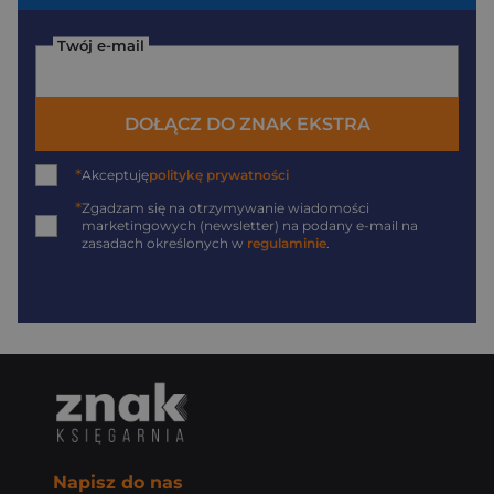
Twój e-mail
DOŁĄCZ DO ZNAK EKSTRA
*
Akceptuję
politykę prywatności
*
Zgadzam się na otrzymywanie wiadomości
marketingowych (newsletter) na podany
e-mail
na
zasadach określonych w
regulaminie
.
Napisz do nas