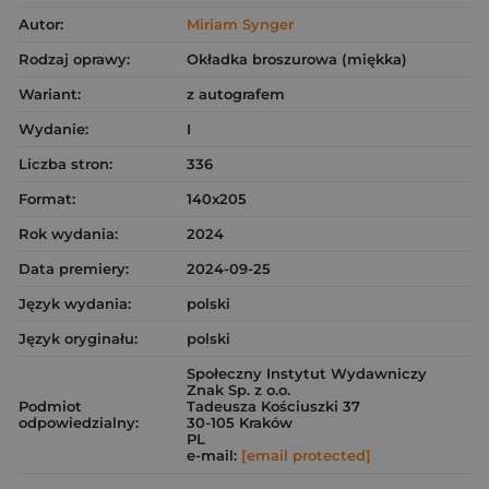
Autor:
Miriam Synger
Rodzaj oprawy:
Okładka broszurowa (miękka)
Wariant:
z autografem
Wydanie:
I
Liczba stron:
336
Format:
140x205
Rok wydania:
2024
Data premiery:
2024-09-25
Język wydania:
polski
Język oryginału:
polski
Społeczny Instytut Wydawniczy
Znak Sp. z o.o.
Podmiot
Tadeusza Kościuszki 37
odpowiedzialny:
30-105 Kraków
PL
e-mail:
[email protected]