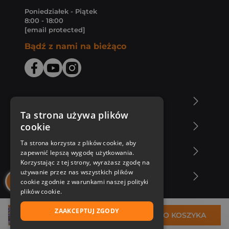
Poniedziałek - Piątek
8:00 - 18:00
[email protected]
Bądź z nami na bieżąco
O Księgarni Znak
Ta strona używa plików
cookie
Zakupy u nas
Ta strona korzysta z plików cookie, aby
Nasza oferta
zapewnić lepszą wygodę użytkowania.
Korzystając z tej strony, wyrażasz zgodę na
używanie przez nas wszystkich plików
Nasi autorzy
cookie zgodnie z warunkami naszej polityki
plików cookie.
ZAAKCEPTUJ ZGODY
33,49 zł
DO KOSZYKA