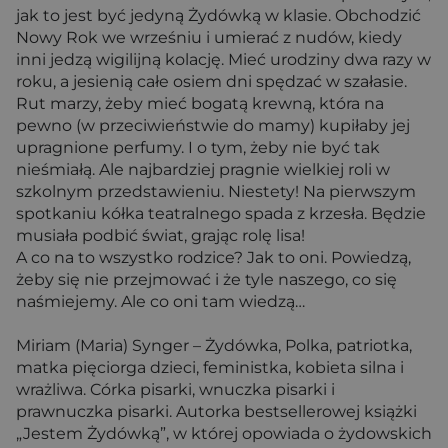
jak to jest być jedyną Żydówką w klasie. Obchodzić
Nowy Rok we wrześniu i umierać z nudów, kiedy
inni jedzą wigilijną kolację. Mieć urodziny dwa razy w
roku, a jesienią całe osiem dni spędzać w szałasie.
Rut marzy, żeby mieć bogatą krewną, która na
pewno (w przeciwieństwie do mamy) kupiłaby jej
upragnione perfumy. I o tym, żeby nie być tak
nieśmiałą. Ale najbardziej pragnie wielkiej roli w
szkolnym przedstawieniu. Niestety! Na pierwszym
spotkaniu kółka teatralnego spada z krzesła. Będzie
musiała podbić świat, grając rolę lisa!
A co na to wszystko rodzice? Jak to oni. Powiedzą,
żeby się nie przejmować i że tyle naszego, co się
naśmiejemy. Ale co oni tam wiedzą…
Miriam (Maria) Synger – Żydówka, Polka, patriotka,
matka pięciorga dzieci, feministka, kobieta silna i
wrażliwa. Córka pisarki, wnuczka pisarki i
prawnuczka pisarki. Autorka bestsellerowej książki
„Jestem Żydówką”, w której opowiada o żydowskich