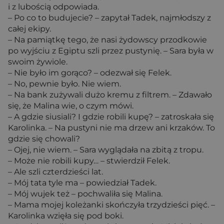
i z lubością odpowiada.
– Po co to budujecie? – zapytał Tadek, najmłodszy z
całej ekipy.
– Na pamiątkę tego, że nasi żydowscy przodkowie
po wyjściu z Egiptu szli przez pustynię. – Sara była w
swoim żywiole.
– Nie było im gorąco? – odezwał się Felek.
– No, pewnie było. Nie wiem.
– Na bank zużywali dużo kremu z filtrem. – Zdawało
się, że Malina wie, o czym mówi.
– A gdzie siusiali? I gdzie robili kupę? – zatroskała się
Karolinka. – Na pustyni nie ma drzew ani krzaków. To
gdzie się chowali?
– Ojej, nie wiem. – Sara wyglądała na zbitą z tropu.
– Może nie robili kupy… – stwierdził Felek.
– Ale szli czterdzieści lat.
– Mój tata tyle ma – powiedział Tadek.
– Mój wujek też – pochwaliła się Malina.
– Mama mojej koleżanki skończyła trzydzieści pięć. –
Karolinka wzięła się pod boki.