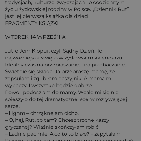
tradycjach, kulturze, zwyczajach i o codziennym
życiu żydowskiej rodziny w Polsce. „Dziennik Rut”
jest jej pierwszą książką dla dzieci.
FRAGMENTY KSIĄŻKI:
WTOREK, 14 WRZEŚNIA
Jutro Jom Kippur, czyli Sądny Dzień. To
najważniejsze święto w żydowskim kalendarzu.
Idealny czas na przepraszanie. I na przebaczanie.
Świetnie się składa. Ja przeproszę mamę, że
zepsułam i zgubiłam naszyjnik. A mama mi
wybaczy. I wszystko będzie dobrze.
Powoli podeszłam do mamy. Wcale mi się nie
spieszyło do tej dramatycznej sceny rozrywającej
serce.
– Hghm – chrząknęłam cicho.
– O, hej, Rut, co tam? Chcesz trochę kaszy
gryczanej? Właśnie skończyłam robić.
– Ładnie pachnie. A co to to białe? – zapytałam.
Przecież przed wyznaniem win można pogawędzić