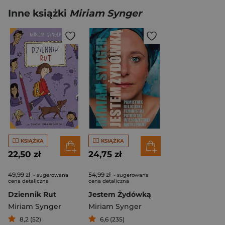
Inne książki
Miriam Synger
KSIĄŻKA
KSIĄŻKA
22,50 zł
24,75 zł
49,99 zł
54,99 zł
- sugerowana
- sugerowana
cena detaliczna
cena detaliczna
Dziennik Rut
Jestem Żydówką
Miriam Synger
Miriam Synger
8,2 (52)
6,6 (235)