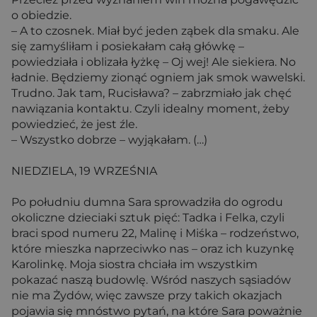
o obiedzie.
– A to czosnek. Miał być jeden ząbek dla smaku. Ale
się zamyśliłam i posiekałam całą główkę –
powiedziała i oblizała łyżkę – Oj wej! Ale siekiera. No
ładnie. Będziemy zionąć ogniem jak smok wawelski.
Trudno. Jak tam, Rucisława? – zabrzmiało jak chęć
nawiązania kontaktu. Czyli idealny moment, żeby
powiedzieć, że jest źle.
– Wszystko dobrze – wyjąkałam. (…)
NIEDZIELA, 19 WRZEŚNIA
Po południu dumna Sara sprowadziła do ogrodu
okoliczne dzieciaki sztuk pięć: Tadka i Felka, czyli
braci spod numeru 22, Malinę i Miśka – rodzeństwo,
które mieszka naprzeciwko nas – oraz ich kuzynkę
Karolinkę. Moja siostra chciała im wszystkim
pokazać naszą budowlę. Wśród naszych sąsiadów
nie ma Żydów, więc zawsze przy takich okazjach
pojawia się mnóstwo pytań, na które Sara poważnie