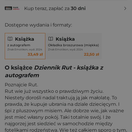
Kup teraz, zapłać za
30 dni
Dostępne wydania i formaty:
Książka
Książka
z autografem
Okładka broszurowa (miękka)
Znak Emotikon, wyd. 2024
Znak Emotikon, wyd. 2024
33,49 zł
22,50 zł
O książce
Dziennik Rut - książka z
autografem
Poznajcie Rut.
Rut wie już wszystko o prawdziwym życiu.
Niestety dorośli nadal traktują ją jak małolatę. To
prawda, że kupuje ubrania na dziale dziecięcym. I
śpi z pluszowym misiem. Ale dobrze wie, jak ważne
jest mieć własny pokój. Taki totalnie swój. I że
najgorzej jest siedzieć w samochodzie między
fotelikami rodzeństwa. Wie też całkiem sporo o tym,