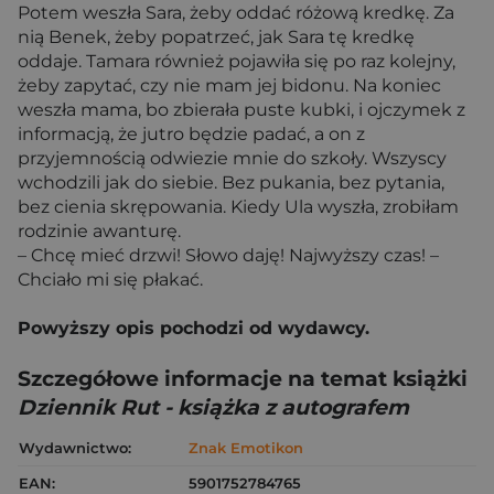
Potem weszła Sara, żeby oddać różową kredkę. Za
nią Benek, żeby popatrzeć, jak Sara tę kredkę
oddaje. Tamara również pojawiła się po raz kolejny,
żeby zapytać, czy nie mam jej bidonu. Na koniec
weszła mama, bo zbierała puste kubki, i ojczymek z
informacją, że jutro będzie padać, a on z
przyjemnością odwiezie mnie do szkoły. Wszyscy
wchodzili jak do siebie. Bez pukania, bez pytania,
bez cienia skrępowania. Kiedy Ula wyszła, zrobiłam
rodzinie awanturę.
– Chcę mieć drzwi! Słowo daję! Najwyższy czas! –
Chciało mi się płakać.
Powyższy opis pochodzi od wydawcy.
Szczegółowe informacje na temat książki
Dziennik Rut - książka z autografem
Wydawnictwo:
Znak Emotikon
EAN:
5901752784765