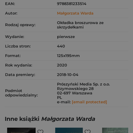
EAN:
9788381233514
Autor:
Małgorzata Warda
Okładka broszurowa ze
Rodzaj oprawy:
skrzydełkami
Wydanie:
pierwsze
Liczba stron:
440
Format:
125x195mm
Rok wydania:
2020
Data premiery:
2018-10-04
Prószyński Media Sp. z o.o.
Rzymowskiego 28
Podmiot
02-697 Warszawa
odpowiedzialny:
PL
e-mail:
[email protected]
Inne książki
Małgorzata Warda