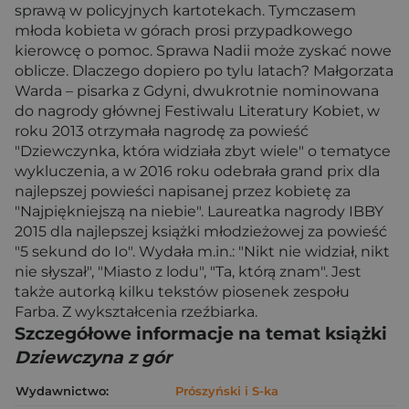
sprawą w policyjnych kartotekach. Tymczasem
młoda kobieta w górach prosi przypadkowego
kierowcę o pomoc. Sprawa Nadii może zyskać nowe
oblicze. Dlaczego dopiero po tylu latach? Małgorzata
Warda – pisarka z Gdyni, dwukrotnie nominowana
do nagrody głównej Festiwalu Literatury Kobiet, w
roku 2013 otrzymała nagrodę za powieść
"Dziewczynka, która widziała zbyt wiele" o tematyce
wykluczenia, a w 2016 roku odebrała grand prix dla
najlepszej powieści napisanej przez kobietę za
"Najpiękniejszą na niebie". Laureatka nagrody IBBY
2015 dla najlepszej książki młodzieżowej za powieść
"5 sekund do Io". Wydała m.in.: "Nikt nie widział, nikt
nie słyszał", "Miasto z lodu", "Ta, którą znam". Jest
także autorką kilku tekstów piosenek zespołu
Farba. Z wykształcenia rzeźbiarka.
Szczegółowe informacje na temat książki
Dziewczyna z gór
Wydawnictwo:
Prószyński i S-ka