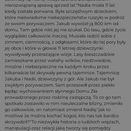
nierozwiązaną sprawą sprzed lat."Nadia miała 11 lat
kiedy została porwana. Była szczęśliwym dzieckiem,
które nieświadome niebezpieczeństw ruszyło w podróż
ze swoim porywaczem. Jakub wywiózł ją 800 km od
domu. Tam gdzie nikt jej nie szukał. Do lasu, gdzie życie
wyglądało całkowicie inaczej. Musiała radzić sobie z
zimnem, ciemnością, z odgłosami, które do tej pory były
jej obce i które w głowie 11 letniej dziewczynki
wywoływały przerażające wizje. Lasy bieszczadzkie
zamieszkane przez watahy wilków, niedźwiedzie,
mroźne i niebezpieczne na każdym kroku przez
kilkanaście lat skrywały pewną tajemnice. Tajemnicę
Jakuba i Nadii, dziewczyny z gór. Ale Jakub nie był
zwykłym porywaczem. Sam przeszedł przez piekło
będąc wychowankiem słynnego Domu Zła
prowadzonego przez rodzinę zastępczą. To co go tam
spotkało zostawiło w nim nieuleczalne blizny, zmieniło
go całkowicie, on natomiast zmienił Nadię."jak to
możliwe że można kochać kogoś, kto nas tak bardzo
skrzywdził?"To niezwykła historia o ludzkich więzach,
manipulacji oraz relacji jaka tworzy się pomiędzy