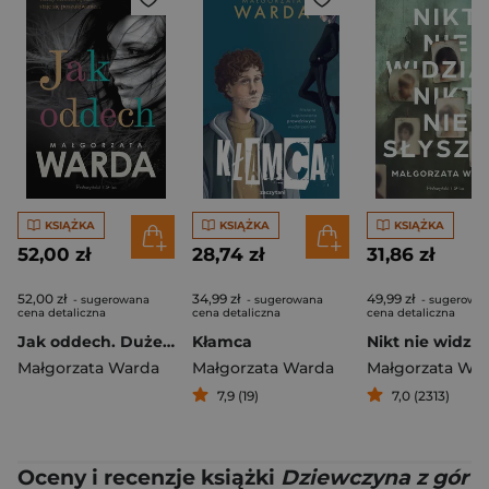
KSIĄŻKA
KSIĄŻKA
KSIĄŻKA
52,00 zł
28,74 zł
31,86 zł
52,00 zł
34,99 zł
49,99 zł
- sugerowana
- sugerowana
- sugerowa
cena detaliczna
cena detaliczna
cena detaliczna
Jak oddech. Duże Litery
Kłamca
Małgorzata Warda
Małgorzata Warda
Małgorzata Wa
7,9 (19)
7,0 (2313)
Oceny i recenzje książki
Dziewczyna z gór