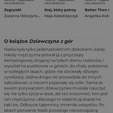
- sugerowana
- sugerowana
- sugerowa
cena detaliczna
cena detaliczna
cena detaliczna
Zagrywki
Kraj, który patrzy
Better Than H
Zuzanna Wólczyńska
Maja Kołodziejczyk
Angelika Kołodz
O książce
Dziewczyna z gór
Nadia była tylko jedenastoletnim dzieckiem, kiedy
młody mężczyzna porwał ją z przyczepy
kempingowej, stojącej na tyłach domu rodziców, i
wywiózł na pustkowie w górach, do chaty położonej
w rozległych lasach, gdzie nie docierały dźwięki
cywilizacji, żadna droga nie prowadziła do innych
zabudowań, a nocami pojawiały się wilki. Sama ze
swoim porywaczem dziewczynka musiała nauczyć
się nie tylko życia w lesie, ale też zrozumieć, kim jest
ten mężczyzna i dlaczego to właśnie ją skazał na
taki los. Odkrycie tajemnicy zmieniło wszystko. Po
latach porwanie Nadii pozostaje nierozwiązaną