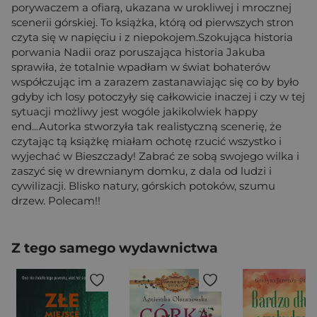
porywaczem a ofiarą, ukazana w urokliwej i mrocznej
scenerii górskiej. To książka, którą od pierwszych stron
czyta się w napięciu i z niepokojem.Szokująca historia
porwania Nadii oraz poruszająca historia Jakuba
sprawiła, że totalnie wpadłam w świat bohaterów
współczując im a zarazem zastanawiając się co by było
gdyby ich losy potoczyły się całkowicie inaczej i czy w tej
sytuacji możliwy jest wogóle jakikolwiek happy
end...Autorka stworzyła tak realistyczną scenerię, że
czytając tą książkę miałam ochotę rzucić wszystko i
wyjechać w Bieszczady! Zabrać ze sobą swojego wilka i
zaszyć się w drewnianym domku, z dala od ludzi i
cywilizacji. Blisko natury, górskich potoków, szumu
drzew. Polecam!!
Z tego samego wydawnictwa