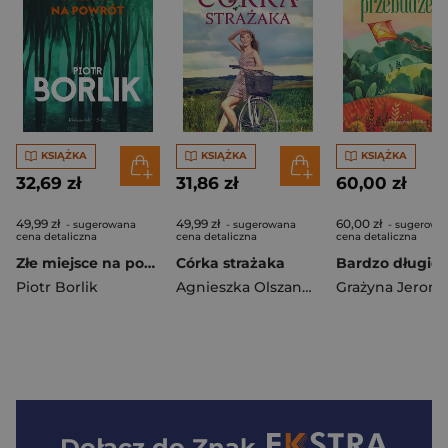
KSIĄŻKA
KSIĄŻKA
KSIĄŻKA
32,69 zł
31,86 zł
60,00 zł
49,99 zł
49,99 zł
60,00 zł
- sugerowana
- sugerowana
- sugerowa
cena detaliczna
cena detaliczna
cena detaliczna
Złe miejsce na powrót
Córka strażaka
Piotr Borlik
Agnieszka Olszanowska
Dołącz do
Znak