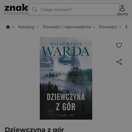
Czego szukasz?
Konto
Katalog
Powieści i opowiadania
Powieści
Dz
Dziewczyna z gór