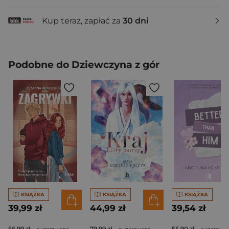
Kup teraz, zapłać za
30 dni
Podobne do Dziewczyna z gór
KSIĄŻKA
KSIĄŻKA
KSIĄŻKA
39,99 zł
44,99 zł
39,54 zł
56,99 zł
79,99 zł
55,90 zł