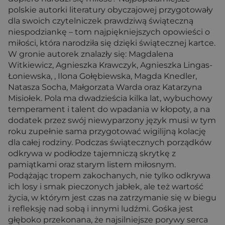
polskie autorki literatury obyczajowej przygotowały
dla swoich czytelniczek prawdziwą świąteczną
niespodziankę – tom najpiękniejszych opowieści o
miłości, która narodziła się dzięki świątecznej kartce.
W gronie autorek znalazły się: Magdalena
Witkiewicz, Agnieszka Krawczyk, Agnieszka Lingas-
Łoniewska, , Ilona Gołębiewska, Magda Knedler,
Natasza Socha, Małgorzata Warda oraz Katarzyna
Misiołek. Pola ma dwadzieścia kilka lat, wybuchowy
temperament i talent do wpadania w kłopoty, a na
dodatek przez swój niewyparzony język musi w tym
roku zupełnie sama przygotować wigilijną kolację
dla całej rodziny. Podczas świątecznych porządków
odkrywa w podłodze tajemniczą skrytkę z
pamiątkami oraz starym listem miłosnym.
Podążając tropem zakochanych, nie tylko odkrywa
ich losy i smak pieczonych jabłek, ale też wartość
życia, w którym jest czas na zatrzymanie się w biegu
i refleksję nad sobą i innymi ludźmi. Gośka jest
głęboko przekonana, że najsilniejsze porywy serca