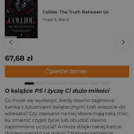
Collide. The Truth Between Us
Hope S. Ward
67,68 zł
ZAMÓW ZESTAW
O książce
PS I życzę Ci dużo miłości
Co może się wydarzyć, kiedy dawno zaginiona
kartka z życzeniami świątecznymi trafi wreszcie do
adresata? Czy zapisane na niej słowa mają taką moc,
by zmienić czyjeś życie lub obudzić dawno
zapomniane uczucia? A może dzięki takiej kartce
dopiero narodzi się miłość? Najpopularniejsze