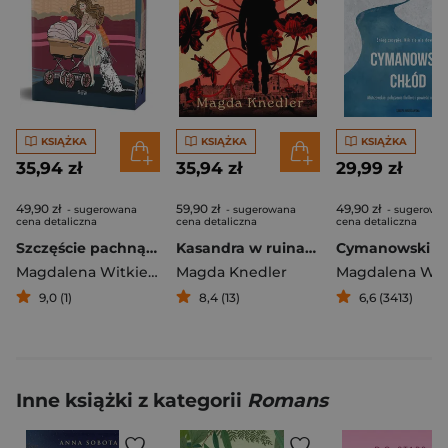
KSIĄŻKA
KSIĄŻKA
KSIĄŻKA
35,94 zł
35,94 zł
29,99 zł
49,90 zł
59,90 zł
49,90 zł
- sugerowana
- sugerowana
- sugerowa
cena detaliczna
cena detaliczna
cena detaliczna
Szczęście pachnące wanilią (ilustrowane brzegi)
Kasandra w ruinach. Tom 2
Cymanowski c
Magdalena Witkiewicz
Magda Knedler
9,0 (1)
8,4 (13)
6,6 (3413)
Inne książki z kategorii
Romans