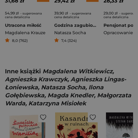
31,68 zł
29,42 zł
28,33 zł
54,99 zł
39,90 zł
29,00 zł
- sugerowana
- sugerowana
- sugerowa
cena detaliczna
cena detaliczna
cena detaliczna
Utracona miłość
Godzina zagubionych słów
Magdalena Krauze
Natasza Socha
8,0 (762)
7,4 (324)
Inne książki
Magdalena Witkiewicz,
Agnieszka Krawczyk, Agnieszka Lingas-
Łoniewska, Natasza Socha, Ilona
Gołębiewska, Magda Knedler, Małgorzata
Warda, Katarzyna Misiołek