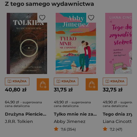
Z tego samego wydawnictwa
KSIĄŻKA
KSIĄŻKA
KSIĄŻKA
40,80 zł
31,75 zł
32,75 zł
64,90 zł
49,90 zł
49,90 zł
- sugerowana
- sugerowana
- sugerowa
cena detaliczna
cena detaliczna
cena detaliczna
Drużyna Pierścienia. Władca Pierścieni. Tom 1 wyd. 2026
Tylko mnie nie zapomnij
J.R.R. Tolkien
Abby Jimenez
Liana Cincotti
7,6 (354)
7,2 (47)