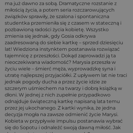
ma już dawno za sobą. Dramatyczne rozstanie z
miłością życia, a potem seria rozczarowujących
związków sprawiły, że szalona i spontaniczna
studentka przemieniła się z czasem w stateczną i
pozbawioną radości życia kobietę. Wszystko
zmienia się jednak, gdy Gosia odkrywa
zaadresowaną do siebie kartkę – sprzed dziesięciu
lat! Wiedziona instynktem postanawia rozwiązać
tajemnicę z przeszłości. Dokąd zaprowadzi ją ta
nieoczekiwana wiadomość? Marysia przeszła w
życiu wiele – śmierć męża, wyprowadzkę syna i
utratę najlepszej przyjaciółki. Z upływem lat nie traci
jednak pogody ducha a przez życie idzie ze
szczerym uśmiechem na twarzy i dobrą książką w
dłoni. W jednej z nich zupełnie przypadkowo
odnajduje świąteczną kartkę napisaną lata temu
przez jej ukochanego. Z kartki wynika, że jedna
decyzja mogła na zawsze odmienić życie Marysi.
Kobieta w przypływie impulsu postanawia wybrać
się do Sopotu i odnaleźć swoją dawną miłość. Jak