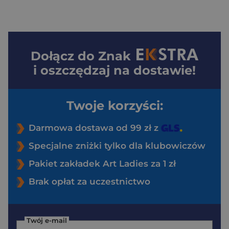
Dołącz do
Znak
i oszczędzaj na dostawie!
Twoje korzyści:
Darmowa dostawa od 99 zł z
Specjalne zniżki tylko dla klubowiczów
Pakiet zakładek Art Ladies za 1 zł
Brak opłat za uczestnictwo
Twój e-mail