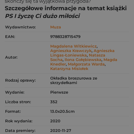
skończy się ta wyjątkowa przygoda?
Szczegółowe informacje na temat książki
PS I życzę Ci dużo miłości
Wydawnictwo:
Muza
EAN:
9788328715479
Magdalena Witkiewicz
,
Agnieszka Krawczyk
,
Agnieszka
Lingas-Łoniewska
,
Natasza
Autor:
Socha
,
Ilona Gołębiewska
,
Magda
Knedler
,
Małgorzata Warda
,
Katarzyna Misiołek
Okładka broszurowa ze
Rodzaj oprawy:
skrzydełkami
Wydanie:
Pierwsze
Liczba stron:
352
Format:
13.0x20.5cm
Rok wydania:
2020
Data premiery:
2020-11-27