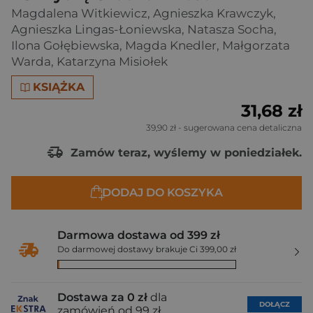
Magdalena Witkiewicz
,
Agnieszka Krawczyk
,
Agnieszka Lingas-Łoniewska
,
Natasza Socha
,
Ilona Gołębiewska
,
Magda Knedler
,
Małgorzata
Warda
,
Katarzyna Misiołek
KSIĄŻKA
31,68 zł
39,90 zł
- sugerowana cena detaliczna
Zamów teraz, wyślemy w poniedziałek.
DODAJ DO KOSZYKA
Darmowa dostawa od 399 zł
Do darmowej dostawy brakuje Ci 399,00 zł
Dostawa za 0 zł
dla
DOŁĄCZ
zamówień od 99 zł