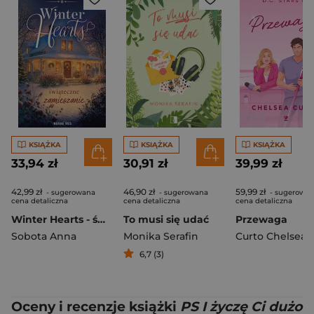
KSIĄŻKA
KSIĄŻKA
KSIĄŻKA
33,94 zł
30,91 zł
39,99 zł
42,99 zł
46,90 zł
59,99 zł
- sugerowana
- sugerowana
- sugerowa
cena detaliczna
cena detaliczna
cena detaliczna
Winter Hearts - świąteczne zamieszanie
To musi się udać
Przewaga
Sobota Anna
Monika Serafin
Curto Chelsea
6,7 (3)
Oceny i recenzje książki
PS I życzę Ci dużo