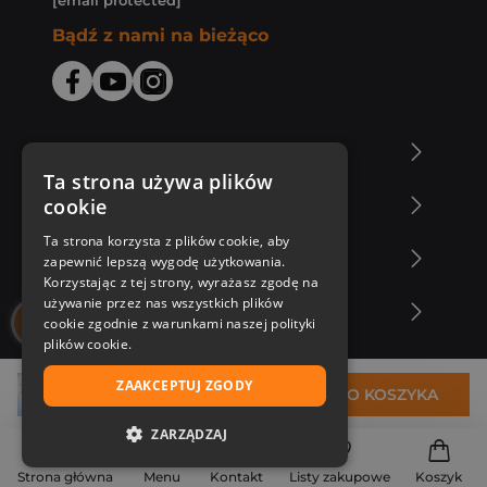
[email protected]
Bądź z nami na bieżąco
O Księgarni Znak
Ta strona używa plików
cookie
Zakupy u nas
Ta strona korzysta z plików cookie, aby
Nasza oferta
zapewnić lepszą wygodę użytkowania.
Korzystając z tej strony, wyrażasz zgodę na
używanie przez nas wszystkich plików
Nasi autorzy
cookie zgodnie z warunkami naszej polityki
plików cookie.
ZAAKCEPTUJ ZGODY
31,68 zł
DO KOSZYKA
ZARZĄDZAJ
NIEZBĘDNE
Strona główna
Menu
Kontakt
Listy zakupowe
Koszyk