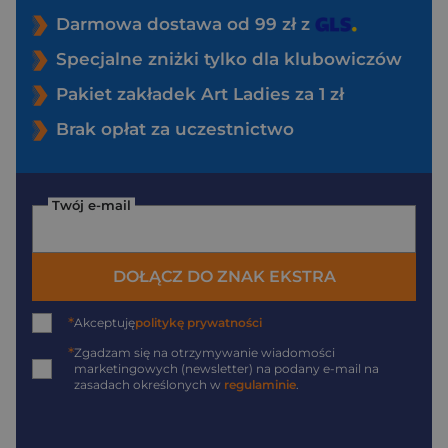
Darmowa dostawa od 99 zł z
Specjalne zniżki tylko dla klubowiczów
Pakiet zakładek Art Ladies za 1 zł
Brak opłat za uczestnictwo
Twój e-mail
DOŁĄCZ DO ZNAK EKSTRA
*
Akceptuję
politykę prywatności
*
Zgadzam się na otrzymywanie wiadomości
marketingowych (newsletter) na podany
e-mail
na
zasadach określonych w
regulaminie
.