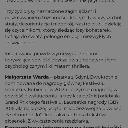
zostać porwana. Monika ucieka z rąk psychopaty.
Trzy życiorysy naznaczone zaginięciami i
poszukiwaniem tożsamości, którym towarzyszą ból
straty, dezorientacja i niepokój. Nastroje te udzielają
się czytelnikom, którzy śledząc losy bohaterek,
trafiają do świata pełnego emocji i niezwykłych
doświadczeń.
Inspirowana prawdziwymi wydarzeniami
porywająca powieść obyczajowa z bogatym tłem
psychologicznym i klimatem thrillera.
Małgorzata Warda
– pisarka z Gdyni. Dwukrotnie
nominowana do nagrody głównej Festiwalu
Literatury Kobiecej; w 2013 r. otrzymała nagrodę za
powieść o wykluczeniu, a trzy lata później odebrała
Grand Prix tego festiwalu. Laureatka nagrody IBBY
2015 dla najlepszej książki młodzieżowej za powieść
„5 sekund do Io”. Jest także autorką tekstów
piosenek. Z wykształcenia rzeźbiarka.
Szczegółowe informacje na temat książki