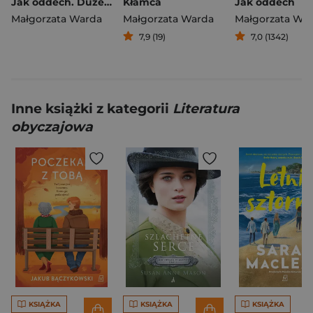
Jak oddech. Duże Litery
Kłamca
Jak oddech
Małgorzata Warda
Małgorzata Warda
Małgorzata Wa
7,9 (19)
7,0 (1342)
Inne książki z kategorii
Literatura
obyczajowa
KSIĄŻKA
KSIĄŻKA
KSIĄŻKA