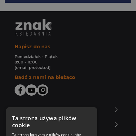
Napisz do nas
Poniedziałek - Piątek
8:00 - 18:00
[email protected]
Bądź z nami na bieżąco
O Księgarni Znak
Ta strona używa plików
cookie
Zakupy u nas
Ta strona korzysta z plików cookie, aby