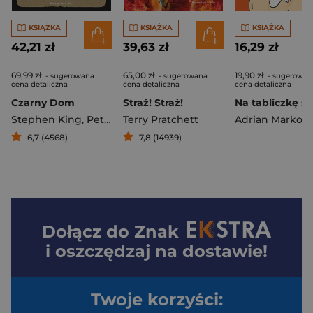
KSIĄŻKA
KSIĄŻKA
KSIĄŻKA
42,21 zł
39,63 zł
16,29 zł
69,99 zł
65,00 zł
19,90 zł
- sugerowana
- sugerowana
- sugerowan
cena detaliczna
cena detaliczna
cena detaliczna
Czarny Dom
Straż! Straż!
Stephen King
,
Peter Straub
Terry Pratchett
Adrian Markow
6,7 (4568)
7,8 (14939)
Dołącz do
Znak
i oszczędzaj na dostawie!
Twoje korzyści: