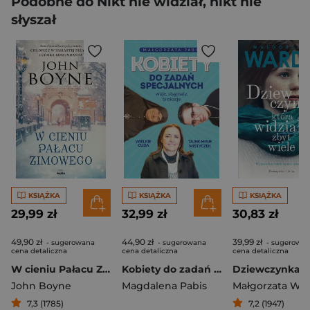
Podobne do Nikt nie widział, nikt nie
słyszał
KSIĄŻKA
KSIĄŻKA
KSIĄŻKA
29,99 zł
32,99 zł
30,83 zł
49,90 zł
44,90 zł
39,99 zł
- sugerowana
- sugerowana
- sugerowa
cena detaliczna
cena detaliczna
cena detaliczna
W cieniu Pałacu Zimowego
Kobiety do zadań specjalnych
John Boyne
Magdalena Pabis
Małgorzata Wa
7,3 (1785)
7,2 (1947)