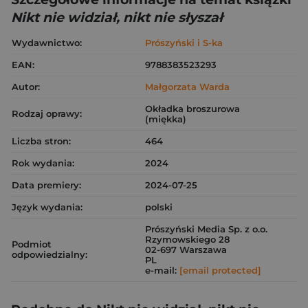
Nikt nie widział, nikt nie słyszał
Wydawnictwo:
Prószyński i S-ka
EAN:
9788383523293
Autor:
Małgorzata Warda
Okładka broszurowa
Rodzaj oprawy:
(miękka)
Liczba stron:
464
Rok wydania:
2024
Data premiery:
2024-07-25
Język wydania:
polski
Prószyński Media Sp. z o.o.
Rzymowskiego 28
Podmiot
02-697 Warszawa
odpowiedzialny:
PL
e-mail:
[email protected]