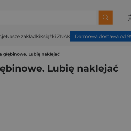
cje
Nasze zakładki
Książki ZNAK
Darmowa dostawa od 99
 głębinowe. Lubię naklejać
ębinowe. Lubię naklejać