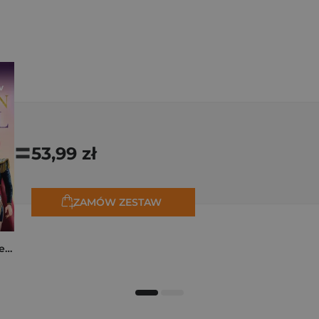
=
53,99 zł
ZAMÓW ZESTAW
K-popowe łowczynie demonów. Mój golden journal. Oficjalny dziennik