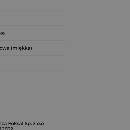
ka
rowa (miękka)
a Foksal Sp. z o.o
16/122