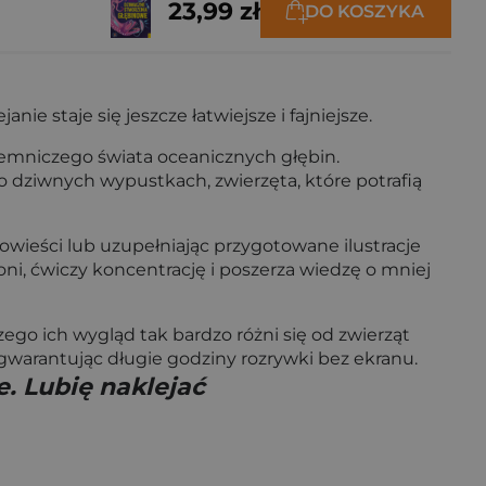
23,99 zł
DO KOSZYKA
ie staje się jeszcze łatwiejsze i fajniejsze.
ajemniczego świata oceanicznych głębin.
o dziwnych wypustkach, zwierzęta, które potrafią
wieści lub uzupełniając przygotowane ilustracje
ni, ćwiczy koncentrację i poszerza wiedzę o mniej
czego ich wygląd tak bardzo różni się od zwierząt
gwarantując długie godziny rozrywki bez ekranu.
. Lubię naklejać