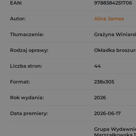
EAN:
9788384251706
Autor:
Alice James
Tłumaczenie:
Grażyna Winiars
Rodzaj oprawy:
Okładka broszu
Liczba stron:
44
Format:
238x305
Rok wydania:
2026
Data premiery:
2026-06-17
Grupa Wydawnicz
Marszałkowska 1