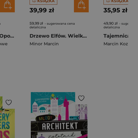
KSIĄŻKA
KSIĄŻKA
39,99 zł
35,95 zł
59,99 zł
49,90 zł
a
- sugerowana cena
- sugerowa
detaliczna
detaliczna
Wesołych świąt. Opowiadanka & rzepiki
Drzewo Elfów. Wielka magiczna wyszukiwanka
owe
Minor Marcin
Marcin Kozioł