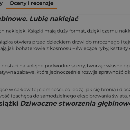
y
Oceny i recenzje
binowe. Lubię naklejać
 naklejek. Książki mają duży format, dzięki czemu naklejan
 książka otwiera przed dzieckiem drzwi do mrocznego i t
ją jak bohaterowie z kosmosu – świecące ryby, kształty 
 postaci na kolejne podwodne sceny, tworząc własne opo
atywna zabawa, która jednocześnie rozwija sprawność dło
ce w całkowitej ciemności, co jedzą, jak się bronią i dla
wość i zachęca do samodzielnego eksplorowania świata, 
siążki
Dziwaczne stworzenia głębinowe