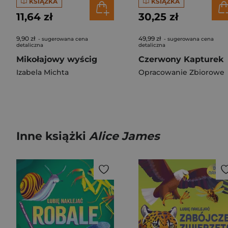
KSIĄŻKA
KSIĄŻKA
11,64 zł
30,25 zł
9,90 zł
49,99 zł
- sugerowana cena
- sugerowana cena
detaliczna
detaliczna
Mikołajowy wyścig
Czerwony Kapturek
Izabela Michta
Opracowanie Zbiorowe
Inne książki
Alice James