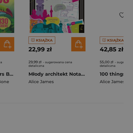
KSIĄŻKA
KSIĄŻKA
22,99 zł
42,85 zł
29,99 zł
55,00 zł
na
- sugerowana cena
- sugerowa
detaliczna
detaliczna
Shimmery Stickers Birds
Młody architekt Notatnik
Bone
Alice James
Alice James
,
Al