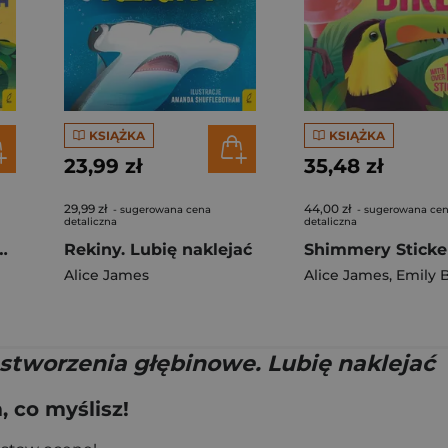
KSIĄŻKA
KSIĄŻKA
23,99 zł
35,48 zł
29,99 zł
44,00 zł
- sugerowana cena
- sugerowana ce
detaliczna
detaliczna
rzęta. Lubię naklejać
Rekiny. Lubię naklejać
Alice James
Alice James
,
Emily 
stworzenia głębinowe. Lubię naklejać
 co myślisz!