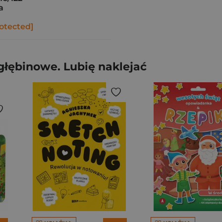
a
otected]
łębinowe. Lubię naklejać