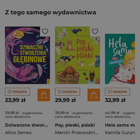
Z tego samego wydawnictwa
KSIĄŻKA
KSIĄŻKA
KSIĄŻKA
23,99 zł
29,99 zł
32,99 zł
29,99 zł
39,99 zł
44,99 zł
- sugerowana
- sugerowana
- sugerowa
cena detaliczna
cena detaliczna
cena detaliczna
Dziwaczne stworzenia głębinowe. Lubię naklejać
Psy, pieski, psiaki
Alice James
Marcin Przewoźniak
Kamila Guryno