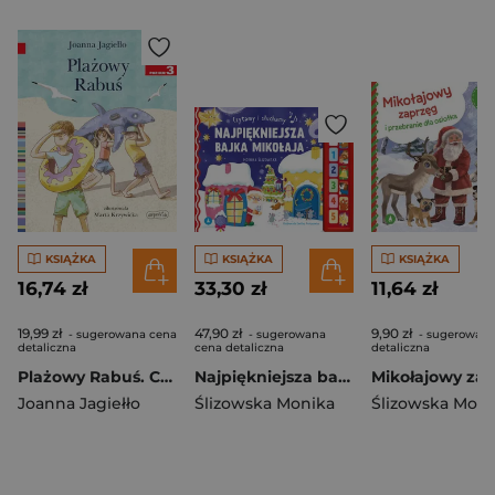
KSIĄŻKA
KSIĄŻKA
KSIĄŻKA
16,74 zł
33,30 zł
11,64 zł
19,99 zł
47,90 zł
9,90 zł
- sugerowana cena
- sugerowana
- sugerowana
detaliczna
cena detaliczna
detaliczna
Plażowy Rabuś. Czytam sobie. Poziom 3
Najpiękniejsza bajka Mikołaja. Czytamy i słuchamy
Joanna Jagiełło
Ślizowska Monika
Ślizowska Moni