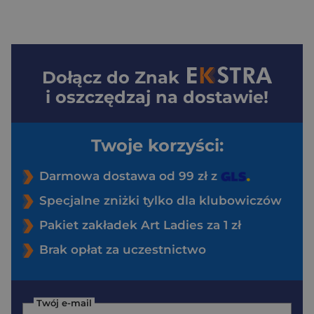
Dołącz do
Znak
i oszczędzaj na dostawie!
Twoje korzyści:
Darmowa dostawa od 99 zł z
Specjalne zniżki tylko dla klubowiczów
Pakiet zakładek Art Ladies za 1 zł
Brak opłat za uczestnictwo
Twój e-mail