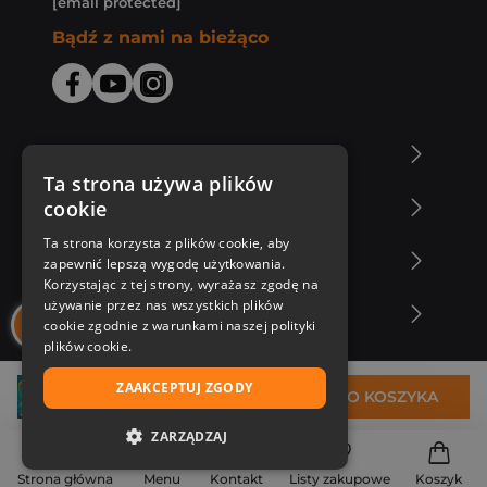
[email protected]
Bądź z nami na bieżąco
O Księgarni Znak
Ta strona używa plików
cookie
Zakupy u nas
Ta strona korzysta z plików cookie, aby
Nasza oferta
zapewnić lepszą wygodę użytkowania.
Korzystając z tej strony, wyrażasz zgodę na
używanie przez nas wszystkich plików
Nasi autorzy
cookie zgodnie z warunkami naszej polityki
plików cookie.
ZAAKCEPTUJ ZGODY
23,99 zł
DO KOSZYKA
ZARZĄDZAJ
NIEZBĘDNE
Strona główna
Menu
Kontakt
Listy zakupowe
Koszyk