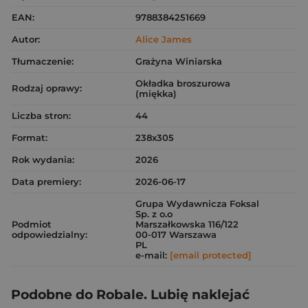
EAN:
9788384251669
Autor:
Alice James
Tłumaczenie:
Grażyna Winiarska
Okładka broszurowa
Rodzaj oprawy:
(miękka)
Liczba stron:
44
Format:
238x305
Rok wydania:
2026
Data premiery:
2026-06-17
Grupa Wydawnicza Foksal
Sp. z o.o
Podmiot
Marszałkowska 116/122
odpowiedzialny:
00-017 Warszawa
PL
e-mail:
[email protected]
Podobne do Robale. Lubię naklejać