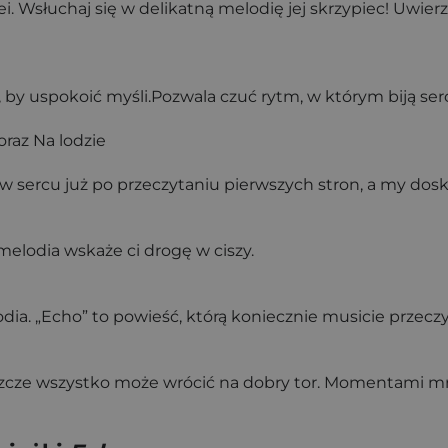
ei. Wsłuchaj się w delikatną melodię jej skrzypiec! Uwi
ać, by uspokoić myśli.Pozwala czuć rytm, w którym biją s
raz Na lodzie
 w sercu już po przeczytaniu pierwszych stron, a my dosk
 melodia wskaże ci drogę w ciszy.
dia. „Echo” to powieść, którą koniecznie musicie przeczy
eszcze wszystko może wrócić na dobry tor. Momentami mroz