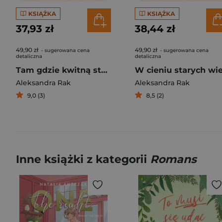
KSIĄŻKA
KSIĄŻKA
37,93 zł
38,44 zł
49,90 zł
49,90 zł
- sugerowana cena
- sugerowana cena
detaliczna
detaliczna
Tam gdzie kwitną stokrotki. Zacisze w Wierzbówce. Tom 2
Aleksandra Rak
Aleksandra Rak
9,0 (3)
8,5 (2)
Inne książki z kategorii
Romans