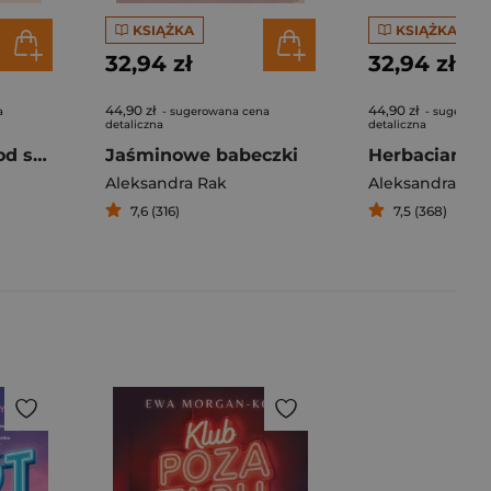
KSIĄŻKA
KSIĄŻKA
32,94 zł
32,94 zł
44,90 zł
44,90 zł
a
- sugerowana cena
- sugerowa
detaliczna
detaliczna
Anioł na główce od szpilki
Jaśminowe babeczki
Aleksandra Rak
Aleksandra Rak
7,6 (316)
7,5 (368)