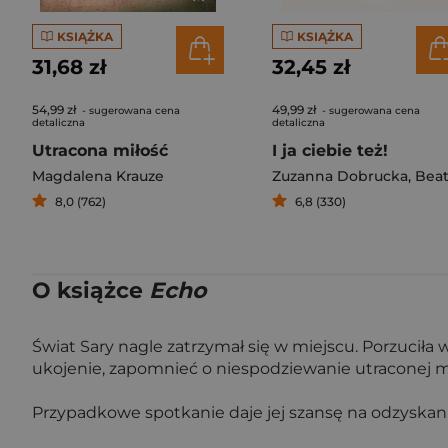
KSIĄŻKA
KSIĄŻKA
31,68 zł
32,45 zł
54,99 zł
49,99 zł
- sugerowana cena
- sugerowana cena
detaliczna
detaliczna
Utracona miłość
I ja ciebie też!
Magdalena Krauze
Zuzanna Dobrucka
,
Beata Harasimowic
8,0 (762)
6,8 (330)
O książce
Echo
Świat Sary nagle zatrzymał się w miejscu. Porzuciła w
ukojenie, zapomnieć o niespodziewanie utraconej mił
Przypadkowe spotkanie daje jej szansę na odzyskanie