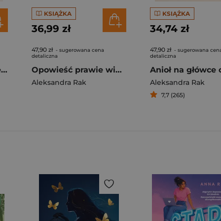
KSIĄŻKA
KSIĄŻKA
36,99 zł
34,74 zł
47,90 zł
47,90 zł
- sugerowana cena
- sugerowana cen
detaliczna
detaliczna
W cieniu starych wierzb. Zacisze w Wierzbówce. Tom 1
Opowieść prawie wigilijna (ilustrowane brzegi)
Aleksandra Rak
Aleksandra Rak
7,7 (265)