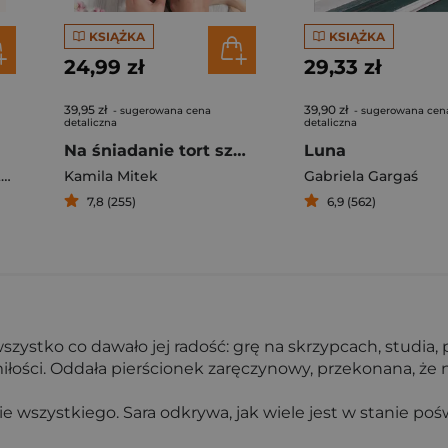
KSIĄŻKA
KSIĄŻKA
24,99 zł
29,33 zł
39,95 zł
39,90 zł
- sugerowana cena
- sugerowana cen
detaliczna
detaliczna
Na śniadanie tort szpinakowy
Luna
z
Kamila Mitek
,
Katarzyna Kalicińska
Gabriela Gargaś
7,8 (255)
6,9 (562)
szystko co dawało jej radość: grę na skrzypcach, studia, 
ości. Oddała pierścionek zaręczynowy, przekonana, że ni
 wszystkiego. Sara odkrywa, jak wiele jest w stanie poś