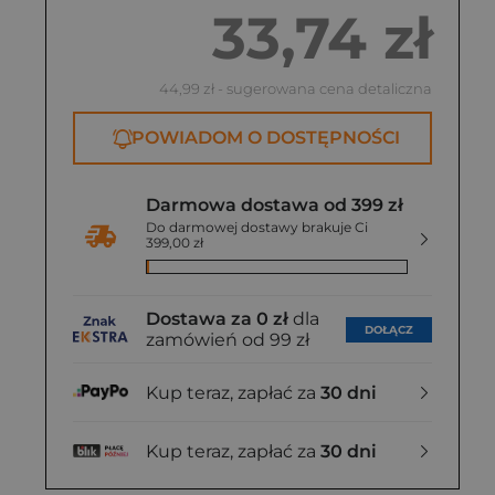
33,74 zł
44,99 zł
- sugerowana cena detaliczna
POWIADOM O DOSTĘPNOŚCI
Darmowa dostawa od 399 zł
Do darmowej dostawy brakuje Ci
399,00 zł
Dostawa za 0 zł
dla
DOŁĄCZ
zamówień od 99 zł
Kup teraz, zapłać za
30 dni
Kup teraz, zapłać za
30 dni