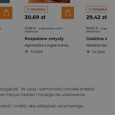
KSIĄŻKA
KSIĄŻKA
30,69 zł
29,42 zł
37,99 zł
39,90 zł
a
- sugerowana cena
- sugerowa
detaliczna
detaliczna
Rozpalone zmysły
Agnieszka Lingas-Łoniewska
,
A. S. Sivar
Natasza Socha
,
Melissa
7,3 (337)
7,4 (324)
przyjaciół… W ciszy i samotności chciała znaleźć
e ma już nadziei i niczego do uratowania.
więcić i zrobić, aby odzyskać ukochanego.