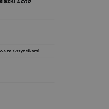
siążki
Echo
wa ze skrzydełkami