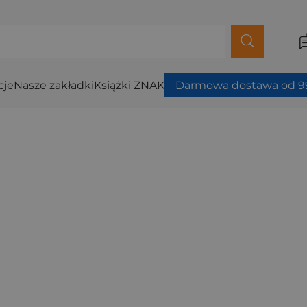
cje
Nasze zakładki
Książki ZNAK
Darmowa dostawa od 99