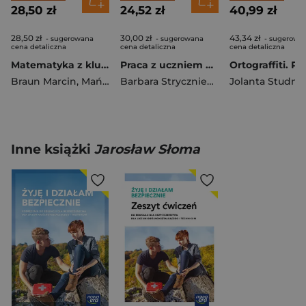
28,50 zł
24,52 zł
40,99 zł
28,50 zł
30,00 zł
43,34 zł
- sugerowana
- sugerowana
- sugerowa
cena detaliczna
cena detaliczna
cena detaliczna
Matematyka z kluczem NEON zeszyt ćwiczeń dla klasy 8 szkoły podstawowej EDYCJA 2024-2026
Praca z uczniem mającym trudności z matematyką Karty pracy klasa VII-VIII
Braun Marcin
,
Mańkowska Agnieszka
Barbara Stryczniewicz
Jolanta Studni
Inne książki
Jarosław Słoma