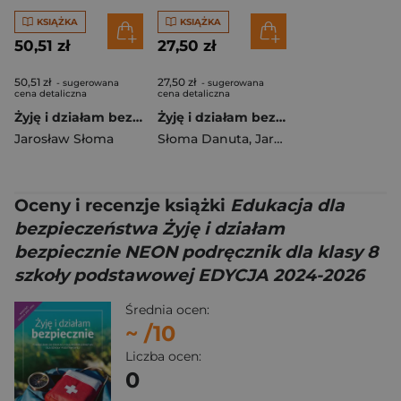
KSIĄŻKA
KSIĄŻKA
50,51 zł
27,50 zł
50,51 zł
27,50 zł
- sugerowana
- sugerowana
cena detaliczna
cena detaliczna
Żyję i działam bezpiecznie Podręcznik do edukacji dla bezpieczeństwa Liceum ogólnokształcące i technikum
Żyję i działam bezpiecznie Zeszyt ćwiczeń do edukacji dla bezpieczeństwa Liceum ogólnokształcące i technikum
Jarosław Słoma
Słoma Danuta
,
Jarosław Słoma
Oceny i recenzje książki
Edukacja dla
bezpieczeństwa Żyję i działam
bezpiecznie NEON podręcznik dla klasy 8
szkoły podstawowej EDYCJA 2024-2026
Średnia ocen:
~
/10
Liczba ocen:
0