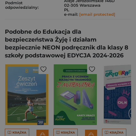
Aleje Jerozolimskie 146D
Podmiot
02-305 Warszawa
odpowiedzialny:
PL
e-mail:
[email protected]
Podobne do Edukacja dla
bezpieczeństwa Żyję i działam
bezpiecznie NEON podręcznik dla klasy 8
szkoły podstawowej EDYCJA 2024-2026
KSIĄŻKA
KSIĄŻKA
KSIĄŻKA