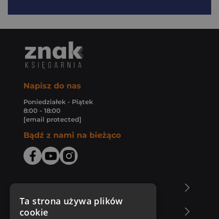
Napisz do nas
Poniedziałek - Piątek
8:00 - 18:00
[email protected]
Bądź z nami na bieżąco
O Księgarni Znak
Ta strona używa plików
cookie
Zakupy u nas