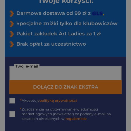
Twoje korzyści:
Darmowa dostawa od 99 zł z
Specjalne zniżki tylko dla klubowiczów
Pakiet zakładek Art Ladies za 1 zł
Brak opłat za uczestnictwo
Twój e-mail
DOŁĄCZ DO ZNAK EKSTRA
*
Akceptuję
politykę prywatności
*
Zgadzam się na otrzymywanie wiadomości
marketingowych (newsletter) na podany
e-mail
na
zasadach określonych w
regulaminie
.