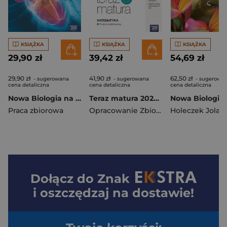
KSIĄŻKA
KSIĄŻKA
KSIĄŻKA
29,90 zł
39,42 zł
54,69 zł
29,90 zł
41,90 zł
62,50 zł
- sugerowana
- sugerowana
- sugerowa
cena detaliczna
cena detaliczna
cena detaliczna
Nowa Biologia na czasie karty pracy 2 liceum i technikum zakres podstawowy EDYCJA 2025
Teraz matura 2025/2026 Matematyka Arkusze maturalne zakres podstawowy
Praca zbiorowa
Opracowanie Zbiorowe
Holeczek Jolan
Dołącz do
Znak
i oszczędzaj na dostawie!