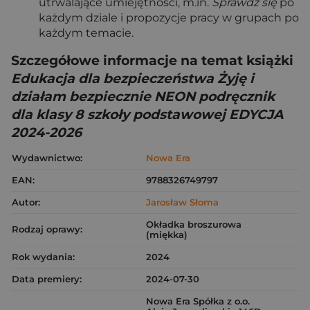
utrwalające umiejętności, m.in.
Sprawdź się
po
każdym dziale i propozycje pracy w grupach po
każdym temacie.
Szczegółowe informacje na temat książki
Edukacja dla bezpieczeństwa Żyję i
działam bezpiecznie NEON podręcznik
dla klasy 8 szkoły podstawowej EDYCJA
2024-2026
Wydawnictwo:
Nowa Era
EAN:
9788326749797
Autor:
Jarosław Słoma
Okładka broszurowa
Rodzaj oprawy:
(miękka)
Rok wydania:
2024
Data premiery:
2024-07-30
Nowa Era Spółka z o.o.