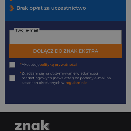
Brak opłat za uczestnictwo
Twój e-mail
DOŁĄCZ DO ZNAK EKSTRA
*
Akceptuję
politykę prywatności
*
Zgadzam się na otrzymywanie wiadomości
marketingowych (newsletter) na podany
e-mail
na
zasadach określonych w
regulaminie
.