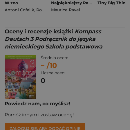
W zoo
Najpiękniejszy Ravel na fortepian PWM
Antoni Cofalik
,
Romuald Twardowski
Maurice Ravel
Oceny i recenzje książki
Kompass
Deutsch 3 Podręcznik do języka
niemieckiego Szkoła podstawowa
Średnia ocen:
~
/10
Liczba ocen:
0
Powiedz nam, co myślisz!
Pomóż innym i zostaw ocenę!
ZALOGUJ SIĘ, ABY DODAĆ OPINIĘ