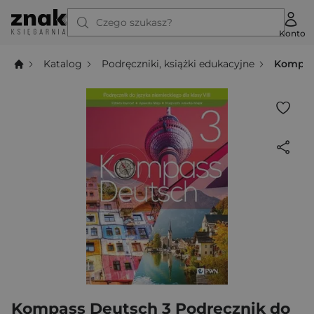
Czego szukasz?
Konto
Katalog
Podręczniki, książki edukacyjne
Kompass
Kompass Deutsch 3 Podręcznik do