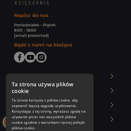
Napisz do nas
Poniedziałek - Piątek
8:00 - 18:00
[email protected]
Bądź z nami na bieżąco
O Księgarni Znak
Ta strona używa plików
cookie
Zakupy u nas
Ta strona korzysta z plików cookie, aby
Nasza oferta
zapewnić lepszą wygodę użytkowania.
Korzystając z tej strony, wyrażasz zgodę na
używanie przez nas wszystkich plików
Nasi autorzy
cookie zgodnie z warunkami naszej polityki
plików cookie.