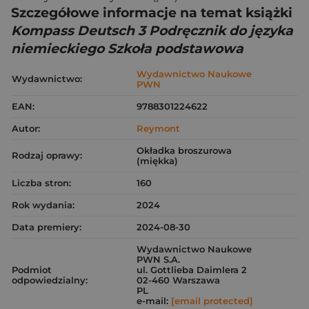
Szczegółowe informacje na temat książki
Kompass Deutsch 3 Podręcznik do języka
niemieckiego Szkoła podstawowa
Wydawnictwo Naukowe
Wydawnictwo:
PWN
EAN:
9788301224622
Autor:
Reymont
Okładka broszurowa
Rodzaj oprawy:
(miękka)
Liczba stron:
160
Rok wydania:
2024
Data premiery:
2024-08-30
Wydawnictwo Naukowe
PWN S.A.
Podmiot
ul. Gottlieba Daimlera 2
odpowiedzialny:
02-460 Warszawa
PL
e-mail:
[email protected]