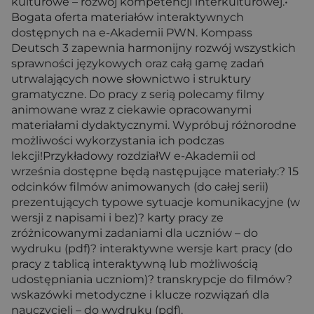
kulturowe – rozwój kompetencji interkulturowej.•
Bogata oferta materiałów interaktywnych
dostępnych na e-Akademii PWN. Kompass
Deutsch 3 zapewnia harmonijny rozwój wszystkich
sprawności językowych oraz całą gamę zadań
utrwalających nowe słownictwo i struktury
gramatyczne. Do pracy z serią polecamy filmy
animowane wraz z ciekawie opracowanymi
materiałami dydaktycznymi. Wypróbuj różnorodne
możliwości wykorzystania ich podczas
lekcji!Przykładowy rozdziałW e-Akademii od
września dostępne będą następujące materiały:? 15
odcinków filmów animowanych (do całej serii)
prezentujących typowe sytuacje komunikacyjne (w
wersji z napisami i bez)? karty pracy ze
zróżnicowanymi zadaniami dla uczniów – do
wydruku (pdf)? interaktywne wersje kart pracy (do
pracy z tablicą interaktywną lub możliwością
udostępniania uczniom)? transkrypcje do filmów?
wskazówki metodyczne i klucze rozwiązań dla
nauczycieli – do wydruku (pdf).