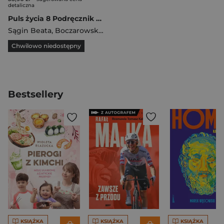
detaliczna
Puls życia 8 Podręcznik Szkoła podstawowa
Sągin Beata
,
Boczarowski Andrzej
Chwilowo niedostępny
Bestsellery
KSIĄŻKA
KSIĄŻKA
KSIĄŻKA