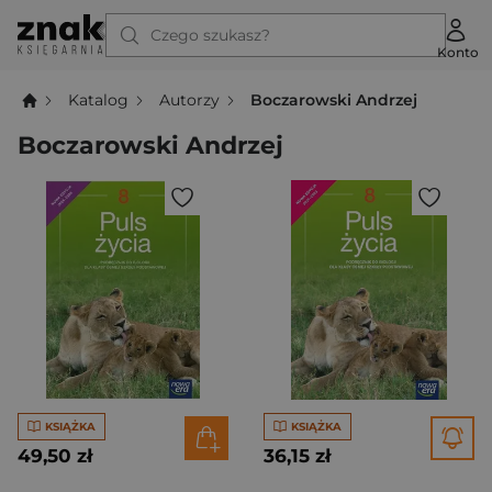
Czego szukasz?
Konto
Katalog
Autorzy
Boczarowski Andrzej
Boczarowski Andrzej
KSIĄŻKA
KSIĄŻKA
49,50 zł
36,15 zł