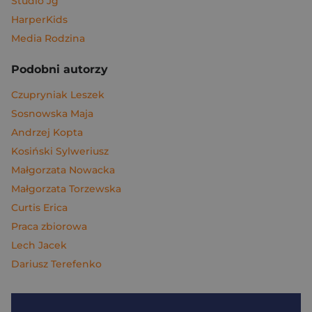
Studio Jg
HarperKids
Media Rodzina
Podobni autorzy
Czupryniak Leszek
Sosnowska Maja
Andrzej Kopta
Kosiński Sylweriusz
Małgorzata Nowacka
Małgorzata Torzewska
Curtis Erica
Praca zbiorowa
Lech Jacek
Dariusz Terefenko