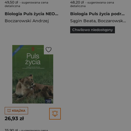
49,50 zł
48,20 zł
- sugerowana cena
- sugerowana cena
detaliczna
detaliczna
Biologia Puls życia NEON podręcznik dla klasy 8 szkoły podstawowej EDYCJA 2024-2026
Biologia Puls życia podręcznik dla klasy 8 szkoły podstawowej EDYCJA 2021-2023
Boczarowski Andrzej
Sągin Beata
,
Boczarowski Andrzej
Chwilowo niedostępny
KSIĄŻKA
26,93 zł
35,90 zł
- sugerowana cena