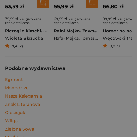
53,59 zł
55,99 zł
66,80 zł
79,99 zł
69,99 zł
99,99 zł
- sugerowana
- sugerowana
- sugerowa
cena detaliczna
cena detaliczna
cena detaliczna
Pierogi z kimchi. Moje ulubione azjatyckie przepisy
Rafał Majka. Zawsze z przodu. Rozmawia Tomasz Kalemba - książka z autografem
Wioleta Błazucka
Rafał Majka
,
Tomasz Kalemba
Węcowski Mar
9,4 (7)
9,0 (9)
Podobne wydawnictwa
Egmont
Moondrive
Nasza Księgarnia
Znak Literanova
Olesiejuk
Wilga
Zielona Sowa