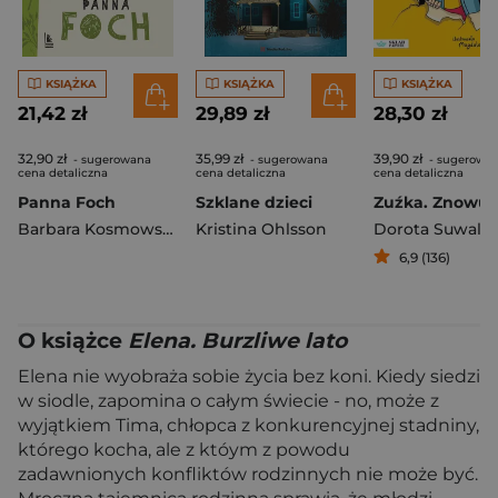
KSIĄŻKA
KSIĄŻKA
KSIĄŻKA
21,42 zł
29,89 zł
28,30 zł
32,90 zł
35,99 zł
39,90 zł
- sugerowana
- sugerowana
- sugerowa
cena detaliczna
cena detaliczna
cena detaliczna
Panna Foch
Szklane dzieci
Barbara Kosmowska
Kristina Ohlsson
Dorota Suwals
6,9 (136)
O książce
Elena. Burzliwe lato
Elena nie wyobraża sobie życia bez koni. Kiedy siedzi
w siodle, zapomina o całym świecie - no, może z
wyjątkiem Tima, chłopca z konkurencyjnej stadniny,
którego kocha, ale z któym z powodu
zadawnionych konfliktów rodzinnych nie może być.