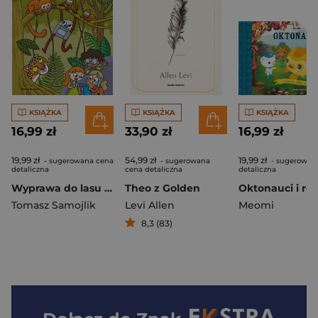
KSIĄŻKA
KSIĄŻKA
KSIĄŻKA
16,99 zł
33,90 zł
16,99 zł
19,99 zł
54,99 zł
19,99 zł
- sugerowana cena
- sugerowana
- sugerowan
detaliczna
cena detaliczna
detaliczna
Wyprawa do lasu deszczowego. Naturobocik. Tom 1
Theo z Golden
Tomasz Samojlik
Levi Allen
Meomi
8,3 (83)