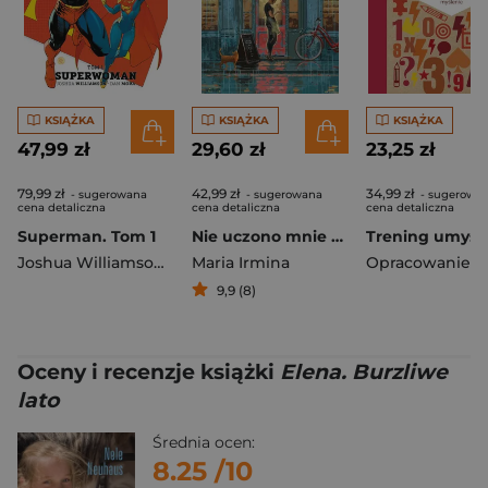
KSIĄŻKA
KSIĄŻKA
KSIĄŻKA
47,99 zł
29,60 zł
23,25 zł
79,99 zł
42,99 zł
34,99 zł
- sugerowana
- sugerowana
- sugerowa
cena detaliczna
cena detaliczna
cena detaliczna
Superman. Tom 1
Nie uczono mnie szczęścia
Joshua Williamson
,
Dan Mora
Maria Irmina
9,9 (8)
Oceny i recenzje książki
Elena. Burzliwe
lato
Średnia ocen:
8.25
/10