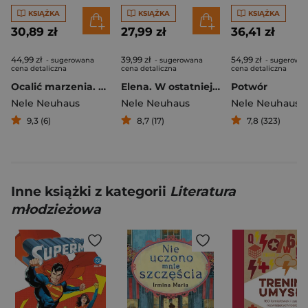
KSIĄŻKA
KSIĄŻKA
KSIĄŻKA
30,89 zł
27,99 zł
36,41 zł
44,99 zł
39,99 zł
54,99 zł
- sugerowana
- sugerowana
- sugerowa
cena detaliczna
cena detaliczna
cena detaliczna
Ocalić marzenia. Elena. Tom 8
Elena. W ostatniej sekundzie
Potwór
Nele Neuhaus
Nele Neuhaus
Nele Neuhaus
9,3 (6)
8,7 (17)
7,8 (323)
Inne książki z kategorii
Literatura
młodzieżowa