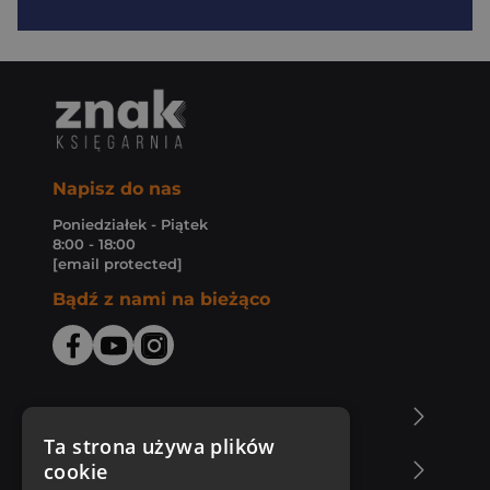
Napisz do nas
Poniedziałek - Piątek
8:00 - 18:00
[email protected]
Bądź z nami na bieżąco
O Księgarni Znak
Ta strona używa plików
cookie
Zakupy u nas