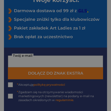
Darmowa dostawa od 99 zł z
Specjalne zniżki tylko dla klubowiczów
Pakiet zakładek Art Ladies za 1 zł
Brak opłat za uczestnictwo
Twój e-mail
DOŁĄCZ DO ZNAK EKSTRA
*
Akceptuję
politykę prywatności
*
Zgadzam się na otrzymywanie wiadomości
marketingowych (newsletter) na podany
e-mail
na
zasadach określonych w
regulaminie
.