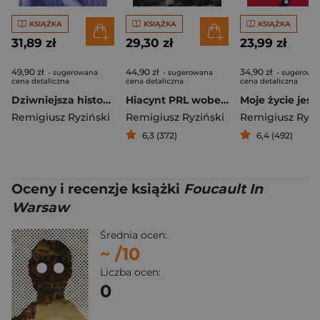
KSIĄŻKA
KSIĄŻKA
KSIĄŻKA
31,89 zł
29,30 zł
23,99 zł
49,90 zł
44,90 zł
34,90 zł
- sugerowana
- sugerowana
- sugerowa
cena detaliczna
cena detaliczna
cena detaliczna
Dziwniejsza historia wyd. 2
Hiacynt PRL wobec homoseksualistów
Remigiusz Ryziński
Remigiusz Ryziński
Remigiusz Ryzi
6,3 (372)
6,4 (492)
Oceny i recenzje książki
Foucault In
Warsaw
Średnia ocen:
~
/10
Liczba ocen:
0