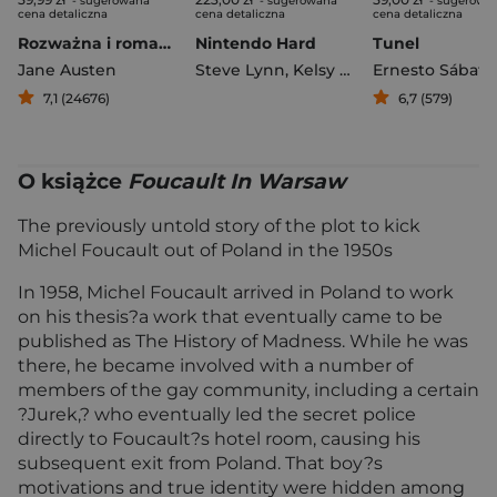
- sugerowana
- sugerowana
- sugerowa
cena detaliczna
cena detaliczna
cena detaliczna
Rozważna i romantyczna
Nintendo Hard
Tunel
Jane Austen
Steve Lynn
,
Kelsy Polnik
Ernesto Sábato
7,1 (24676)
6,7 (579)
O książce
Foucault In Warsaw
The previously untold story of the plot to kick
Michel Foucault out of Poland in the 1950s
In 1958, Michel Foucault arrived in Poland to work
on his thesis?a work that eventually came to be
published as The History of Madness. While he was
there, he became involved with a number of
members of the gay community, including a certain
?Jurek,? who eventually led the secret police
directly to Foucault?s hotel room, causing his
subsequent exit from Poland. That boy?s
motivations and true identity were hidden among