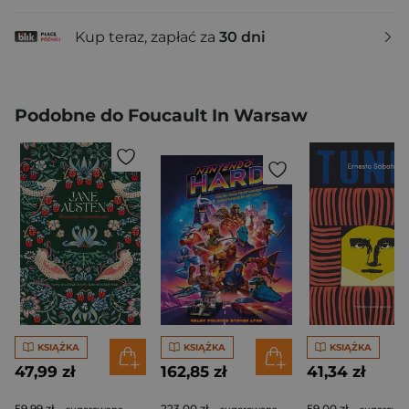
Kup teraz, zapłać za
30 dni
Podobne do Foucault In Warsaw
KSIĄŻKA
KSIĄŻKA
KSIĄŻKA
47,99 zł
162,85 zł
41,34 zł
59,99 zł
223,00 zł
59,00 zł