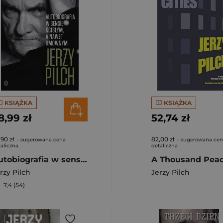
KSIĄŻKA
KSIĄŻKA
8,99 zł
52,74 zł
,90 zł
82,00 zł
- sugerowana cena
- sugerowana ce
aliczna
detaliczna
Autobiografia w sensie ścisłym A nawet umownym
rzy Pilch
Jerzy Pilch
7,4 (54)