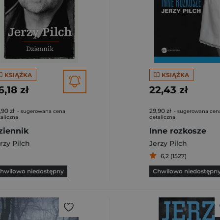
KSIĄŻKA
KSIĄŻKA
6,18 zł
22,43 zł
,90 zł
29,90 zł
- sugerowana cena
- sugerowana cen
aliczna
detaliczna
ziennik
Inne rozkosze
rzy Pilch
Jerzy Pilch
6,2 (1527)
hwilowo niedostępny
Chwilowo niedostępn