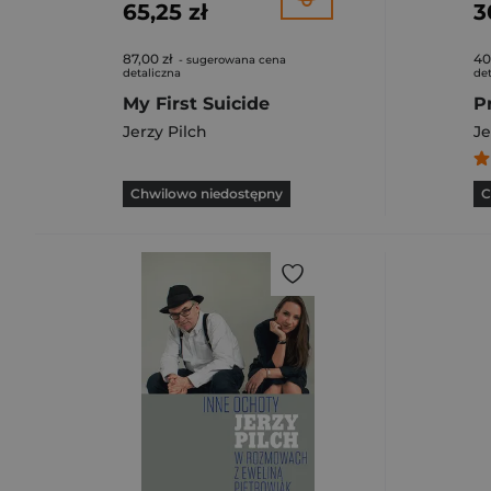
65,25 zł
3
87,00 zł
40
- sugerowana cena
detaliczna
det
My First Suicide
Jerzy Pilch
Je
Chwilowo niedostępny
C