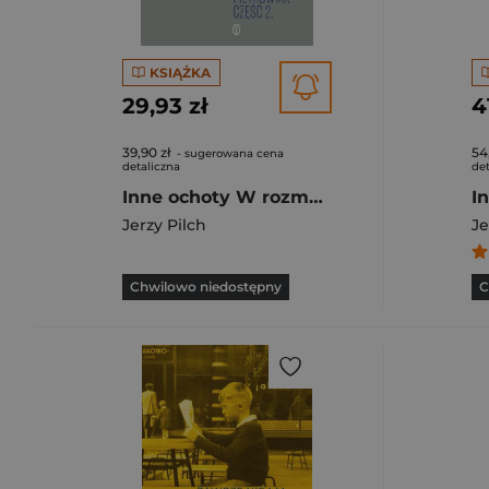
KSIĄŻKA
29,93 zł
4
39,90 zł
54
- sugerowana cena
detaliczna
det
Inne ochoty W rozmowach z Eweliną Pietrowiak Część 2
Jerzy Pilch
Je
Chwilowo niedostępny
C