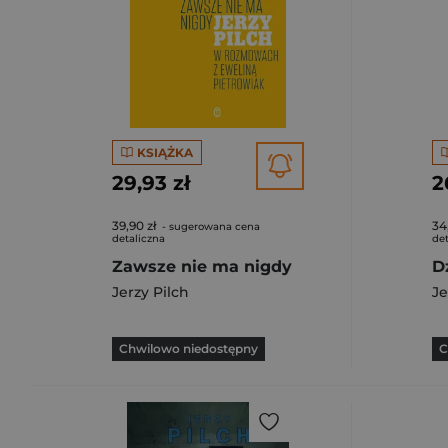
KSIĄŻKA
29,93 zł
2
39,90 zł
34
- sugerowana cena
detaliczna
det
Zawsze nie ma nigdy
D
Jerzy Pilch
Je
Chwilowo niedostępny
C