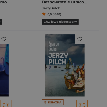
Moje pierwsze samobójstwo
Bezpowrotnie utracona leworęczność
Jerzy Pilch
6,8 (1848)
y
Chwilowo niedostępny
KSIĄŻKA