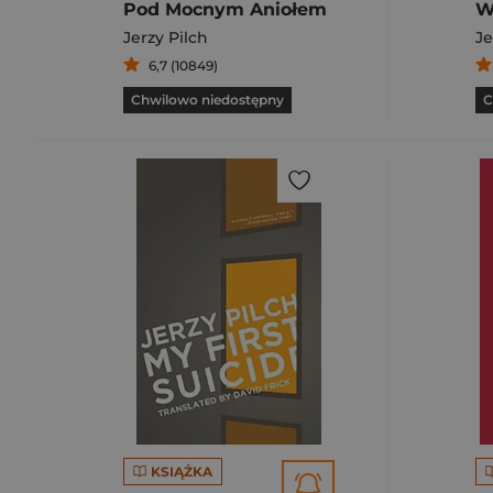
Pod Mocnym Aniołem
W
Jerzy Pilch
Je
6,7 (10849)
Chwilowo niedostępny
C
KSIĄŻKA