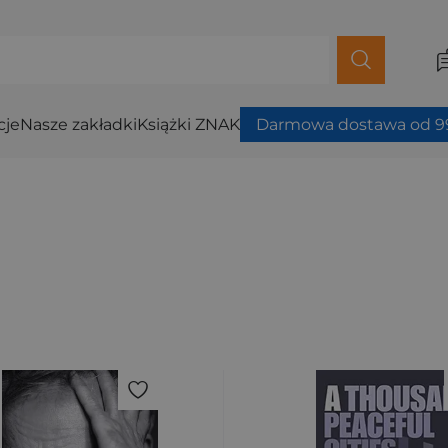
cje
Nasze zakładki
Książki ZNAK
Darmowa dostawa od 99