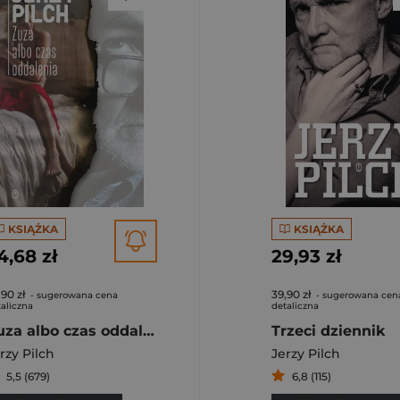
KSIĄŻKA
KSIĄŻKA
4,68 zł
29,93 zł
,90 zł
39,90 zł
- sugerowana cena
- sugerowana cen
aliczna
detaliczna
Zuza albo czas oddalenia
Trzeci dziennik
rzy Pilch
Jerzy Pilch
5,5 (679)
6,8 (115)