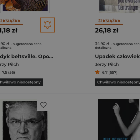
KSIĄŻKA
KSIĄŻKA
1,18 zł
26,18 zł
,90 zł
34,90 zł
- sugerowana cena
- sugerowana cen
aliczna
detaliczna
Indyk beltsville. Opowiadania zebrane
rzy Pilch
Jerzy Pilch
7,5 (56)
6,7 (657)
hwilowo niedostępny
Chwilowo niedostępn