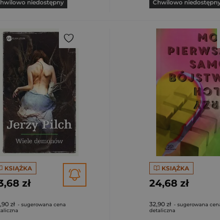
hwilowo niedostępny
Chwilowo niedostępn
KSIĄŻKA
KSIĄŻKA
3,68 zł
24,68 zł
,90 zł
32,90 zł
- sugerowana cena
- sugerowana cen
aliczna
detaliczna