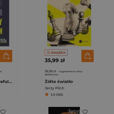
KSIĄŻKA
35,99 zł
56,99 zł
na
- sugerowana cena
detaliczna
A Thousand Peaceful Cities
Żółte światło
Jerzy Pilch
5,9 (365)