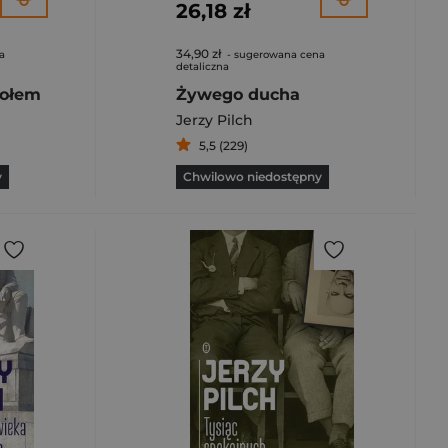
26,18 zł
34,90 zł
a
- sugerowana cena
detaliczna
ołem
Żywego ducha
Jerzy Pilch
5,5 (229)
y
Chwilowo niedostępny