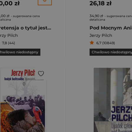
0,00 zł
26,18 zł
,00 zł
34,90 zł
- sugerowana cena
- sugerowana cen
aliczna
detaliczna
Pretensja o tytuł jest jedyną, jaką mieć tu można Felietony z „Polityki”
Pod Mocnym Ani
rzy Pilch
Jerzy Pilch
7,8 (44)
6,7 (10849)
hwilowo niedostępny
Chwilowo niedostępn