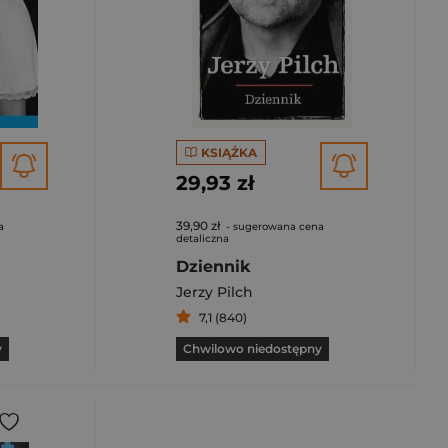
KSIĄŻKA
29,93 zł
39,90 zł
a
- sugerowana cena
detaliczna
Dziennik
Jerzy Pilch
7,1 (840)
y
Chwilowo niedostępny