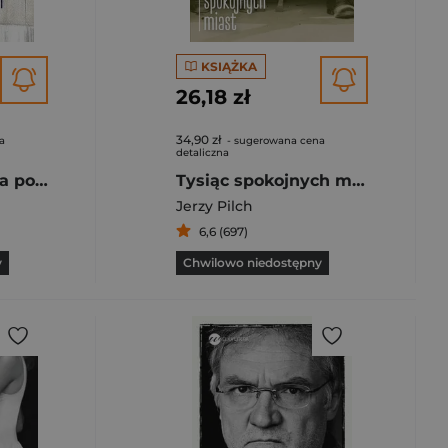
KSIĄŻKA
26,18 zł
34,90 zł
a
- sugerowana cena
detaliczna
Upadek człowieka pod Dworcem Centralnym
Tysiąc spokojnych miast
Jerzy Pilch
6,6 (697)
y
Chwilowo niedostępny