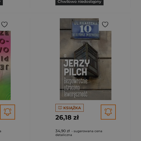
y
Chwilowo niedostępny
KSIĄŻKA
26,18 zł
34,90 zł
a
- sugerowana cena
detaliczna