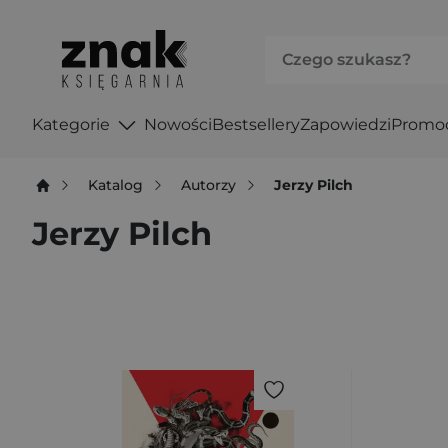
Kategorie
Nowości
Bestsellery
Zapowiedzi
Promo
Katalog
Autorzy
Jerzy Pilch
Jerzy Pilch