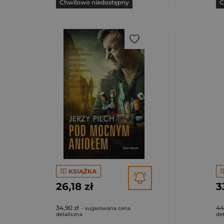
Chwilowo niedostępny
C
KSIĄŻKA
26,18 zł
3
34,90 zł
44
- sugerowana cena
detaliczna
det