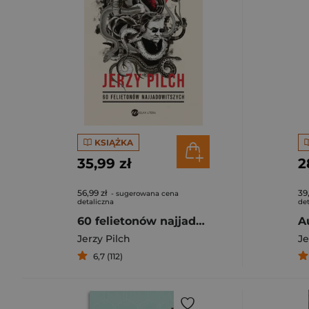
KSIĄŻKA
35,99 zł
2
56,99 zł
39
- sugerowana cena
detaliczna
det
60 felietonów najjadowitszych
Jerzy Pilch
Je
6,7 (112)