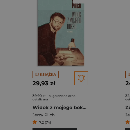
KSIĄŻKA
29,93 zł
2
39,90 zł
32
- sugerowana cena
detaliczna
det
Widok z mojego boksu
Jerzy Pilch
Je
7,2 (74)