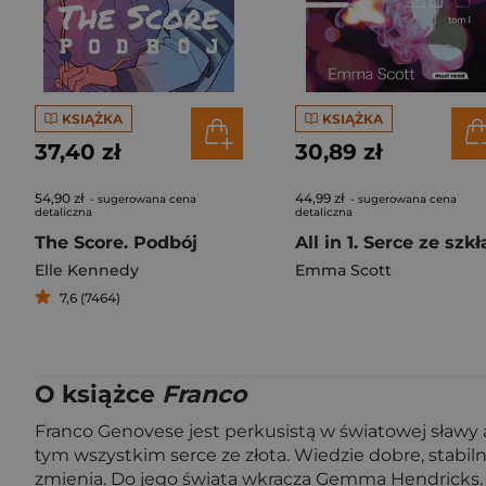
KSIĄŻKA
KSIĄŻKA
37,40 zł
30,89 zł
54,90 zł
44,99 zł
- sugerowana cena
- sugerowana cena
detaliczna
detaliczna
The Score. Podbój
All in 1. Serce ze szkł
Elle Kennedy
Emma Scott
7,6 (7464)
O książce
Franco
Franco Genovese jest perkusistą w światowej sławy 
tym wszystkim serce ze złota. Wiedzie dobre, stab
zmienia. Do jego świata wkracza Gemma Hendricks. 