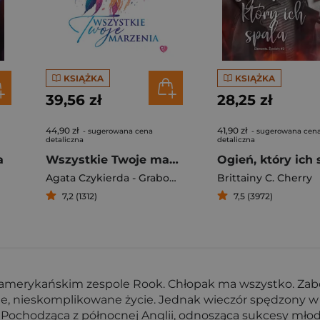
KSIĄŻKA
KSIĄŻKA
39,56 zł
28,25 zł
44,90 zł
41,90 zł
- sugerowana cena
- sugerowana cen
detaliczna
detaliczna
a
Wszystkie Twoje marzenia
Ogień, który ich 
Agata Czykierda - Grabowska
Brittainy C. Cherry
7,2 (1312)
7,5 (3972)
amerykańskim zespole Rook. Chłopak ma wszystko. Zabójc
ilne, nieskomplikowane życie. Jednak wieczór spędzony 
Pochodząca z północnej Anglii, odnosząca sukcesy młoda