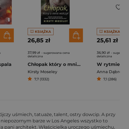
KSIĄŻKA
KSIĄŻKA
26,85 zł
25,61 zł
37,99 zł
36,90 zł
a
- sugerowana cena
- sugerowa
detaliczna
detaliczna
spala
Chłopak który o mnie walczył
W rytmie pa
Kirsty Moseley
Anna Dąbrows
7,7 (1332)
7,1 (286)
zy uśmiech, tatuaże, talent, ostry dowcip. A przy
w niepozornym barze w Los Angeles wszystko to
 pani architekt. Właścicielka uroczego uśmiechu,