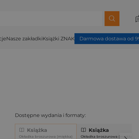
cje
Nasze zakładki
Książki ZNAK
Darmowa dostawa od 99
Dostępne wydania i formaty:
Książka
Książka
Okładka broszurowa (miękka)
Okładka broszurowa (miękka)