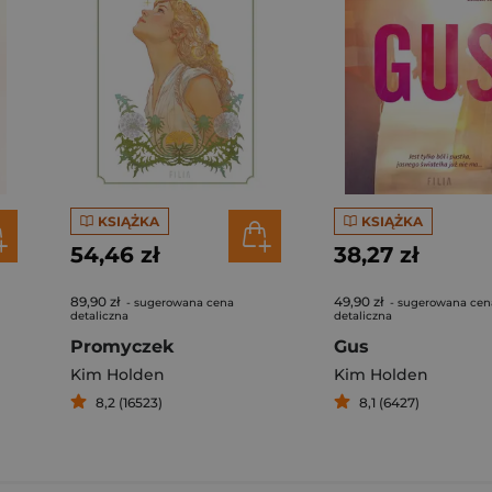
KSIĄŻKA
KSIĄŻKA
54,46 zł
38,27 zł
89,90 zł
49,90 zł
- sugerowana cena
- sugerowana cen
detaliczna
detaliczna
Promyczek
Gus
Kim Holden
Kim Holden
8,2 (16523)
8,1 (6427)